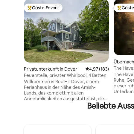
Gäste-Favorit
Gäste
Beliebter Gäste-Favorit.
Beliebte
Übernach
in Sugarc
The Have
Privatunterkunft in Dover
Durchschnittliche Bewe
4,97 (183)
Blockhüt
The Haven
Feuerstelle, privater Whirlpool, 4 Betten
Ruhe. Gen
Willkommen in Red Hill Dover, einem
dieser ru
Ferienhaus in der Nähe des Amish-
Unterkunf
Lands, das komplett mit allen
bewaldete
Annehmlichkeiten ausgestattet ist, die
sanften H
Beliebte Aus
für einen angenehmen Urlaub
Amish-Lan
erforderlich sind. Es bietet Platz für 8
Minuten v
Personen mit 3 Schlafzimmern und 3 voll
entfernt.
gefliesten Badezimmern. - Großer
eine voll
privater Whirlpool im Hinterhof -
Waschmas
Essbereich im Freien und Grill -