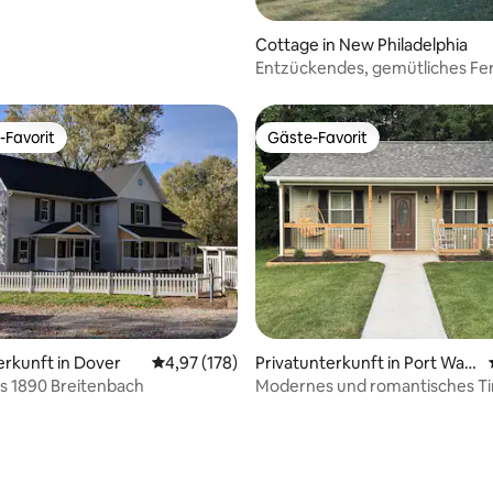
Cottage in New Philadelphia
Entzückendes, gemütliches Fe
-Favorit
Gäste-Favorit
r Gäste-Favorit.
Gäste-Favorit
wertung: 4,92 von 5, 51 Bewertungen
erkunft in Dover
Durchschnittliche Bewertung: 4,97 von 5, 1
4,97 (178)
Privatunterkunft in Port Was
hington
s 1890 Breitenbach
Modernes und romantisches T
mit Whirlpool