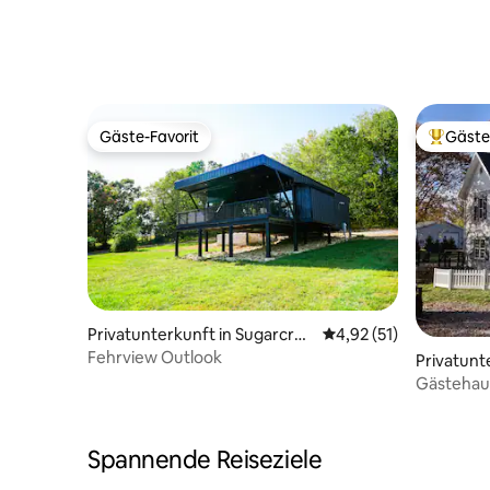
Gäste-Favorit
Gäste
Gäste-Favorit
Beliebte
Privatunterkunft in Sugarcree
Durchschnittliche Be
4,92 (51)
k
Fehrview Outlook
Privatunt
Gästehau
Spannende Reiseziele