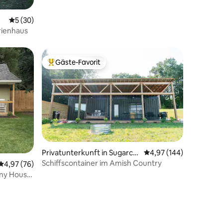
Durchschnittliche Bewertung: 5 von 5, 30 Bewertungen
5 (30)
rienhaus
Gäste-Favorit
Beliebter Gäste-Favorit.
Privatunterkunft in Sugarcr
Durchschnittliche Bew
4,97 (144)
eek
Schiffscontainer im Amish Country
78 Bewertungen
Durchschnittliche Bewertung: 4,97 von 5, 76 Bewertungen
4,97 (76)
iny House