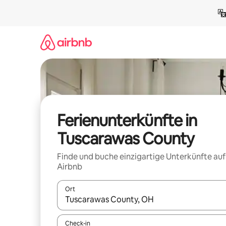
Zu
Inhalten
springen
Ferienunterkünfte in
Tuscarawas County
Finde und buche einzigartige Unterkünfte auf
Airbnb
Ort
Wenn Ergebnisse verfügbar sind, navigiere mit d
Check-in