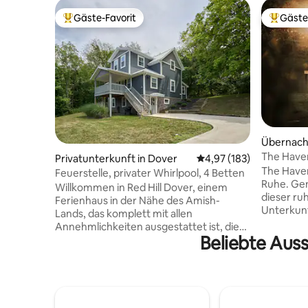
Gäste-Favorit
Gäste
Beliebter Gäste-Favorit.
Beliebte
Übernach
in Sugarc
The Have
Privatunterkunft in Dover
Durchschnittliche Bewe
4,97 (183)
Blockhüt
The Haven
Feuerstelle, privater Whirlpool, 4 Betten
Ruhe. Gen
Willkommen in Red Hill Dover, einem
dieser ru
Ferienhaus in der Nähe des Amish-
Unterkunf
Lands, das komplett mit allen
bewaldete
Annehmlichkeiten ausgestattet ist, die
sanften H
Beliebte Aus
für einen angenehmen Urlaub
Amish-Lan
erforderlich sind. Es bietet Platz für 8
Minuten v
Personen mit 3 Schlafzimmern und 3 voll
entfernt.
gefliesten Badezimmern. - Großer
eine voll
privater Whirlpool im Hinterhof -
Waschmas
Essbereich im Freien und Grill -