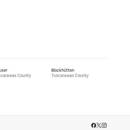
user
Blockhütten
scarawas County
Tuscarawas County