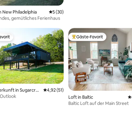
n New Philadelphia
Durchschnittliche Bewertung: 5 von 5, 
5 (30)
des, gemütliches Ferienhaus
vorit
Gäste-Favorit
vorit
Beliebter Gäste-Favorit.
erkunft in Sugarcree
Durchschnittliche Bewertung: 4,92 von 5, 
4,92 (51)
 Outlook
Loft in Baltic
D
Baltic Loft auf der Main Street