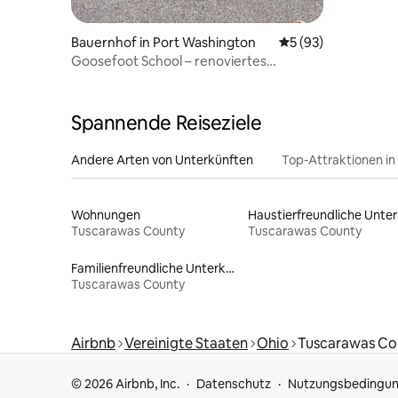
Bauernhof in Port Washington
Durchschnittliche 
5 (93)
Goosefoot School – renoviertes
Schulhaus auf einem Bauernhof
Spannende Reiseziele
Andere Arten von Unterkünften
Top-Attraktionen in
Wohnungen
Tuscarawas County
Tuscarawas County
Familienfreundliche Unterkünfte
Tuscarawas County
Airbnb
Vereinigte Staaten
Ohio
Tuscarawas Co
© 2026 Airbnb, Inc.
Datenschutz
Nutzungsbedingu