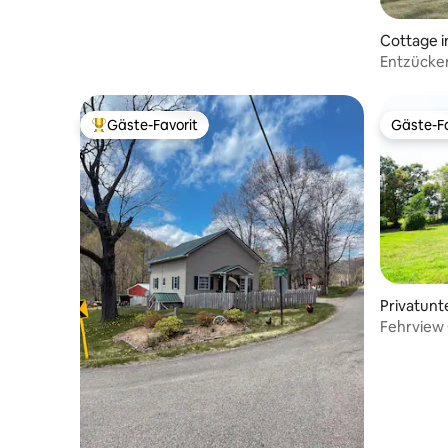
Cottage i
Entzücken
Gäste-Favorit
Gäste-Fa
Beliebter Gäste-Favorit.
Gäste-Fa
Privatunt
k
Fehrview