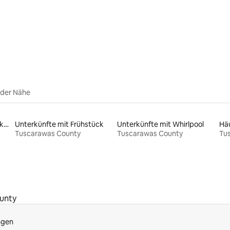
Bewertung: 5 von 5, 93 Bewertungen
 der Nähe
Haustierfreundliche Unterkünfte
Unterkünfte mit Frühstück
Unterkünfte mit Whirlpool
Hä
Tuscarawas County
Tuscarawas County
Tu
unty
ngen