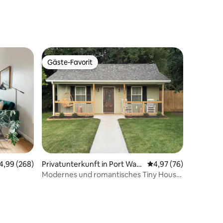
30 Bewertungen
Gäste-Favorit
Gäste-Favorit
51 Bewertungen
urchschnittliche Bewertung: 4,99 von 5, 268 Bewertungen
4,99 (268)
Privatunterkunft in Port Was
Durchschnittliche Be
4,97 (76)
hington
Modernes und romantisches Tiny House
mit Whirlpool