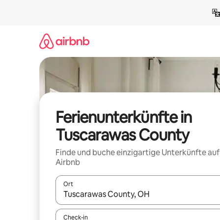
Zu
Inhalten
springen
Ferienunterkünfte in
Tuscarawas County
Finde und buche einzigartige Unterkünfte auf
Airbnb
Ort
Wenn Ergebnisse verfügbar sind, navigiere mit d
Check-in