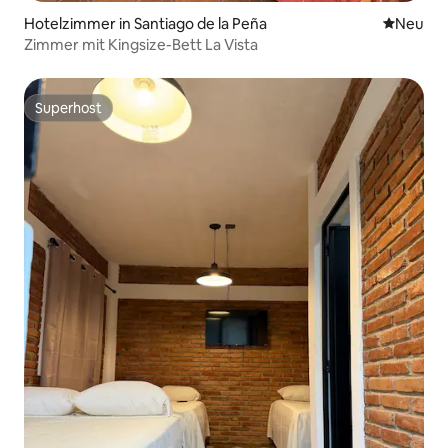
Hotelzimmer in Santiago de la Peña
Neue Unt
Neu
Zimmer mit Kingsize-Bett La Vista
Superhost
Superhost