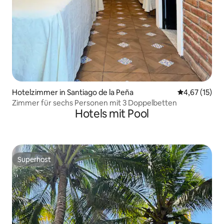
Hotelzimmer in Santiago de la Peña
Durchschnitt
4,67 (15)
Zimmer für sechs Personen mit 3 Doppelbetten
Hotels mit Pool
Superhost
Superhost