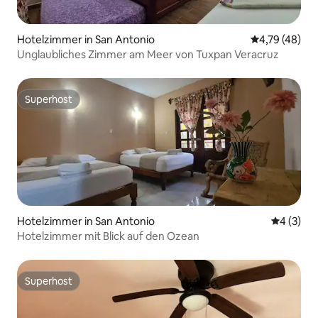
Hotelzimmer in San Antonio
Durchschnitt
4,79 (48)
Unglaubliches Zimmer am Meer von Tuxpan Veracruz
Superhost
Superhost
Hotelzimmer in San Antonio
Durchschn
4 (3)
Hotelzimmer mit Blick auf den Ozean
Superhost
Superhost