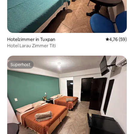
Hotelzimmer in Tuxpan
Durchschnitt
4,76 (59)
Hotel Larau Zimmer Titi
Superhost
Superhost