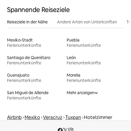
Spannende Reiseziele
Reiseziele in der Nähe
Andere Arten von Unterkünften
To
Mexiko-Stadt
Puebla
Ferienunterkünfte
Ferienunterkünfte
Santiago de Querétaro
León
Ferienunterkünfte
Ferienunterkünfte
Guanajuato
Morelia
Ferienunterkünfte
Ferienunterkünfte
San Miguel de Allende
Mehr anzeigen
Ferienunterkünfte
Airbnb
Mexiko
Veracruz
Tuxpan
Hotelzimmer