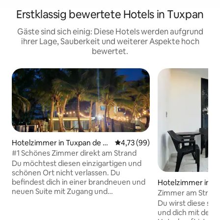
Erstklassig bewertete Hotels in Tuxpan
Gäste sind sich einig: Diese Hotels werden aufgrund
ihrer Lage, Sauberkeit und weiterer Aspekte hoch
bewertet.
Hotelzimmer in Tuxpan de R
Durchschnittliche Bewertung: 
4,73 (99)
odríguez Cano
#1 Schönes Zimmer direkt am Strand
Du möchtest diesen einzigartigen und
schönen Ort nicht verlassen. Du
befindest dich in einer brandneuen und
Hotelzimmer in T
neuen Suite mit Zugang und
guez Cano
Zimmer am Strand
komplettem Meerblick und wickst dich
Du wirst diese sc
in die Natur und Schönheit der
und dich mit der Na
schönsten Strände des Golfs von Mexiko