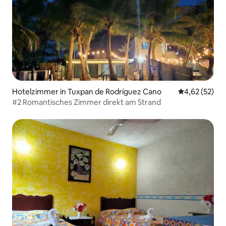
Hotelzimmer in Tuxpan de Rodríguez Cano
Durchschnitt
4,62 (52)
#2 Romantisches Zimmer direkt am Strand