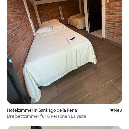
Hotelzimmer in Santiago de la Peña
Neue Unt
Neu
Dreibettzimmer für 6 Personen La Vista