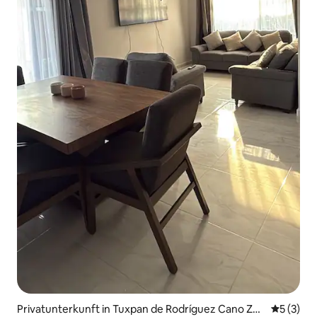
Privatunterkunft in Tuxpan de Rodríguez Cano Zen
Durchsch
5 (3)