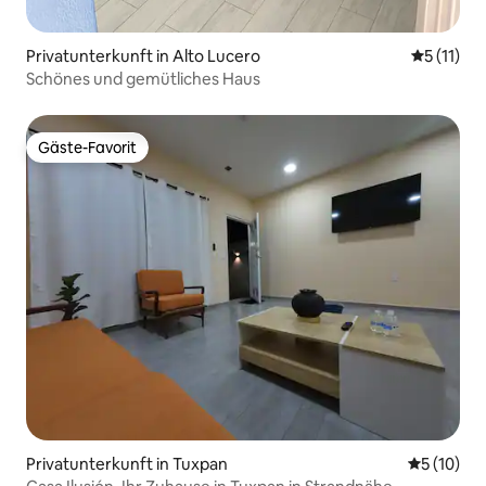
Privatunterkunft in Alto Lucero
Durchschn
5 (11)
Schönes und gemütliches Haus
Gäste-Favorit
Gäste-Favorit
Privatunterkunft in Tuxpan
Durchschn
5 (10)