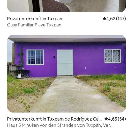
Privatunterkunft in Tuxpan
Durchschnittl
4,62 (147)
Casa Familiar Playa Tuxpan
Privatunterkunft in Túxpam de Rodríguez Can
Durchschnittl
4,65 (54)
o
Haus 5 Minuten von den Stränden von Tuxpán, Ver.