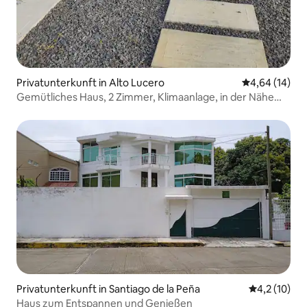
Privatunterkunft in Alto Lucero
Durchschnitt
4,64 (14)
Gemütliches Haus, 2 Zimmer, Klimaanlage, in der Nähe
des Zentrums/der Dienstleistungen
Privatunterkunft in Santiago de la Peña
Durchschnit
4,2 (10)
Haus zum Entspannen und Genießen