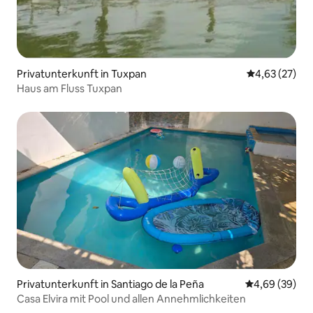
Privatunterkunft in Tuxpan
Durchschnitt
4,63 (27)
Haus am Fluss Tuxpan
Privatunterkunft in Santiago de la Peña
Durchschnittl
4,69 (39)
Casa Elvira mit Pool und allen Annehmlichkeiten