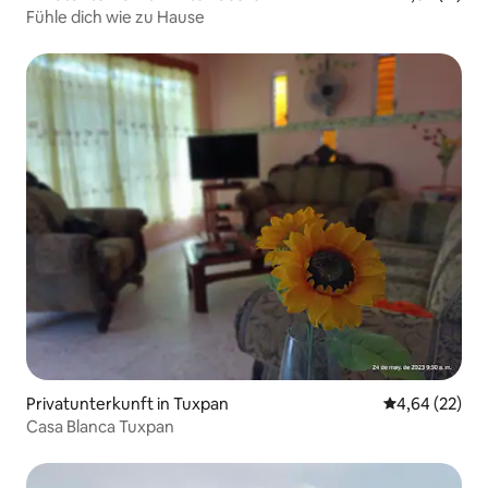
Fühle dich wie zu Hause
Privatunterkunft in Tuxpan
Durchschnittl
4,64 (22)
Casa Blanca Tuxpan