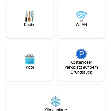
gemütlicher Raum, der dafür ausgelegt
typischen Speisen
ist, dass du dich wie zuhause fühlst, am
Lebensmittelgesc
Meer. Der Poolheizungsservice kostet
Restaurants. Wir sind 20 Minuten vom
zusätzlich und muss im Voraus
Strand von Tuxpa
angefordert werden, um dir
Zentrum entfernt Wir haben 1 private
Informationen zu senden.
Parkplatz.
Küche
WLAN
Kostenloser
Pool
Parkplatz auf dem
Grundstück
Klimaanlage