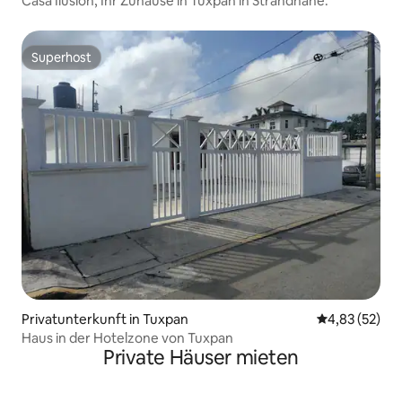
Casa Ilusión, Ihr Zuhause in Tuxpan in Strandnähe.
Superhost
Superhost
Privatunterkunft in Tuxpan
Durchschnitt
4,83 (52)
Haus in der Hotelzone von Tuxpan
Private Häuser mieten