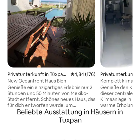
Privatunterkunft in Túxpam
Durchschnittliche Bewertung: 4
4,84 (176)
Privatunterkunft 
de Rodríguez Cano
New Oceanfront Haus Bien
Komplett klimatis
Abasolo“
Genieße ein einzigartiges Erlebnis nur 2
Genieße den Komfo
Stunden und 50 Minuten von Mexiko-
dieser zentralen 
Stadt entfernt. Schönes neues Haus, das
Klimaanlage in be
für dich entworfen wurde, um
warme Erholung fü
Beliebte Ausstattung in Häusern in
unglaubliche Tage mit den Menschen zu
allem, was du bra
genießen, die du liebst. Vom ersten
Speisen zuzuberei
Tuxpan
Moment an wirst du in ein Paradies am
Zeit ist 14:00 Uhr
Meer versetzt, das Eleganz, Wärme und
ist 11:00 Uhr. Wir beherbergen Haustiere
Komfort vereint. Ein einzigartiger und
1 km entfernt find