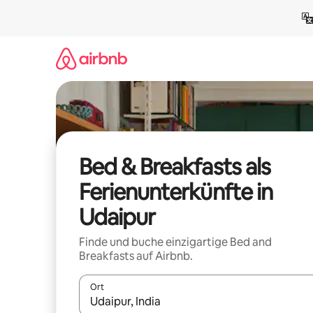
Zu
Inhalten
springen
Bed & Breakfasts als
Ferienunterkünfte in
Udaipur
Finde und buche einzigartige Bed and
Breakfasts auf Airbnb.
Ort
Wenn Ergebnisse verfügbar sind, navigiere mit d