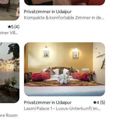
Privatzimmer in Udaipur
Kompakte & komfortable Zimmer in der
Altstadtgasse
Durchschnittliche Bewertung: 5 von 5, 4 Bewertungen
5 (4)
iner Villa
 8 Bewertungen
Privatzimmer in Udaipur
Durchschnittlich
4 (5)
Laxmi Palace 1 – Luxus-Unterkunft im
Herzen der Stadt
hore Room