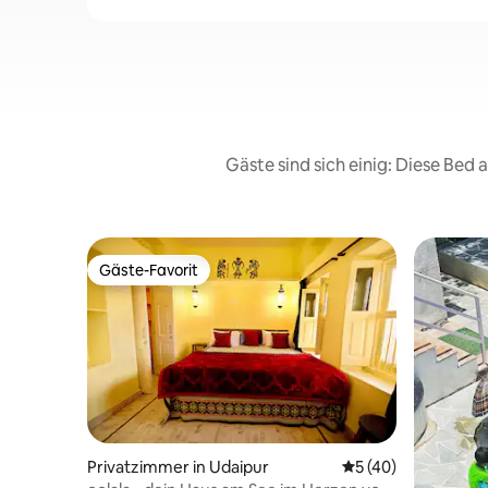
Gäste sind sich einig: Diese Bed
Gäste-Favorit
Gäste-Favorit
Privatzimmer in Udaipur
Durchschnittliche 
5 (40)