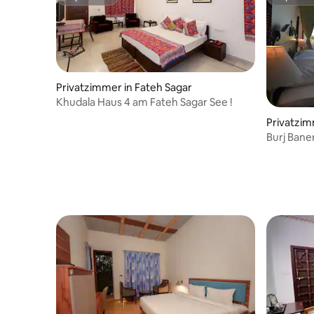
Superhost
Superho
Privatzimmer in Fateh Sagar
Khudala Haus 4 am Fateh Sagar See !
Privatzim
Burj Bane
Seeblick (