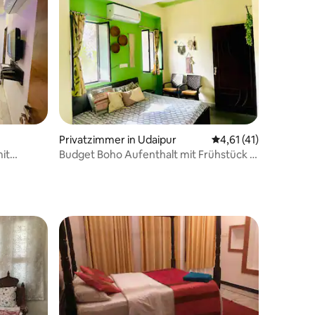
31 Bewertungen
Privatzimmer in Udaipur
Durchschnittliche Be
4,61 (41)
it
Budget Boho Aufenthalt mit Frühstück in
der Nähe von Pichola-See