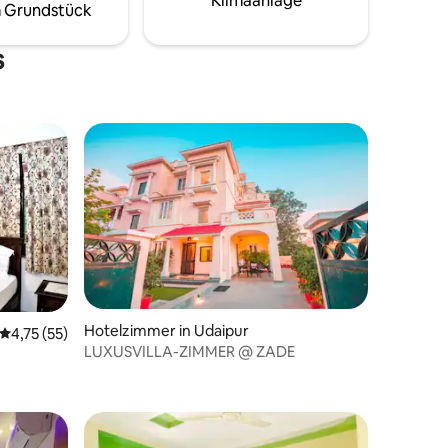
Klimaanlage
 Grundstück
illa
s
der Stadt
Hotelzimmer in Udaipur
Durchschnittliche Bewertung: 4,75 von 5, 55 Bewertungen
4,75 (55)
LUXUSVILLA-ZIMMER @ ZADE