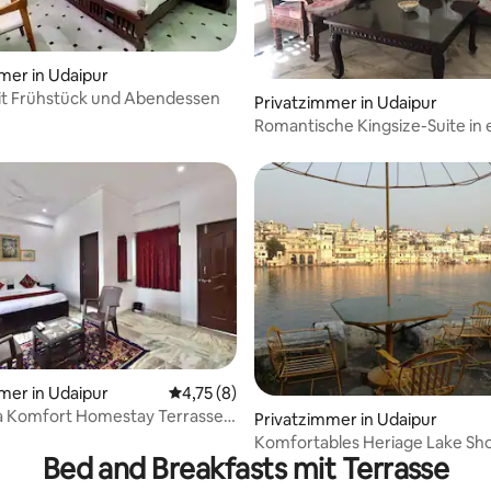
mer in Udaipur
it Frühstück und Abendessen
Privatzimmer in Udaipur
Romantische Kingsize-Suite in e
auf einem Hügel
mer in Udaipur
Durchschnittliche Bewertung: 4,75 von 5,
4,75 (8)
a Komfort Homestay Terrasse
wertung: 4,88 von 5, 8 Bewertungen
Privatzimmer in Udaipur
Komfortables Heriage Lake S
Bed and Breakfasts mit Terrasse