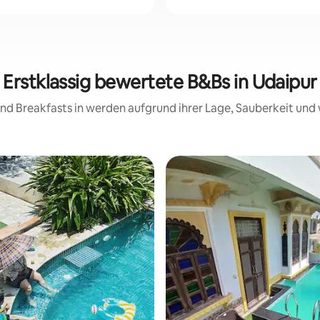
Erstklassig bewertete B&Bs in Udaipur
 and Breakfasts in werden aufgrund ihrer Lage, Sauberkeit un
Bewertung: 5 von 5, 40 Bewertungen