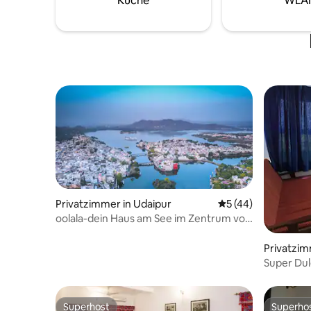
Küche
WLA
dem Land
Menschen,
verbring
Privatzimmer in Udaipur
Durchschnittliche 
5 (44)
oolala-dein Haus am See im Zentrum von
Udaipur(G)
Privatzim
Super Dul
Superhost
Superho