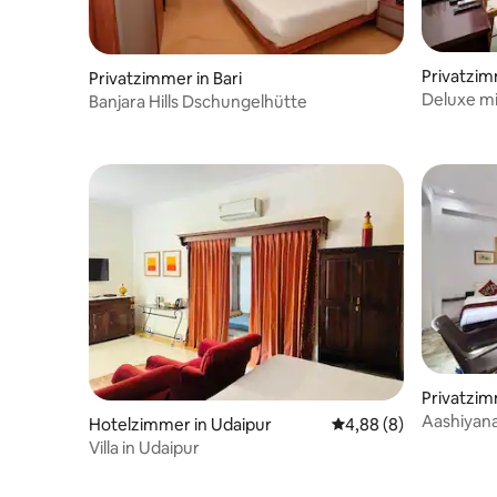
Privatzim
Privatzimmer in Bari
Deluxe m
Banjara Hills Dschungelhütte
Privatzim
Aashiyan
Hotelzimmer in Udaipur
Durchschnittliche Be
4,88 (8)
Zimmer 1
Villa in Udaipur