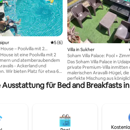
daipur
Durchschnittliche Bewertung: 5 von 5,
5 (6)
House – Poolvilla mit 2
Villa in Sukher
mmern
House ist eine Poolvilla mit 2
Soham Villa Palace: Pool + Zimm
mmern und atemberaubendem
+ Küche
Das Soham Villa Palace in Udaipu
Aravalis - Ackerland und
private Premium-Villa inmitten
n. Wir bieten Platz für etwa 6
malerischen Aravalli-Hügel, die
n dieser Villa mit zwei
perfekte Mischung aus königli
mern. Wir bieten keinen Luxus,
e Ausstattung für Bed and Breakfasts in
Eleganz und modernem Komfor
Wärme und Komfort; bieten
Mit geräumigen Zimmern, ein
 Essen und ein Erlebnis.
privaten Swimmingpool, einer
 die es liebten, hier zu
Dachterrasse und herzlicher
en, waren Naturliebhaber,
Gastfreundschaft ist es ideal f
Schriftsteller, eine Gruppe von
Familienurlaub, Gruppenaufent
 die sich wieder vereinen und
Feiern und Wochenendausflüge. D
it verbringen möchten,
berühmten Seen und historisc
die ihre Kinder der Natur und
Kostenlo
Sehenswürdigkeiten von Udaip