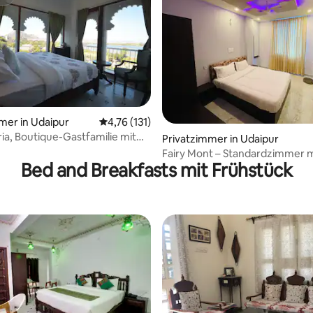
st
mer in Udaipur
Durchschnittliche Bewertung: 4,76 von 5, 1
4,76 (131)
ria, Boutique-Gastfamilie mit
Privatzimmer in Udaipur
1)
Fairy Mont – Standardzimmer m
Bed and Breakfasts mit Frühstück
Klimaanlage und WLAN