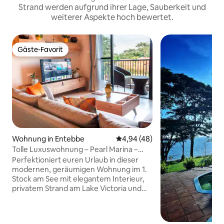
Strand werden aufgrund ihrer Lage, Sauberkeit und
weiterer Aspekte hoch bewertet.
Gäste-Favorit
Gäste-Favorit
Wohnung in Entebbe
Durchschnittliche Bewertung: 
4,94 (48)
Tolle Luxuswohnung – Pearl Marina –
Entebbe
Perfektioniert euren Urlaub in dieser
modernen, geräumigen Wohnung im 1.
Stock am See mit elegantem Interieur,
privatem Strand am Lake Victoria und
Zugang zu einem Swimmingpool in der
prestigeträchtigen, sicheren,
eingezäunten Pearl Marina Estate. Voll