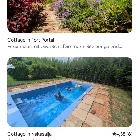
Cottage in Fort Portal
Ferienhaus mit zwei Schlafzimmern, Sitzlounge und
Balkon
Cottage in Nakasajja
Durchschnitt
4,38 (8)