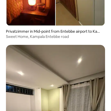
Privatzimmer in Mid-point from Entebbe airport to Kamp
ala city
Sweet Home, Kampala Entebbe road