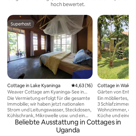
hoch bewertet.
Superhost
Superhost
Cottage in Lake Kyaninga
Durchschnittliche Bewertung: 
4,63 (16)
Cottage in Wakiso
Weaver Cottage am Kyaninga-See in
Gärten von Enteb
Uganda
Die Vermietung erfolgt für die gesamte
Ein möbliertes, g
Immobilie; wir haben jetzt nationalen
3 Schlafzimmern (
Strom und Leitungswasser, Steckdosen,
Wohnzimmer, einem
Kühlschrank, Mikrowelle usw. und ein
Küche und einer 
Beliebte Ausstattung in Cottages in
gutes Telefonnetz. Zwei Schlafzimmer
Sie befindet sich 
mit eigenem Bad, Doppelzimmer sowie
großen, eingezäu
Uganda
Kingsize-Sofa, WC/heiße Dusche in
Rasen, Blumen un