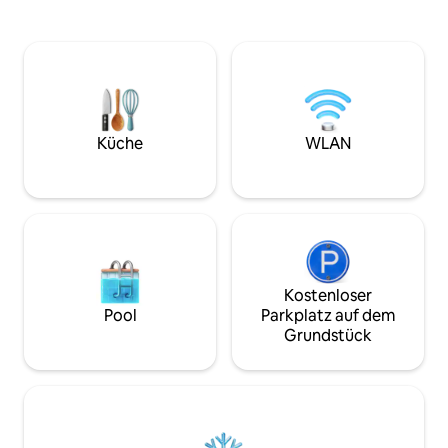
jedem Zimmer. Beobachte Schopfkräne,
Spielmöglichkeiten
Turacos. Schwimme am See, spaziere
Badminton, Bälle,
zum Fort Portal und rund um den See,
oberirdischer Swi
besuche angrenzende Lodges, besuche
ist vollständig von
unseren einheimischen Wald, besuche
Umfassungsmauer 
das Rift Valley. Für zusätzliche Gäste
umgeben und verfü
fragen Sie nach dem Zelt (Garten-
Metalltor sowie ei
Camper-Dusche/WC vorhanden). Für
Hausmeister. Sepa
Küche
WLAN
Kinder im Vorschulalter kostenlos.
und Badezimmer fü
Kostenloser
Pool
Parkplatz auf dem
Grundstück