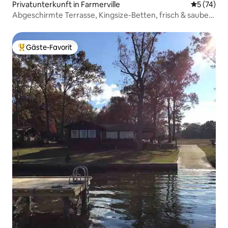
Privatunterkunft in Farmerville
Durchschn
5 (74)
Abgeschirmte Terrasse, Kingsize-Betten, frisch & sauber,
Spiele
Gäste-Favorit
Beliebter Gäste-Favorit.