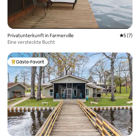
Privatunterkunft in Farmerville
Durchsch
5 (7)
Eine versteckte Bucht
Gäste-Favorit
Beliebter Gäste-Favorit.