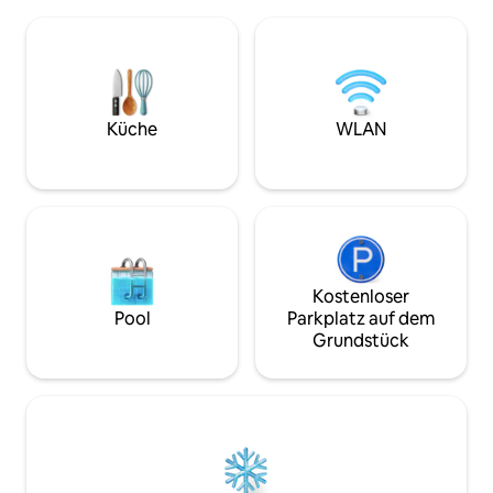
Reihe für das jährliche Feuerwerk am 4.
Bootsrutschen un
Juli. Minuten von der Innenstadt und
Fischreinigungstis
den MEISTEN öffentlichen Bootsrampen
die Kinder. Eine 
entfernt. Wir stellen unseren Gästen,
um zu sitzen und d
die mit dem Boot fahren, auch einen
Genieße ein Feuer
See-Pass zur Verfügung, damit unsere
am See. Das Hotel
Gäste die öffentlichen
Creek mit hervor
Küche
WLAN
Bootsstartgebühren nicht bezahlen
Zoll-Fernseher in 
müssen. Haustierfreundlich,
Fernsehern in den
Vorabgenehmigung erforderlich,
Kostenloses WLA
erstattungsfähige Haustierkaution in
Höhe von 100 US-Dollar, wenn keine
Schäden entstehen.
Kostenloser
Pool
Parkplatz auf dem
Grundstück