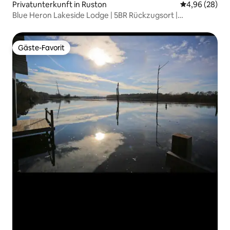
Privatunterkunft in Ruston
Durchschnittl
4,96 (28)
Blue Heron Lakeside Lodge | 5BR Rückzugsort |
Hochzeiten
Gäste-Favorit
Gäste-Favorit