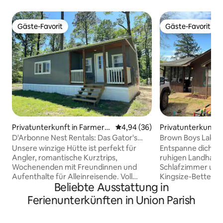
Gäste-Favorit
Gäste-Favorit
Gäste-Favorit
Gäste-Favorit
Privatunterkunft in Farmervil
Durchschnittliche Bewertung: 
4,94 (36)
Privatunterkunft i
le
le
D'Arbonne Nest Rentals: Das Gator's
Brown Boys Lakeh
Nest
Unsere winzige Hütte ist perfekt für
Entspanne dich un
Angler, romantische Kurztrips,
ruhigen Landhaus e
Wochenenden mit Freundinnen und
Schlafzimmer und
Aufenthalte für Alleinreisende. Voll
Kingsize-Betten, 
Beliebte Ausstattung in
ausgestattete Küche, Queensize-Bett,
Doppelbett. Hat al
kostenloses WLAN, voll ausgestattetes
um zu kommen un
Ferienunterkünften in Union Parish
Badezimmer mit Badewanne, Terrasse
und deine Zeit au
vor dem Haus, Sitzplätze in der ersten
genießen. Bootsan