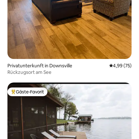
Privatunterkunft in Downsville
Durchschnittl
4,99 (75)
Rückzugsort am See
Gäste-Favorit
Beliebter Gäste-Favorit.