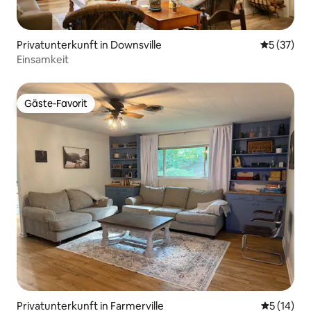
Privatunterkunft in Downsville
Durchschn
5 (37)
Einsamkeit
Gäste-Favorit
Gäste-Favorit
Privatunterkunft in Farmerville
Durchschn
5 (14)