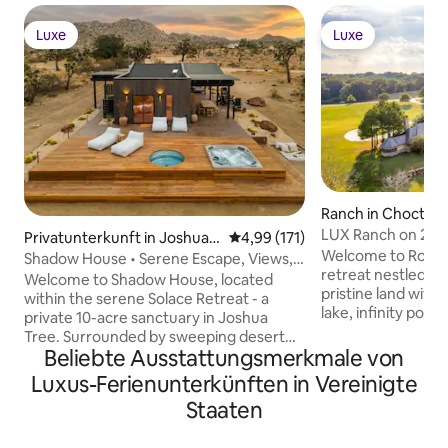
Luxe
Luxe
Luxe
Luxe
Ranch in Choctaw
LUX Ranch on 2,60
Privatunterkunft in Joshua T
Durchschnittliche Bewertung: 4
4,99 (171)
Swim Fish Hunt
Welcome to Rockin’
ree
Shadow House • Serene Escape, Views,
retreat nestled on
10-Acres, Spa
Welcome to Shadow House, located
pristine land with 
within the serene Solace Retreat - a
lake, infinity pool
private 10-acre sanctuary in Joshua
for adventure. Wh
Tree. Surrounded by sweeping desert
a peaceful getawa
Beliebte Ausstattungsmerkmale von
views, Shadow House invites you to
unforgettable even
embrace outdoor living at its finest.
Luxus-Ferienunterkünften in Vereinigte
cares behind thr
Enjoy peaceful mornings on the deck,
Staaten
adventures, this r
afternoons lounging by the built-in hot
unbeatable exper
tub or cowboy tub soaking pool, and
countryside luxury