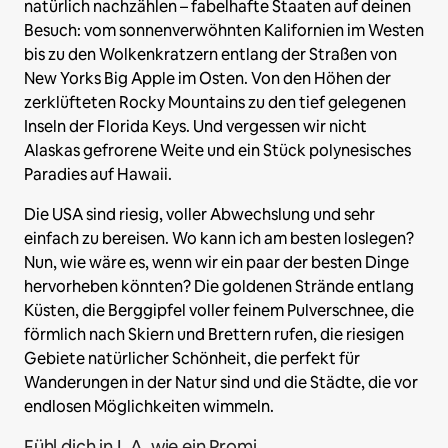
natürlich nachzählen – fabelhafte Staaten auf deinen
Besuch: vom sonnenverwöhnten Kalifornien im Westen
bis zu den Wolkenkratzern entlang der Straßen von
New Yorks Big Apple im Osten. Von den Höhen der
zerklüfteten Rocky Mountains zu den tief gelegenen
Inseln der Florida Keys. Und vergessen wir nicht
Alaskas gefrorene Weite und ein Stück polynesisches
Paradies auf Hawaii.
Die USA sind riesig, voller Abwechslung und sehr
einfach zu bereisen. Wo kann ich am besten loslegen?
Nun, wie wäre es, wenn wir ein paar der besten Dinge
hervorheben könnten? Die goldenen Strände entlang
Küsten, die Berggipfel voller feinem Pulverschnee, die
förmlich nach Skiern und Brettern rufen, die riesigen
Gebiete natürlicher Schönheit, die perfekt für
Wanderungen in der Natur sind und die Städte, die vor
endlosen Möglichkeiten wimmeln.
Fühl dich in L.A. wie ein Promi