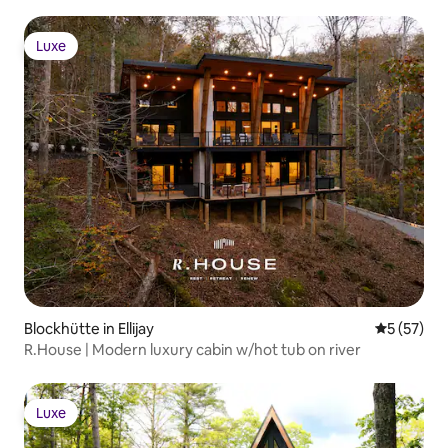
Luxe
Luxe
Blockhütte in Ellijay
Durchschn
5 (57)
R.House | Modern luxury cabin w/hot tub on river
Luxe
Luxe