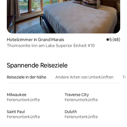
Hotelzimmer in Grand Marais
Durchschni
5 (48)
Thomsonite Inn am Lake Superior Einheit #10
Spannende Reiseziele
Reiseziele in der Nähe
Andere Arten von Unterkünften
To
Milwaukee
Traverse City
Ferienunterkünfte
Ferienunterkünfte
Saint Paul
Duluth
Ferienunterkünfte
Ferienunterkünfte