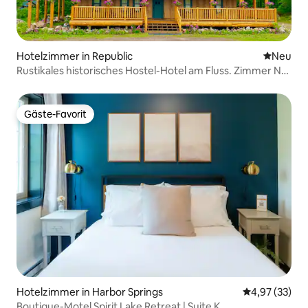
Hotelzimmer in Republic
Neue Unt
Neu
Rustikales historisches Hostel-Hotel am Fluss. Zimmer Nr.
12
Gäste-Favorit
Gäste-Favorit
Hotelzimmer in Harbor Springs
Durchschnitt
4,97 (33)
Boutique-Motel Spirit Lake Retreat | Suite K