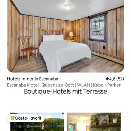
Hotelzimmer in Escanaba
Durchschnit
4,6 (52)
Escanaba Motel | Queensize-Bett | WLAN | Kabel | Parken
Boutique-Hotels mit Terrasse
Gäste-Favorit
Beliebter Gäste-Favorit.