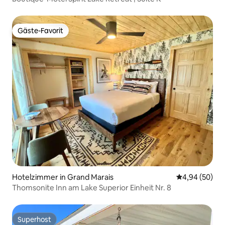
Gäste-Favorit
Gäste-Favorit
Hotelzimmer in Grand Marais
Durchschnittl
4,94 (50)
Thomsonite Inn am Lake Superior Einheit Nr. 8
Superhost
Superhost