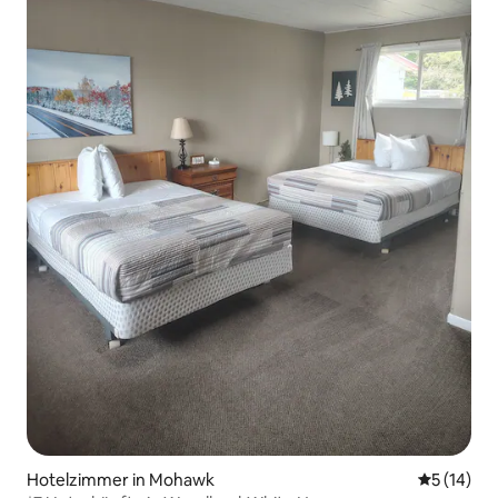
Hotelzimmer in Mohawk
Durchschn
5 (14)