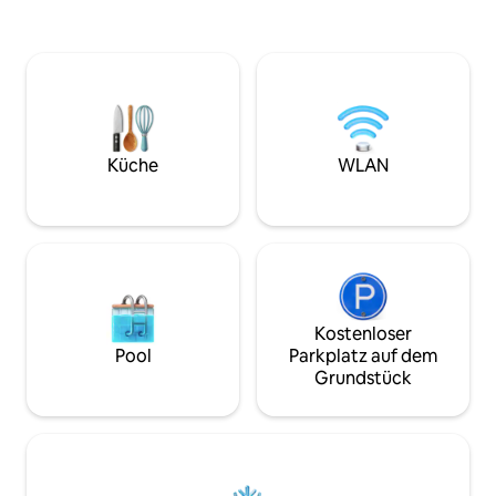
Seeblick · Option
und komfortablen Rückzugsort, wenn
Zimmer Ein komfo
du nicht unterwegs bist, um den Bezirk
Queensize-Bett, 
zu erobern. Kingsize-Bett, Smart-TV,
Lesesessel, einem
schnelles WLAN und samtige Möbel
einer Mikrowelle u
bieten dem Zimmer Komfort, der
Kaffeemaschine; p
nirgendwo in der Nachbarschaft zu
Alleinreisende. Gäste haben
finden ist. Die Suite zeigt Liebe zu Cher
gemeinsamen Zug
und das unterhaltsame Dekor des
Küche
WLAN
Strand, zu Fischer
Hotels hebt Frauen und Könige
Fahrrädern und
gleichermaßen hervor. Alle sind
Versammlungsbere
willkommen, LGBQT+ -freundlich.
Kostenloser
Pool
Parkplatz auf dem
Grundstück