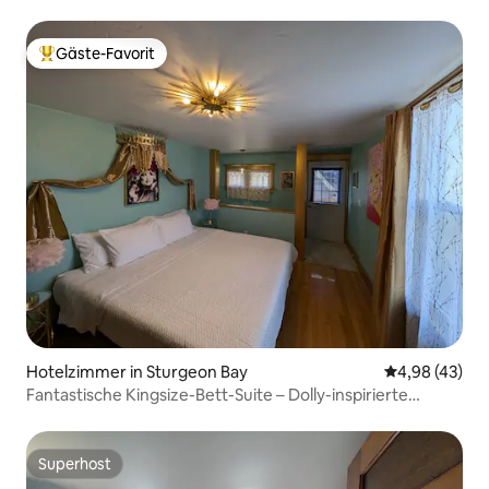
Gäste-Favorit
Beliebter Gäste-Favorit.
Hotelzimmer in Sturgeon Bay
Durchschnittl
4,98 (43)
Fantastische Kingsize-Bett-Suite – Dolly-inspirierte
Einheit!
Superhost
Superhost