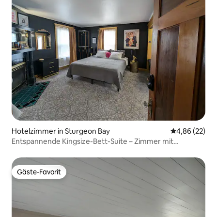
Hotelzimmer in Sturgeon Bay
Durchschnittl
4,86 (22)
Entspannende Kingsize-Bett-Suite – Zimmer mit
Beyonce-Dekor!
Gäste-Favorit
Gäste-Favorit