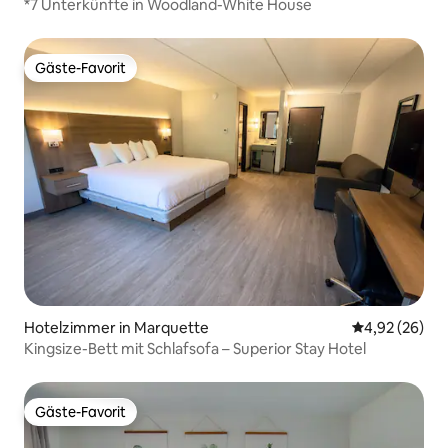
*7 Unterkünfte in Woodland-White House
Gäste-Favorit
Gäste-Favorit
Hotelzimmer in Marquette
Durchschnittl
4,92 (26)
Kingsize-Bett mit Schlafsofa – Superior Stay Hotel
Gäste-Favorit
Gäste-Favorit