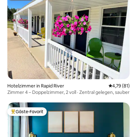
Hotelzimmer in Rapid River
Durchschnitt
4,79 (81)
Zimmer 4 – Doppelzimmer, 2 voll · Zentral gelegen, sauber
Gäste-Favorit
Beliebter Gäste-Favorit.