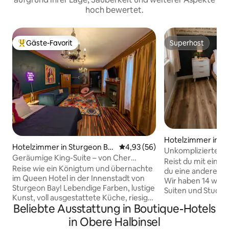
hoch bewertet.
Gäste-Favorit
Superhost
Beliebter Gäste-Favorit.
Superhost
Hotelzimmer in C
Hotelzimmer in Sturgeon Ba
Durchschnittliche Bewertung: 
4,93 (56)
Unkomplizierter A
y
Geräumige King-Suite – von Cher
einem gemütlichen
Reist du mit eine
inspirierte Einheit.
Reise wie ein Königtum und übernachte
Queensize-Bett
du eine andere Z
im Queen Hotel in der Innenstadt von
Wir haben 14 wun
Sturgeon Bay! Lebendige Farben, lustige
Suiten und Studios
Kunst, voll ausgestattete Küche, riesige
mein Gastgeber-Pro
Beliebte Ausstattung in Boutique-Hotels
begehbare Zwei-Personen-Dusche und
verfügbaren Zimm
geräumiger Bett-/Wohnbereich machen
Schlafplätze für 2
in Obere Halbinsel
diese Suite zu einem unterhaltsamen