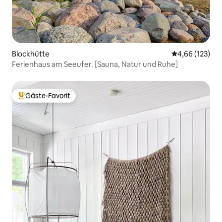
Blockhütte
Durchschnittl
4,66 (123)
Ferienhaus am Seeufer. [Sauna, Natur und Ruhe]
Gäste-Favorit
Beliebter Gäste-Favorit.