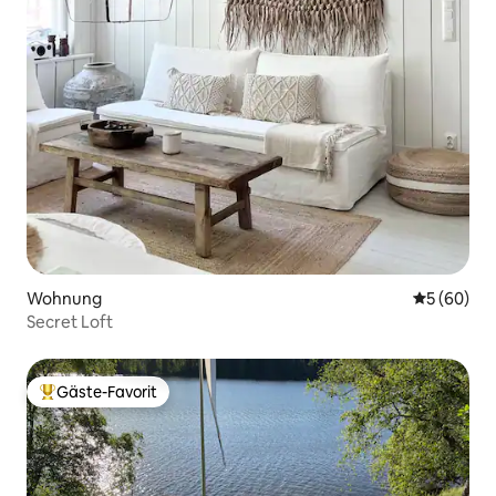
Wohnung
Durchschni
5 (60)
Secret Loft
Gäste-Favorit
Beliebter Gäste-Favorit.