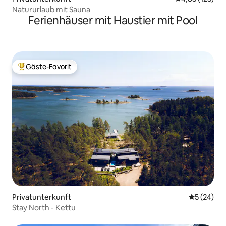
Natururlaub mit Sauna
Ferienhäuser mit Haustier mit Pool
Gäste-Favorit
Beliebter Gäste-Favorit.
Privatunterkunft
Durchschni
5 (24)
Stay North - Kettu