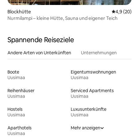
Blockhütte
Durchschnitt
4,9 (20)
Nurmilampi – kleine Hütte, Sauna und eigener Teich
Spannende Reiseziele
Andere Arten von Unterkünften
Unternehmungen
Boote
Eigentumswohnungen
Uusimaa
Uusimaa
Reihenhäuser
Serviced Apartments
Uusimaa
Uusimaa
Hostels
Luxusunterkünfte
Uusimaa
Uusimaa
Aparthotels
Mehr anzeigen
Uusimaa