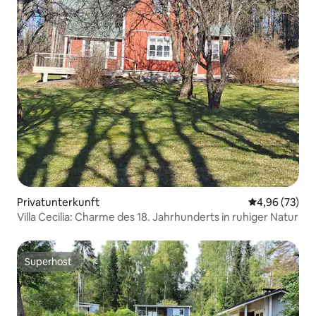
Privatunterkunft
Durchschnittl
4,96 (73)
Villa Cecilia: Charme des 18. Jahrhunderts in ruhiger Natur
Superhost
Superhost