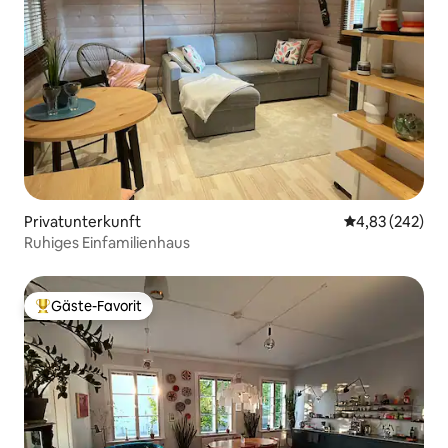
Privatunterkunft
Durchschnittli
4,83 (242)
Ruhiges Einfamilienhaus
Gäste-Favorit
Beliebter Gäste-Favorit.