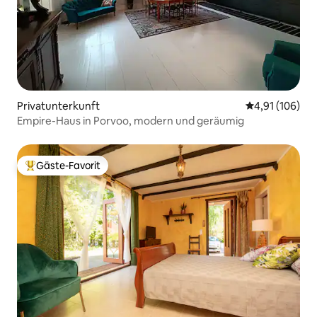
Privatunterkunft
Durchschnittl
4,91 (106)
Empire-Haus in Porvoo, modern und geräumig
Gäste-Favorit
Beliebter Gäste-Favorit.