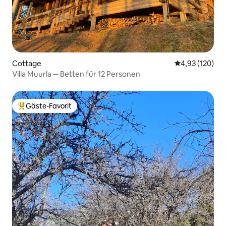
Cottage
Durchschnittl
4,93 (120)
Villa Muurla ─ Betten für 12 Personen
Gäste-Favorit
Beliebter Gäste-Favorit.