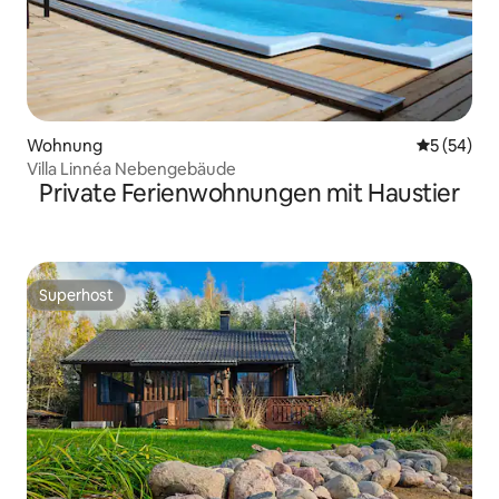
Wohnung
Durchschni
5 (54)
Villa Linnéa Nebengebäude
Private Ferienwohnungen mit Haustier
Superhost
Superhost