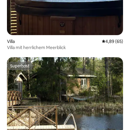
Villa
Durchschnittl
4,89 (65)
Villa mit herrlichem Meerblick
Superhost
Superhost