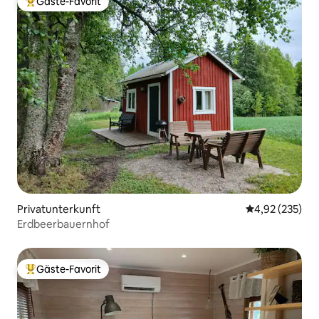
Gäste-Favorit
Beliebter Gäste-Favorit.
Privatunterkunft
Durchschnittli
4,92 (235)
Erdbeerbauernhof
Gäste-Favorit
Beliebter Gäste-Favorit.