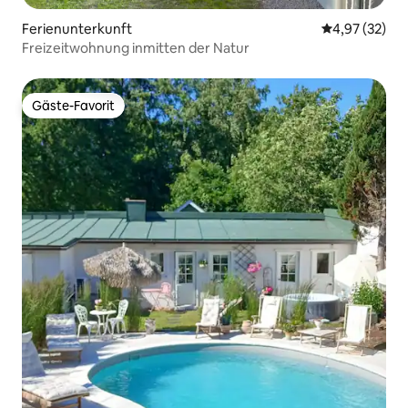
Ferienunterkunft
Durchschnitt
4,97 (32)
Freizeitwohnung inmitten der Natur
Gäste-Favorit
Gäste-Favorit