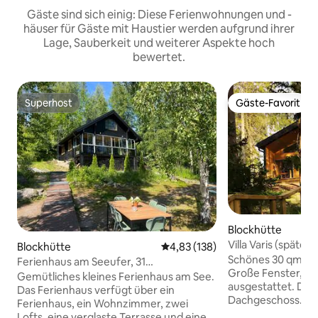
Gäste sind sich einig: Diese Ferienwohnungen und -
häuser für Gäste mit Haustier werden aufgrund ihrer
Lage, Sauberkeit und weiterer Aspekte hoch
bewertet.
Superhost
Gäste-Favorit
Superhost
Gäste-Favorit
Blockhütte
Villa Varis (späte 
Blockhütte
Durchschnittliche Bewertung: 4
4,83 (138)
Schönes 30 qm gr
Ferienhaus am Seeufer, 31
Große Fenster, tol
Quadratmeter + 2 Balkone
Gemütliches kleines Ferienhaus am See.
ausgestattet. Dop
Das Ferienhaus verfügt über ein
Dachgeschoss. Unt
Ferienhaus, ein Wohnzimmer, zwei
Schlafsofa, das a
Lofts, eine verglaste Terrasse und eine