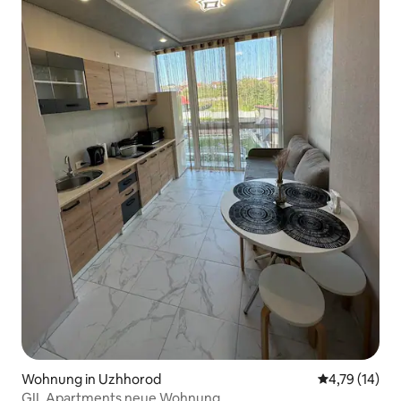
Wohnung in Uzhhorod
Durchschnitt
4,79 (14)
GIL Apartments neue Wohnung