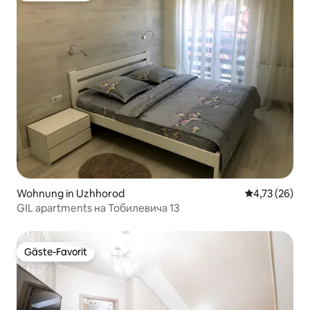
Wohnung in Uzhhorod
Durchschnitt
4,73 (26)
GIL apartments на Тобилевича 13
Gäste-Favorit
Gäste-Favorit