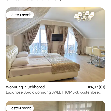
Gäste-Favorit
Gäste-Favorit
Wohnung in Uzhhorod
Durchschnitt
4,97 (61)
Luxuriöse Studiowohnung SWEETHOME-3. Kostenlose
Parkplätze.
Gäste-Favorit
Gäste-Favorit