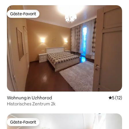
neuen Gebäude!
Gäste-Favorit
Gäste-Favorit
Wohnung in Uzhhorod
Durchschn
5 (12)
Historisches Zentrum 2k
Gäste-Favorit
Gäste-Favorit