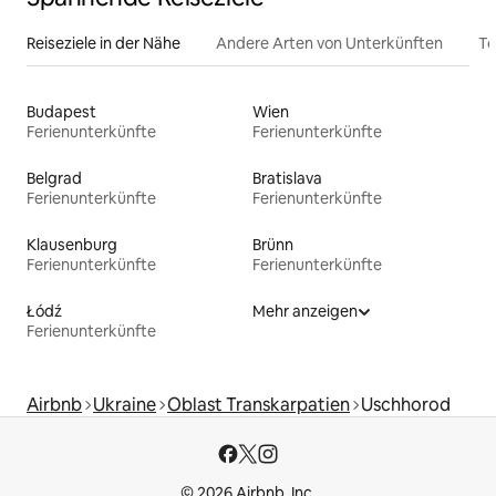
Reiseziele in der Nähe
Andere Arten von Unterkünften
To
Budapest
Wien
Ferienunterkünfte
Ferienunterkünfte
Belgrad
Bratislava
Ferienunterkünfte
Ferienunterkünfte
Klausenburg
Brünn
Ferienunterkünfte
Ferienunterkünfte
Łódź
Mehr anzeigen
Ferienunterkünfte
Airbnb
Ukraine
Oblast Transkarpatien
Uschhorod
© 2026 Airbnb, Inc.