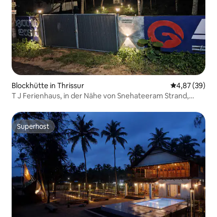
Blockhütte in Thrissur
Durchschnittl
4,87 (39)
T J Ferienhaus, in der Nähe von Snehateeram Strand,
Thrissur
Superhost
Superhost