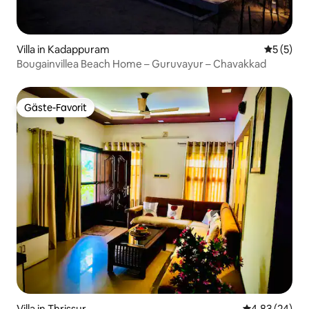
Villa in Kadappuram
Durchsch
5 (5)
Bougainvillea Beach Home – Guruvayur – Chavakkad
Gäste-Favorit
Gäste-Favorit
Villa in Thrissur
Durchschnittl
4,83 (24)