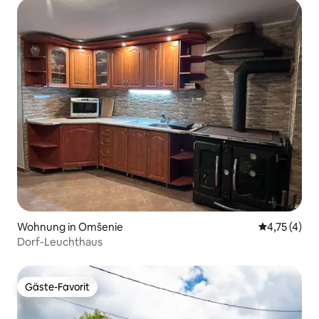
Wohnung in Omšenie
Durchschnit
4,75 (4)
Dorf-Leuchthaus
Gäste-Favorit
Gäste-Favorit