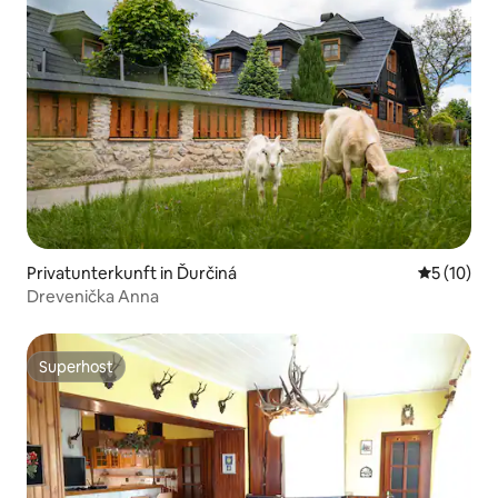
Privatunterkunft in Ďurčiná
Durchschn
5 (10)
Drevenička Anna
Superhost
Superhost