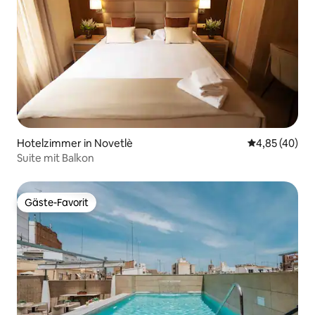
Hotelzimmer in Novetlè
Durchschnittl
4,85 (40)
Suite mit Balkon
Gäste-Favorit
Gäste-Favorit