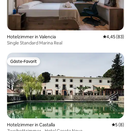
Hotelzimmer in Valencia
Durchschnittl
4,45 (83)
Single Standard Marina Real
Gäste-Favorit
Gäste-Favorit
Hotelzimmer in Castalla
Durchschn
5 (8)
Zweibettzimmer - Hotel Caseta Nova