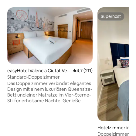
Superhost
Superhost
easyHotel Valencia Ciutat Vell
Durchschnittliche Bewertung:
4,7 (211)
a
Standard-Doppelzimmer
Das Doppelzimmer verbindet elegantes
Design mit einem luxuriösen Queensize-
Bett und einer Matratze im Vier-Sterne-
Stil für erholsame Nächte. Genieße
kostenloses WLAN und einen
Flachbildfernseher, während der clevere
Stauraum unter dem Bett und an der
Wand für Ordnung und einen offenen
Hotelzimmer in Va
Raum sorgt. Ein geräumiges, eigenes
Doppelzimmer in 
Badezimmer verfügt über eine