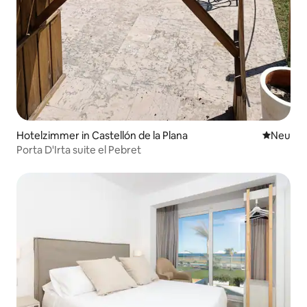
Hotelzimmer in Castellón de la Plana
Neue Unt
Neu
Porta D'Irta suite el Pebret