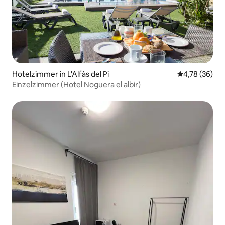
Hotelzimmer in L'Alfàs del Pi
Durchschnitt
4,78 (36)
Einzelzimmer (Hotel Noguera el albir)