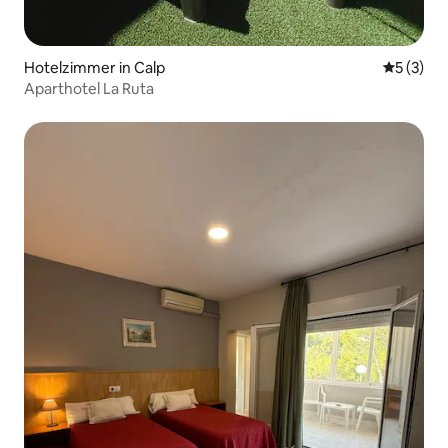
Hotelzimmer in Calp
Durchsch
5 (3)
Aparthotel La Ruta