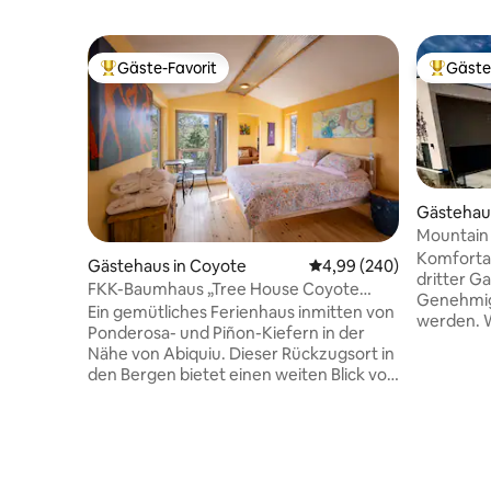
Gäste-Favorit
Gäste
Beliebter Gäste-Favorit.
Beliebte
Gästehaus
Mountain 
gemütlic
Komfortab
Gästehaus in Coyote
Durchschnittliche Bewe
4,99 (240)
dritter G
FKK-Baumhaus „Tree House Coyote
Genehmig
Cottage“
Ein gemütliches Ferienhaus inmitten von
werden. Wache in dieser gemütlichen,
Ponderosa- und Piñon-Kiefern in der
32 m² gro
Nähe von Abiquiu. Dieser Rückzugsort in
atembera
den Bergen bietet einen weiten Blick von
de Cristo
Fenstern und der Terrasse. Das
Alleinrei
Grundstück grenzt an den Santa Fe
und einen
National Forest und Poleo Creek ist nur
wünschen. Genieße eine h
eine kurze Wanderung entfernt.
durchdach
Entspanne dich an diesem besonderen
Privatsph