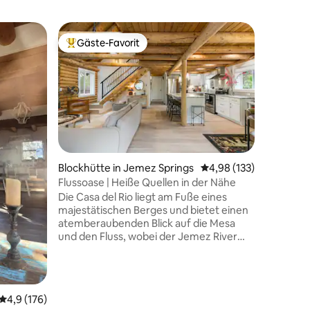
Kuppelha
Gäste-Favorit
Superho
Beliebter Gäste-Favorit.
Superho
Santa Fe
*LIES V
Informat
Übernach
Gegend von San
Glamping
mit alten
27 Bewertungen
am Highway 14. Gen
Bergblick
Blockhütte in Jemez Springs
Durchschnittliche Bew
4,98 (133)
Sandias, Ort
Flussoase | Heiße Quellen in der Nähe
sogar den
Die Casa del Rio liegt am Fuße eines
sich bei
majestätischen Berges und bietet einen
abzeichnet. Dies ist das u
atemberaubenden Blick auf die Mesa
Glamping
und den Fluss, wobei der Jemez River
Sanitära
direkt durch das Grundstück fließt.
Heizung, 
Moderne Annehmlichkeiten treffen auf
Persönli
natürliche Schönheit – genieße
Massaget
Sonnenuntergänge von der Terrasse,
verfügba
Durchschnittliche Bewertung: 4,9 von 5, 176 Bewertungen
4,9 (176)
S'mores an der Feuerstelle am Flussufer