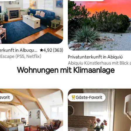
rtung: 4,99 von 5, 308 Bewertungen
erkunft in Albuque
Durchschnittliche Bewertung: 4,92 von 5, 3
4,92 (363)
Escape (PS5, Netflix)
Privatunterkunft in Abiquiú
Abiquiu Künstlerhaus mit Blick 
Wohnungen mit Klimaanlage
Blanca
vorit
Gäste-Favorit
vorit
Beliebter Gäste-Favorit.