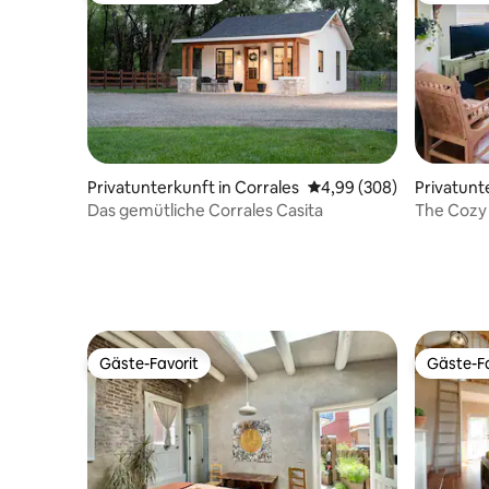
Privatunterkunft in Corrales
Durchschnittliche Bewe
4,99 (308)
Privatunt
rque
Das gemütliche Corrales Casita
The Cozy 
Gäste-Favorit
Gäste-Fa
Gäste-Favorit
Gäste-Fa