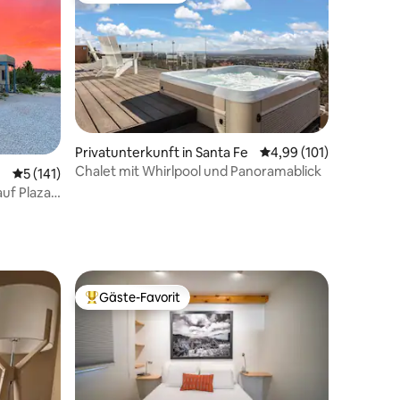
Privatunterkunft in Santa Fe
Durchschnittliche Bew
4,99 (101)
63 Bewertungen
Chalet mit Whirlpool und Panoramablick
Durchschnittliche Bewertung: 5 von 5, 141 Bewertungen
5 (141)
auf Plaza
Gäste-Favorit
Beliebter Gäste-Favorit.