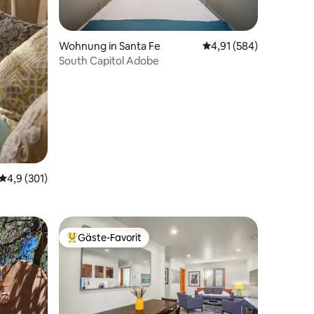
77 Bewertungen
Wohnung in Santa Fe
Durchschnittliche Bew
4,91 (584)
South Capitol Adobe
Durchschnittliche Bewertung: 4,9 von 5, 301 Bewertungen
4,9 (301)
Gäste-Favorit
Beliebter Gäste-Favorit.