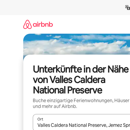
Zu
Inhalten
springen
Unterkünfte in der Nähe
von Valles Caldera
National Preserve
Buche einzigartige Ferienwohnungen, Häuser
und mehr auf Airbnb.
Ort
Wenn Ergebnisse verfügbar sind, navigiere mit d