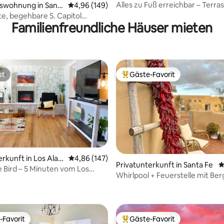
Fe
Alles zu Fuß erreichbar – Terras
swohnung in Sant
Durchschnittliche Bewertung: 4,96 von 5, 1
4,96 (149)
Kingsize-Bett – Klimaanlage
, begehbare S. Capitol
Familienfreundliche Häuser mieten
swohnung!
st
Gäste-Favorit
st
Beliebter Gäste-Favorit.
erkunft in Los Ala
Durchschnittliche Bewertung: 4,86 von 5, 1
4,86 (147)
Privatunterkunft in Santa Fe
D
le Bird – 5 Minuten vom Los
Whirlpool + Feuerstelle mit Berg
rtung: 4,99 von 5, 100 Bewertungen
b entfernt
Haustiere erlaubt | DT 10 Minut
-Favorit
Gäste-Favorit
r Gäste-Favorit.
Beliebter Gäste-Favorit.