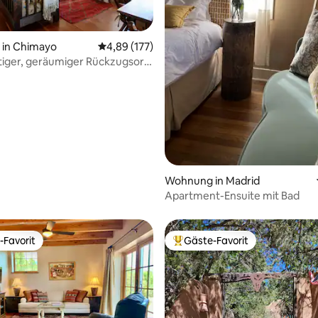
in Chimayo
Durchschnittliche Bewertung: 4,89 von 5, 1
4,89 (177)
uftiger, geräumiger Rückzugsort
rtung: 4,94 von 5, 218 Bewertungen
Santa Fe und Taos
Wohnung in Madrid
Apartment-Ensuite mit Bad
-Favorit
Gäste-Favorit
r Gäste-Favorit.
Beliebter Gäste-Favorit.