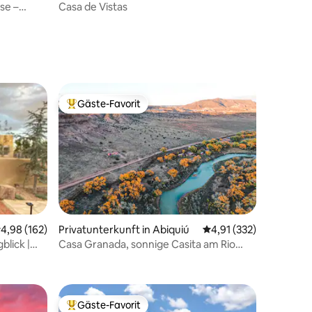
Fe
se –
Casa de Vistas
49 Bewertungen
Gäste-Favorit
Beliebter Gäste-Favorit.
47 Bewertungen
urchschnittliche Bewertung: 4,98 von 5, 162 Bewertungen
4,98 (162)
Privatunterkunft in Abiquiú
Durchschnittliche Bew
4,91 (332)
blick |
Casa Granada, sonnige Casita am Rio
en
Chama
Gäste-Favorit
Beliebter Gäste-Favorit.