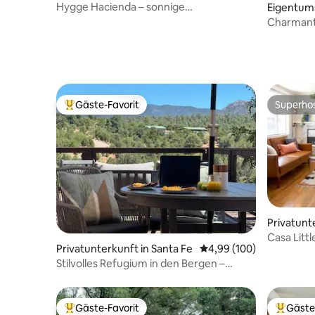
Fe
Hygge Hacienda – sonnige
Eigentum
Eigentumswohnung mit Aussicht in der
a Fe
Charmante
Nähe der Innenstadt
Eigentum
Gäste-Favorit
Superho
Beliebter Gäste-Favorit.
Superho
Privatunt
mos
Casa Litt
Privatunterkunft in Santa Fe
Durchschnittliche Bewe
4,99 (100)
Alamos La
Stilvolles Refugium in den Bergen –
atemberaubende Aussicht
Gäste-Favorit
Gäste
Beliebter Gäste-Favorit.
Beliebte