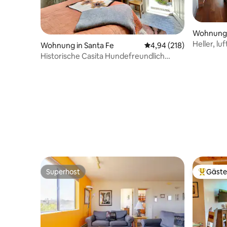
Wohnung 
Heller, l
Wohnung in Santa Fe
Durchschnittliche Bewe
4,94 (218)
zwischen 
Historische Casita Hundefreundlich
Innenstadt mit Parkplatz
Superhost
Gäste
Superhost
Beliebte