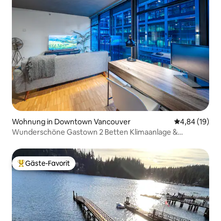
Wohnung in Downtown Vancouver
Durchschnitt
4,84 (19)
Wunderschöne Gastown 2 Betten Klimaanlage &
Haustiere
Gäste-Favorit
Beliebter Gäste-Favorit.