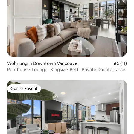
Wohnung in Downtown Vancouver
Durchschn
5 (11)
Penthouse-Lounge | Kingsize-Bett | Private Dachterrasse
Gäste-Favorit
Gäste-Favorit