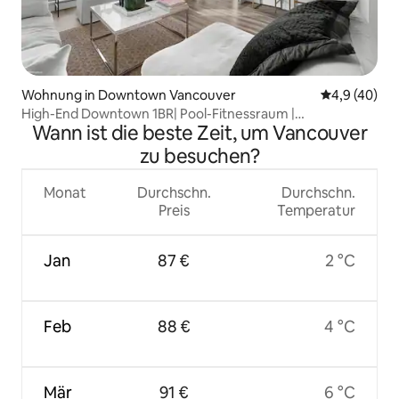
Wohnung in Downtown Vancouver
Durchschnit
4,9 (40)
High-End Downtown 1BR| Pool-Fitnessraum |
Wann ist die beste Zeit, um Vancouver
Stadionviertel
zu besuchen?
Monat
Durchschn.
Durchschn.
Preis
Temperatur
Jan
87 €
2 °C
Feb
88 €
4 °C
Mär
91 €
6 °C