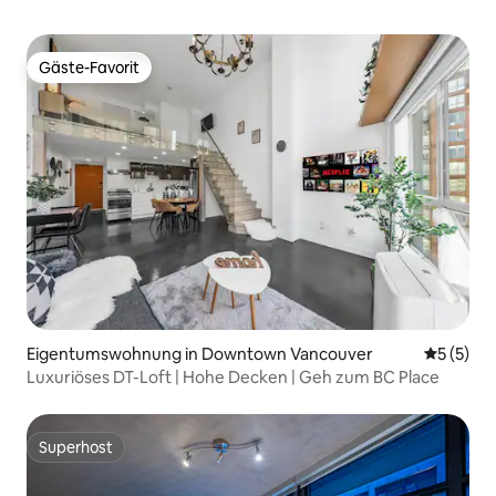
Gäste-Favorit
Gäste-Favorit
Eigentumswohnung in Downtown Vancouver
Durchsch
5 (5)
Luxuriöses DT-Loft | Hohe Decken | Geh zum BC Place
Superhost
Superhost