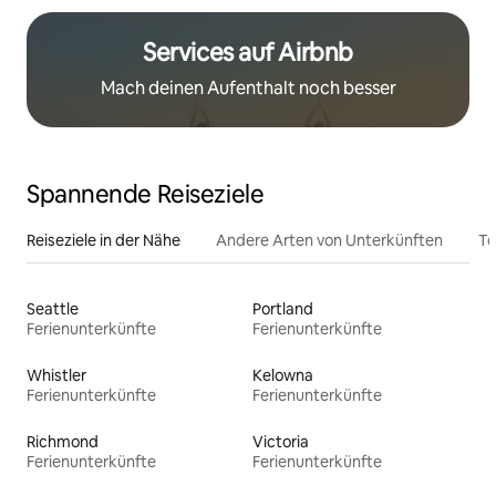
Services auf Airbnb
Mach deinen Aufenthalt noch besser
Spannende Reiseziele
Reiseziele in der Nähe
Andere Arten von Unterkünften
To
Seattle
Portland
Ferienunterkünfte
Ferienunterkünfte
Whistler
Kelowna
Ferienunterkünfte
Ferienunterkünfte
Richmond
Victoria
Ferienunterkünfte
Ferienunterkünfte