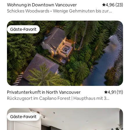
Wohnung in Downtown Vancouver
Durchschnittl
4,96 (23)
Schickes Woodwards • Wenige Gehminuten bis zur
Skytrain
Gäste-Favorit
Gäste-Favorit
Privatunterkunft in North Vancouver
Durchschnitt
4,91 (11)
Rückzugsort im Capilano Forest | Haupthaus mit 3
Schlafzimmern/2 Badezimmern
Gäste-Favorit
Gäste-Favorit