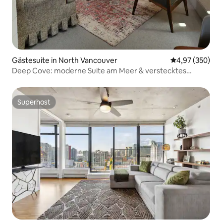
Gästesuite in North Vancouver
Durchschnittli
4,97 (350)
Deep Cove: moderne Suite am Meer & verstecktes
Cottage
Superhost
Superhost