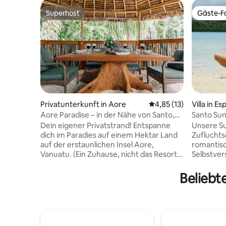
Superhost
Gäste-Fa
Superhost
Gäste-Fa
Privatunterkunft in Aore
Durchschnittliche Be
4,85 (13)
Villa in Es
Aore Paradise – in der Nähe von Santo,
Santo Sun
Vanuatu
SurundaB
Dein eigener Privatstrand! Entspanne
Unsere Sun
dich im Paradies auf einem Hektar Land
Zufluchts
auf der erstaunlichen Insel Aore,
romantisc
Vanuatu. (Ein Zuhause, nicht das Resort)
Selbstversorg
Dieses schöne Haus, das von
Cocktails
Einheimischen gebaut wurde, ist für die
rustikale
Beliebt
natürliche Umgebung geeignet. Es ist
und entsp
sehr einzigartig, mit einer Außendusche,
den Tag ü
einem Zwischengeschoss im zweiten
magischen
Stock zum Lesen, Entspannen oder
Abholung 
Genießen der Aussicht sowie Treppen,
gegen Gebühr 