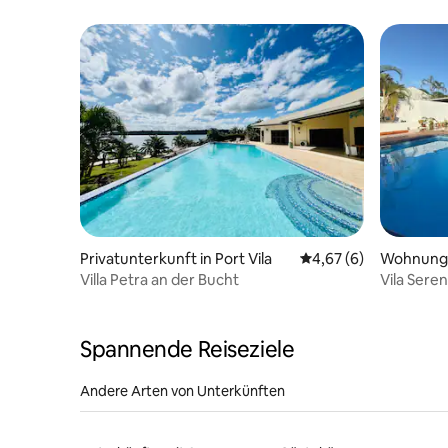
Inselparad
Privatunterkunft in Port Vila
Durchschnittliche Be
4,67 (6)
Wohnung i
Villa Petra an der Bucht
Vila Sere
Spannende Reiseziele
Andere Arten von Unterkünften