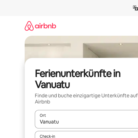
Zu
Inhalten
springen
Ferienunterkünfte in
Vanuatu
Finde und buche einzigartige Unterkünfte auf
Airbnb
Ort
Wenn Ergebnisse verfügbar sind, navigiere mit d
Check-in