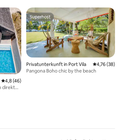
Superhost
Superhost
Privatunterkunft in Port Vila
Durchschnittliche Be
4,76 (38)
Pangona Boho chic by the beach
 4 Bewertungen
Durchschnittliche Bewertung: 4,8 von 5, 46 Bewertungen
4,8 (46)
 direkt