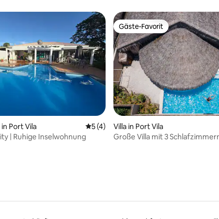
ies.
Gäste-Favorit
Gäste-Favorit
wertung: 4,67 von 5, 6 Bewertungen
n Port Vila
Durchschnittliche Bewertung: 5 von 5,
5 (4)
Villa in Port Vila
nity | Ruhige Inselwohnung
Große Villa mit 3 Schlafzimmern
am Strand