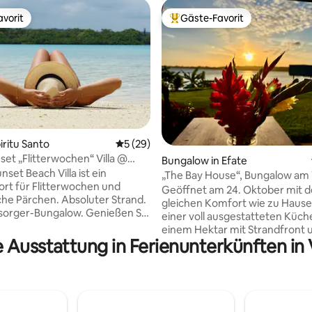
vorit
Gäste-Favorit
vorit
Beliebter Gäste-Favorit.
wertung: 4,85 von 5, 13 Bewertungen
piritu Santo
Durchschnittliche Bewertung: 5 von 5, 
5 (29)
set „Flitterwochen“ Villa @
Bungalow in Efate
ay
set Beach Villa ist ein
„The Bay House“, Bungalow am 
ort für Flitterwochen und
Teouma Bay
Geöffnet am 24. Oktober mit 
he Pärchen. Absoluter Strand.
gleichen Komfort wie zu Haus
er-Bungalow. Genießen Sie
einer voll ausgestatteten Küch
 bei Sonnenuntergang auf der
einem Hektar mit Strandfront 
n Terrasse, entspannen Sie sich
e Ausstattung in Ferienunterkünften in
Panoramablick auf die atemb
annen Sie sich, während Sie
Teouma Bay. Erstellt als „Rückzugsort für
ber die ruhige Bucht und den
Paare“, nicht nur als Aufenthalt, sonder
 Horizont abschalten.
als Erlebnis. Schlafe in deine
vom Flughafen Luganville
Kingsize-Bett zum beruhigend
arrangiert, 20 Minuten
Rauschen sanfter Wellen ein u