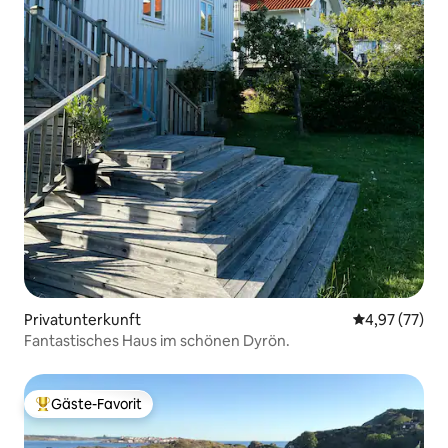
Privatunterkunft
Durchschnitt
4,97 (77)
Fantastisches Haus im schönen Dyrön.
Gäste-Favorit
Beliebter Gäste-Favorit.