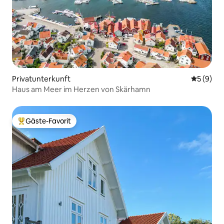
Privatunterkunft
Durchschn
5 (9)
Haus am Meer im Herzen von Skärhamn
Gäste-Favorit
Beliebter Gäste-Favorit.