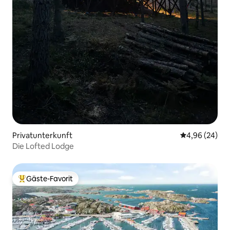
Privatunterkunft
Durchschnittl
4,96 (24)
Die Lofted Lodge
Gäste-Favorit
Beliebter Gäste-Favorit.