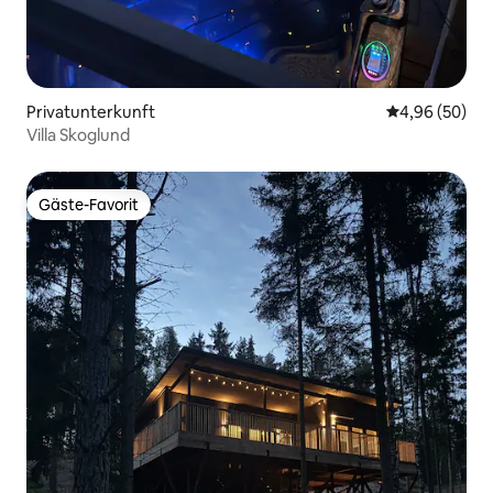
Privatunterkunft
Durchschnittl
4,96 (50)
Villa Skoglund
Gäste-Favorit
Gäste-Favorit