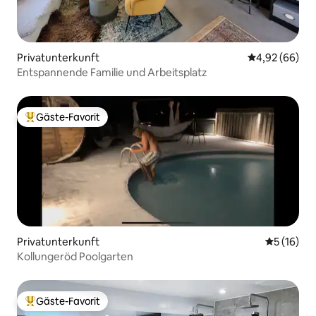
Privatunterkunft
Durchschnittl
4,92 (66)
Entspannende Familie und Arbeitsplatz
Gäste-Favorit
Beliebter Gäste-Favorit.
Privatunterkunft
Durchschn
5 (16)
Kollungeröd Poolgarten
Gäste-Favorit
Beliebter Gäste-Favorit.