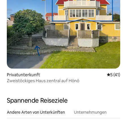
Privatunterkunft
Durchschn
5 (41)
Zweistöckiges Haus zentral auf Hönö
Spannende Reiseziele
Andere Arten von Unterkünften
Unternehmungen