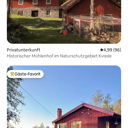
Privatunterkunft
Durchschnittl
4,99 (96)
Historischer Mühlenhof im Naturschutzgebiet Kvissle
Gäste-Favorit
Beliebter Gäste-Favorit.