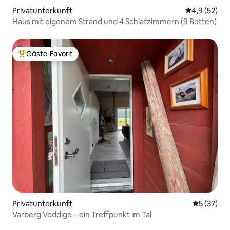
Privatunterkunft
Durchschnit
4,9 (52)
Haus mit eigenem Strand und 4 Schlafzimmern (9 Betten)
Gäste-Favorit
Beliebter Gäste-Favorit.
Privatunterkunft
Durchschn
5 (37)
Varberg Veddige – ein Treffpunkt im Tal