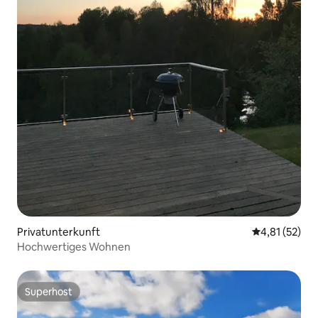
Privatunterkunft
Durchschnitt
4,81 (52)
Hochwertiges Wohnen
Superhost
Superhost