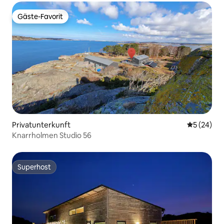
Gäste-Favorit
Gäste-Favorit
Privatunterkunft
Durchschni
5 (24)
Knarrholmen Studio 56
Superhost
Superhost