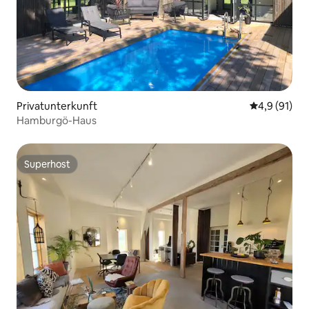
Privatunterkunft
Durchschnit
4,9 (91)
Hamburgö-Haus
Superhost
Superhost