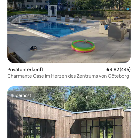
Privatunterkunft
Durchschnittli
4,82 (445)
Charmante Oase im Herzen des Zentrums von Göteborg
Superhost
Superhost