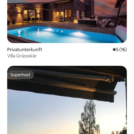
Privatunterkunft
Durchschn
5 (16)
Villa Grässskär
Superhost
Superhost