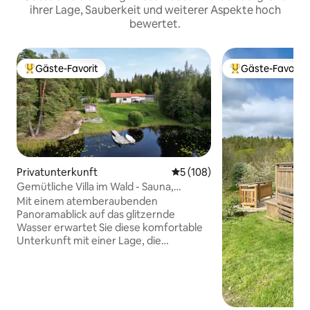
ihrer Lage, Sauberkeit und weiterer Aspekte hoch
bewertet.
Gäste-Favorit
Gäste-Favorit
Beliebter Gäste-Favorit.
Beliebter Gäste-F
Privatunterkunft
Durchschnittliche Bewertung
5 (108)
Gemütliche Villa im Wald - Sauna,
Whirlpool & eigener Steg
Mit einem atemberaubenden
Panoramablick auf das glitzernde
Wasser erwartet Sie diese komfortable
Unterkunft mit einer Lage, die
ihresgleichen sucht. Machen Sie es sich
auf dem Balkon gemütlich und genießen
Sie vom Whirlpool aus einen
unbeschreiblichen Sonnenuntergang
über dem Wasser, nehmen Sie ein