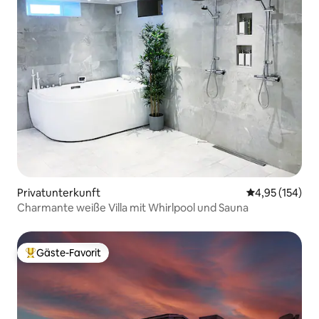
Privatunterkunft
Durchschnittl
4,95 (154)
Charmante weiße Villa mit Whirlpool und Sauna
Gäste-Favorit
Beliebter Gäste-Favorit.