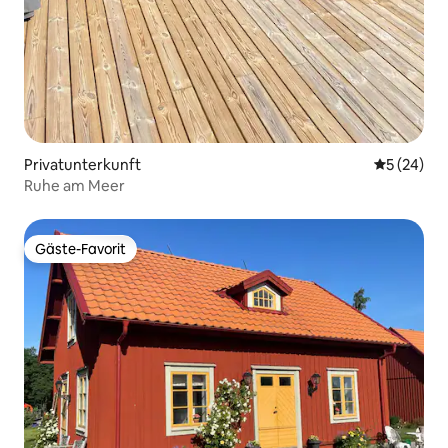
Privatunterkunft
Durchschni
5 (24)
Ruhe am Meer
Gäste-Favorit
Gäste-Favorit