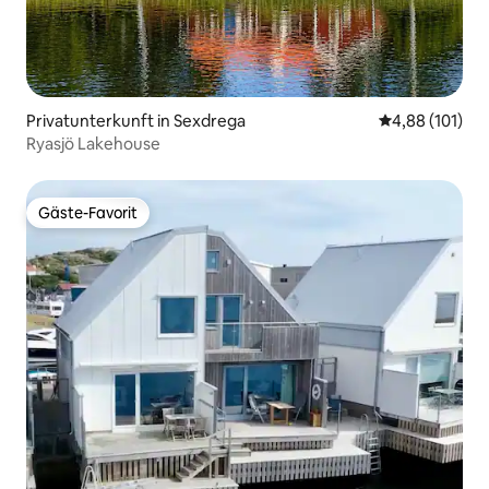
Privatunterkunft in Sexdrega
Durchschnittl
4,88 (101)
Ryasjö Lakehouse
Gäste-Favorit
Gäste-Favorit