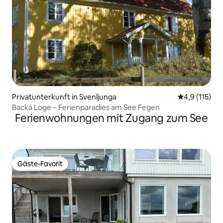
Privatunterkunft in Svenljunga
Durchschnitt
4,9 (115)
Backa Loge – Ferienparadies am See Fegen
Ferienwohnungen mit Zugang zum See
Gäste-Favorit
Gäste-Favorit