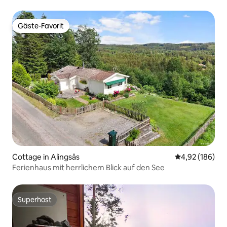
Gäste-Favorit
Gäste-Favorit
Cottage in Alingsås
Durchschnittli
4,92 (186)
Ferienhaus mit herrlichem Blick auf den See
Superhost
Superhost