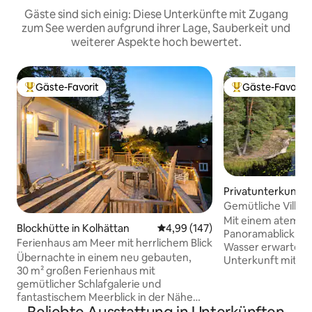
Gäste sind sich einig: Diese Unterkünfte mit Zugang
zum See werden aufgrund ihrer Lage, Sauberkeit und
weiterer Aspekte hoch bewertet.
Gäste-Favorit
Gäste-Favorit
Beliebter Gäste-Favorit.
Beliebter Gäste-F
Privatunterkunft i
Gemütliche Villa i
Whirlpool & eigen
Mit einem atemb
Blockhütte in Kolhättan
Durchschnittliche Bewertung: 4
4,99 (147)
Panoramablick auf
Ferienhaus am Meer mit herrlichem Blick
Wasser erwartet S
Übernachte in einem neu gebauten,
Unterkunft mit ein
30 m² großen Ferienhaus mit
ihresgleichen such
gemütlicher Schlafgalerie und
auf dem Balkon g
fantastischem Meerblick in der Nähe
Sie vom Whirlpool
von Strand, Wald und Natur. Hier findest