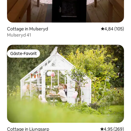
Cottage in Mulseryd
Durchschnittli
4,84 (105)
Mulseryd 41
Gäste-Favorit
Gäste-Favorit
Cottage in Ljungsarp
Durchschnittli
4,95 (269)