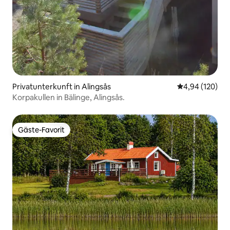
Privatunterkunft in Alingsås
Durchschnittli
4,94 (120)
Korpakullen in Bälinge, Alingsås.
Gäste-Favorit
Gäste-Favorit