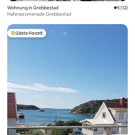
Wohnung in Grebbestad
Durchschn
5 (12)
Hafenpromenade Grebbestad
Gäste-Favorit
Beliebter Gäste-Favorit.