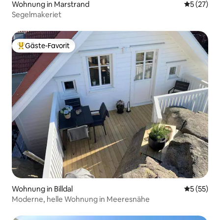
Wohnung in Marstrand
Durchschn
5 (27)
Segelmakeriet
Gäste-Favorit
Beliebter Gäste-Favorit.
Wohnung in Billdal
Durchschn
5 (55)
Moderne, helle Wohnung in Meeresnähe