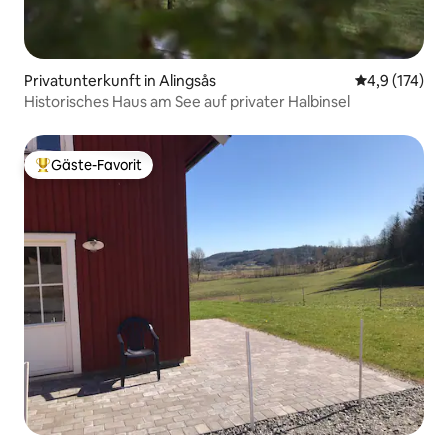
Privatunterkunft in Alingsås
Durchschnitt
4,9 (174)
Historisches Haus am See auf privater Halbinsel
Gäste-Favorit
Beliebter Gäste-Favorit.