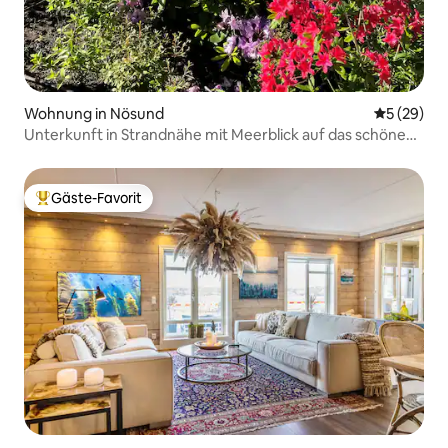
Wohnung in Nösund
Durchschni
5 (29)
Unterkunft in Strandnähe mit Meerblick auf das schöne
Orust.
Gäste-Favorit
Beliebter Gäste-Favorit.