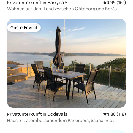
Privatunterkunft in Härryda S
Durchschnittl
4,99 (161)
Wohnen auf dem Land zwischen Göteborg und Borås.
Gäste-Favorit
Gäste-Favorit
Privatunterkunft in Uddevalla
Durchschnittl
4,88 (118)
Haus mit atemberaubendem Panorama, Sauna und
Whirlpool