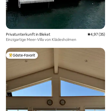
Privatunterkunft in Bleket
Durchschnitt
4,97 (35)
Einzigartige Meer-Villa von Klädesholmen
Gäste-Favorit
Beliebter Gäste-Favorit.