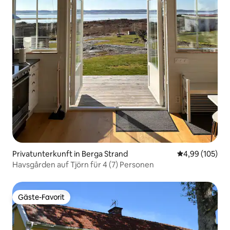
Privatunterkunft in Berga Strand
Durchschnittli
4,99 (105)
Havsgården auf Tjörn für 4 (7) Personen
Gäste-Favorit
Gäste-Favorit