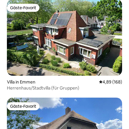
Gäste-Favorit
Gäste-Favorit
Villa in Emmen
Durchschnittli
4,89 (168)
Herrenhaus/Stadtvilla (für Gruppen)
Gäste-Favorit
Gäste-Favorit