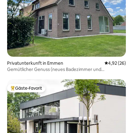
Privatunterkunft in Emmen
Durchschnittl
4,92 (26)
Gemütlicher Genuss (neues Badezimmer und
Boxspringbetten)
Gäste-Favorit
Beliebter Gäste-Favorit.