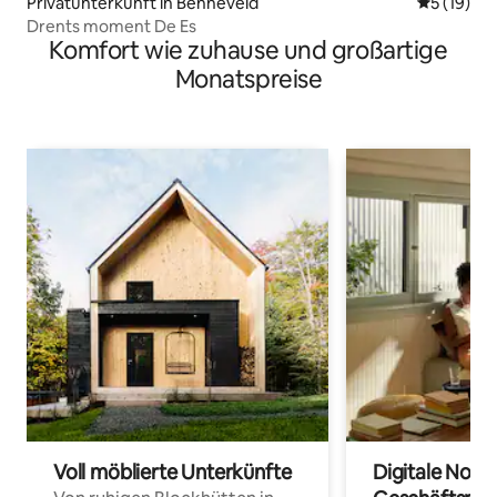
Privatunterkunft in Benneveld
Durchschn
5 (19)
Drents moment De Es
Komfort wie zuhause und großartige
Monatspreise
Voll möblierte Unterkünfte
Digitale Noma