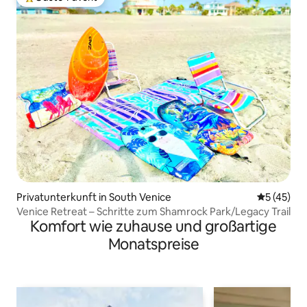
Beliebter Gäste-Favorit.
Privatunterkunft in South Venice
Durchschn
5 (45)
Venice Retreat – Schritte zum Shamrock Park/Legacy Trail
Komfort wie zuhause und großartige
Monatspreise