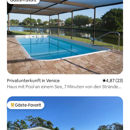
Gäste-Favorit
Gäste-Favorit
Privatunterkunft in Venice
Durchschnitt
4,87 (23)
Haus mit Pool an einem See, 7 Minuten von den Stränden
entfernt
Gäste-Favorit
Beliebter Gäste-Favorit.