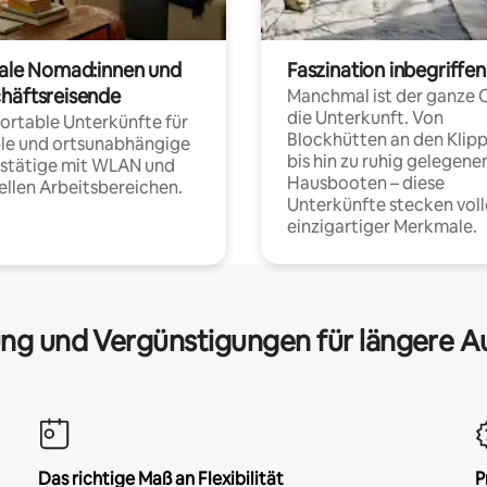
tale Nomad:innen und
Faszination inbegriffen
häftsreisende
Manchmal ist der ganze 
die Unterkunft. Von
rtable Unterkünfte für
Blockhütten an den Klip
ble und ortsunabhängige
bis hin zu ruhig gelegene
fstätige mit WLAN und
Hausbooten – diese
ellen Arbeitsbereichen.
Unterkünfte stecken voll
einzigartiger Merkmale.
ng und Vergünstigungen für längere A
Das richtige Maß an Flexibilität
P