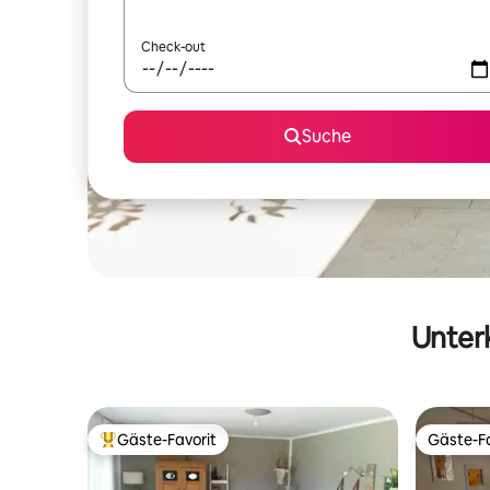
Check-out
Suche
Unterk
Gäste-Favorit
Gäste-Fa
Beliebter Gäste-Favorit.
Gäste-Fa