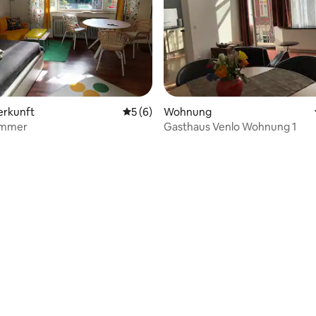
ewertung: 5 von 5, 230 Bewertungen
erkunft
Durchschnittliche Bewertung: 5 von 5,
5 (6)
Wohnung
immer
Gasthaus Venlo Wohnung 1