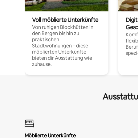
Voll möblierte Unterkünfte
Digi
Gesc
Von ruhigen Blockhütten in
den Bergen bis hin zu
Komfo
praktischen
flexi
Stadtwohnungen – diese
Beru
möblierten Unterkünfte
spezi
bieten dir Ausstattung wie
zuhause.
Ausstattu
Möblierte Unterkünfte