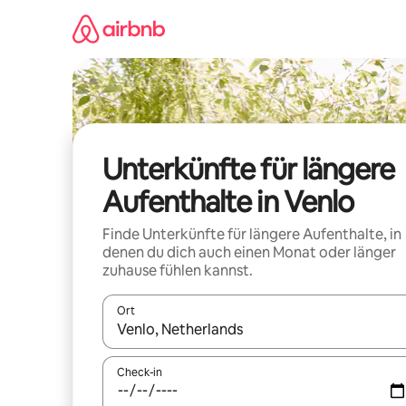
Zu
Inhalten
springen
Unterkünfte für längere
Aufenthalte in Venlo
Finde Unterkünfte für längere Aufenthalte, in
denen du dich auch einen Monat oder länger
zuhause fühlen kannst.
Ort
Wenn Ergebnisse verfügbar sind, navigiere mit d
Check-in