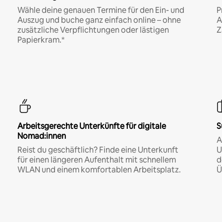
Wähle deine genauen Termine für den Ein- und
P
Auszug und buche ganz einfach online – ohne
A
zusätzliche Verpflichtungen oder lästigen
Z
Papierkram.*
Arbeitsgerechte Unterkünfte für digitale
S
Nomad:innen
A
Reist du geschäftlich? Finde eine Unterkunft
U
für einen längeren Aufenthalt mit schnellem
d
WLAN und einem komfortablen Arbeitsplatz.
Ü