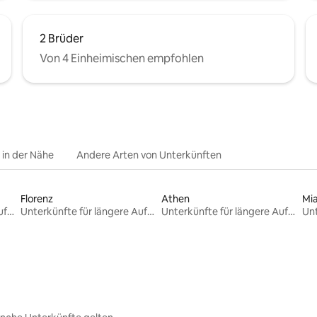
2 Brüder
Von 4 Einheimischen empfohlen
e in der Nähe
Andere Arten von Unterkünften
Florenz
Athen
Mi
Unterkünfte für längere Aufenthalte
Unterkünfte für längere Aufenthalte
Unterkünfte für längere Aufenthalte