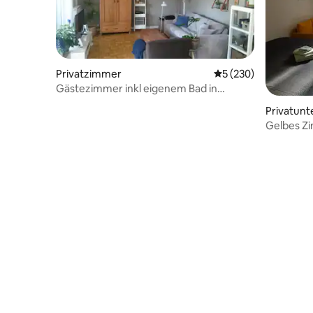
Privatzimmer
Durchschnittliche B
5 (230)
Gästezimmer inkl eigenem Bad in
ruhiger Wohngegend
Privatunt
Gelbes Z