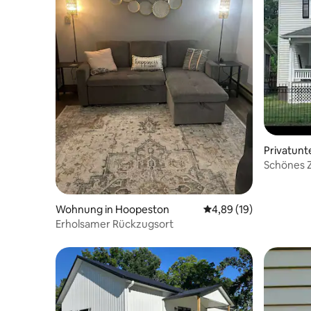
Privatunte
Schönes 
Etagenbe
Wohnung in Hoopeston
Durchschnittliche Bew
4,89 (19)
Erholsamer Rückzugsort