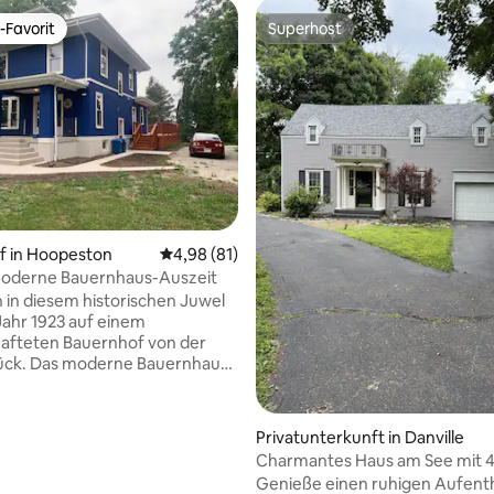
-Favorit
Superhost
r Gäste-Favorit.
Superhost
rtung: 4,94 von 5, 101 Bewertungen
f in Hoopeston
Durchschnittliche Bewertung: 4,98 von 5, 
4,98 (81)
moderne Bauernhaus-Auszeit
h in diesem historischen Juwel
ahr 1923 auf einem
afteten Bauernhof von der
rück. Das moderne Bauernhaus
ber WLAN, einen 65-Zoll-
und eine voll ausgestattete,
rne Küche. Das
Privatunterkunft in Danville
hoss verfügt über ein
Charmantes Haus am See mit 
saal (Queen-Schlafsofa) und
Schlafzimmern und ruhiger Aus
Genieße einen ruhigen Aufenth
zimmer mit bequemen