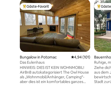
Gäste-Favorit
Gäste
Beliebter Gäste-Favorit.
Beliebte
Bungalow in Potomac
Durchschnittliche Bewe
4,94 (101)
Bauernho
Das Eulenhaus
Ruhige, 
HINWEIS: DIES IST KEIN WOHNMOBIL!
Ziehe dic
AirBnB autokategorisiert The Owl House
aus dem J
als „Wohnmobil/Anhänger, Camping“-
bewirtsch
aber dies ist ein komfortables ganzes
Stadt zu
Zuhause rund um... Warme strahlende
verfügt ü
Böden und Klimaanlage für den Sommer.
Smart-TV 
Schöne geflieste ebenerdige Dusche,
hochmode
Waschmaschine und Trockner direkt vor
Hauptgesc
Ort – sehr schönes komplettes Zuhause.
Büro/Lese
Das Owl House verfügt über passables
ein Wohn