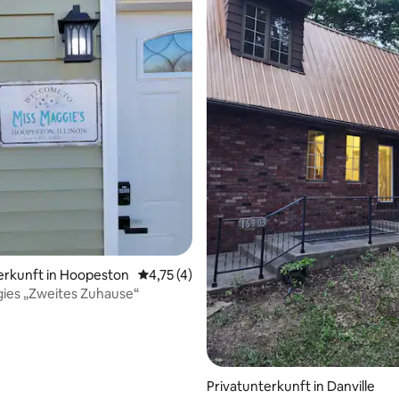
erkunft in Hoopeston
Durchschnittliche Bewertung: 4,75 von 5,
4,75 (4)
ies „Zweites Zuhause“
Privatunterkunft in Danville