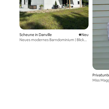
Scheune in Danville
Neue Unterkunft
Neu
Neues modernes Barndominium | Blick
auf den See | Schlafplätze für 8 Personen
Privatunt
Miss Magg