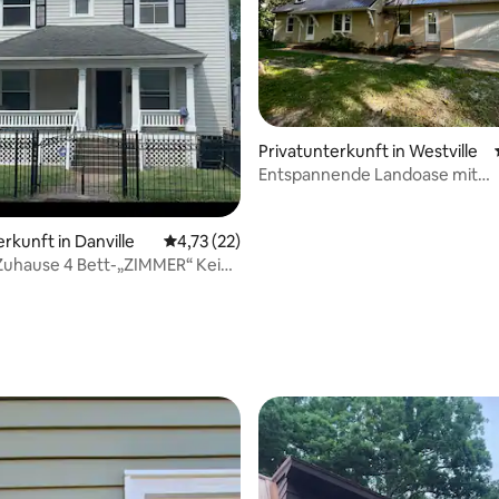
Privatunterkunft in Westville
Entspannende Landoase mit
4 Schlafzimmern
rkunft in Danville
Durchschnittliche Bewertung: 4,73 von 5, 
4,73 (22)
Zuhause 4 Bett-„ZIMMER“ Keine
tten
ertung: 4,89 von 5, 19 Bewertungen