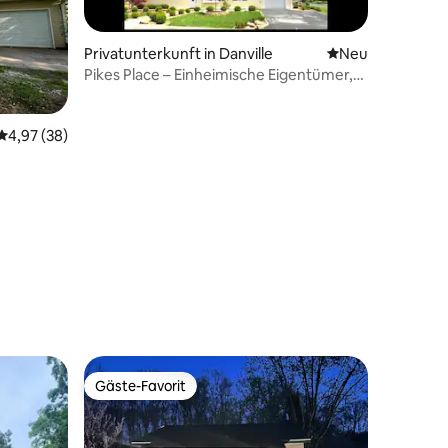
Privatunterkunft in Danville
Neue Unterkunft
Neu
Pikes Place – Einheimische Eigentümer,
die für dich da sind!
Durchschnittliche Bewertung: 4,97 von 5, 38 Bewertungen
4,97 (38)
22 Bewertungen
Gäste-Favorit
Gäste-Favorit