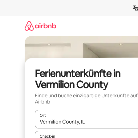
Zu
Inhalten
springen
Ferienunterkünfte in
Vermilion County
Finde und buche einzigartige Unterkünfte auf
Airbnb
Ort
Wenn Ergebnisse verfügbar sind, navigiere mit d
Check-in