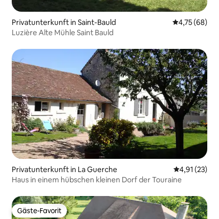
Privatunterkunft in Saint-Bauld
Durchschnitt
4,75 (68)
Luzière Alte Mühle Saint Bauld
Privatunterkunft in La Guerche
Durchschnitt
4,91 (23)
Haus in einem hübschen kleinen Dorf der Touraine
Gäste-Favorit
Gäste-Favorit