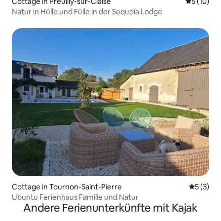
Cottage in Preuilly-sur-Claise
Durchschn
5 (10)
Natur in Hülle und Fülle in der Sequoia Lodge
Cottage in Tournon-Saint-Pierre
Durchsch
5 (3)
Ubuntu Ferienhaus Familie und Natur
Andere Ferienunterkünfte mit Kajak