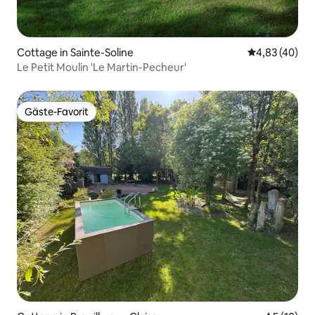
Cottage in Sainte-Soline
Durchschnittl
4,83 (40)
Le Petit Moulin 'Le Martin-Pecheur'
Gäste-Favorit
Gäste-Favorit