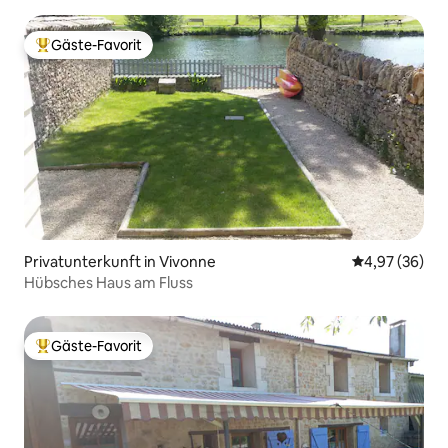
Gäste-Favorit
Beliebter Gäste-Favorit.
Privatunterkunft in Vivonne
Durchschnittl
4,97 (36)
Hübsches Haus am Fluss
Gäste-Favorit
Beliebter Gäste-Favorit.