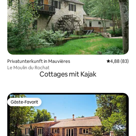
Privatunterkunft in Mauvières
Durchschnittl
4,88 (83)
Le Moulin du Rochat
Cottages mit Kajak
Gäste-Favorit
Gäste-Favorit