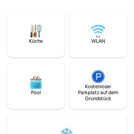
Ihrem eigenen Tempo in diesem
verbringen, sich 
charmanten kleinen restaurierten
Natur genießen kan
Ferienhaus genießen, das für Ihren
Tennisplatz, Fußbal
Komfort ausgestattet ist. Die Terrasse
Tischtennis, Billa
bietet Ihnen einen außergewöhnlichen
Kanus auf dem Teic
Blick auf den Fluss und die Umgebung,
Familientreffen od
wo Sie Gänsesänger, Schwäne, Eisvögel
Familie oder Freu
beobachten können... Das Haus ist mit
Küche
WLAN
dem "Grünen Schlüssel" ausgezeichnet
Kostenloser
Pool
Parkplatz auf dem
Grundstück