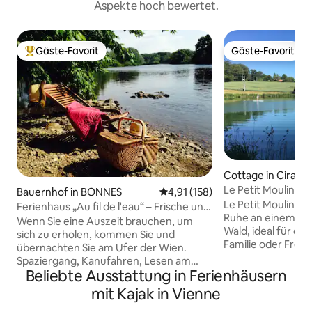
Aspekte hoch bewertet.
Gäste-Favorit
Gäste-Favorit
Beliebter Gäste-Favorit.
Gäste-Favorit
Cottage in Ciran
Le Petit Moulin – P
Bauernhof in BONNES
Durchschnittliche Bewertung: 4
4,91 (158)
und Tennis
Le Petit Moulin is
Ferienhaus „Au fil de l'eau“ – Frische und
Ruhe an einem Te
Natur
Wenn Sie eine Auszeit brauchen, um
Wald, ideal für ei
sich zu erholen, kommen Sie und
Familie oder Freu
übernachten Sie am Ufer der Wien.
erholsamen Aufent
Spaziergang, Kanufahren, Lesen am
Gegend der Tourai
Beliebte Ausstattung in Ferienhäusern
Kamin, Entspannung und Erholung in
Platz für bis zu 2
einem Raum, der den Pflanzen und dem
mit Kajak in Vienne
über großzügige R
SPA gewidmet ist, Sie müssen nur in
denen man gesel