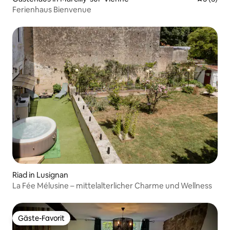
Ferienhaus Bienvenue
Riad in Lusignan
La Fée Mélusine – mittelalterlicher Charme und Wellness
Gäste-Favorit
Gäste-Favorit