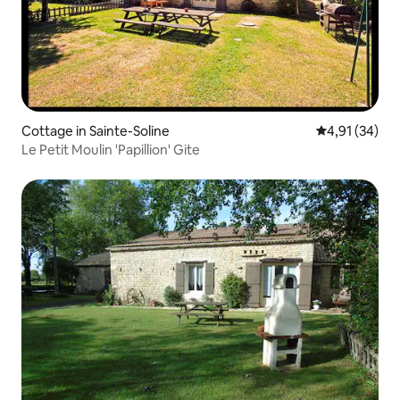
Cottage in Sainte-Soline
Durchschnitt
4,91 (34)
Le Petit Moulin 'Papillion' Gite