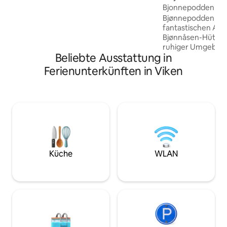
Bjonnepodden
ist Norwegens größtes
Vogelschutzgebiet, in dem über 500
Bjønnepodden befi
Arten nachgewiesen wurden; der
fantastischen Auss
Sonnenaufgang taucht das Delta in
Bjønnåsen-Hütte. 
Gold. Die originale WonderInn-Hütte.
ruhiger Umgebung 
Beliebte Ausstattung in
Platz für vier Personen, zwei
der Tür. Der Pod is
Schlafzimmer, Küche, Klimaanlage. Fühlt
Zugang zu den me
Ferienunterkünften in Viken
sich weiter als 25 Minuten an.
Annehmlichkeiten 
separaten Toilette
Außendusche mit 
Hinweis: Wenn der
Außendusche gesch
immer noch heiße
Eine kurze Fahrt i
und du gelangst 
und Steg in Røsvik
Küche
WLAN
Wandergebiete dir
eine aktive Tierwel