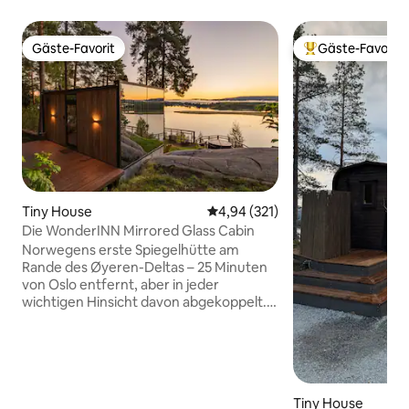
Gäste-Favorit
Gäste-Favorit
Gäste-Favorit
Beliebter Gäste-F
Tiny House
Durchschnittliche Bewertung: 4
4,94 (321)
Die WonderINN Mirrored Glass Cabin
Norwegens erste Spiegelhütte am
Rande des Øyeren-Deltas – 25 Minuten
von Oslo entfernt, aber in jeder
wichtigen Hinsicht davon abgekoppelt.
Spiegelglas reflektiert Himmel, Bäume,
Wasser, bis es verschwindet; raumhohe
Glasfronten im Inneren, privater
Whirlpool auf der Terrasse. Völlig privat –
keine gemeinsam genutzten
Tiny House
Einrichtungen, keine Nachbarn. Øyeren