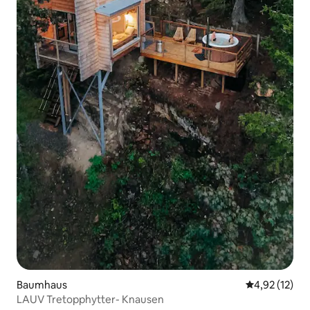
Baumhaus
Durchschnitt
4,92 (12)
LAUV Tretopphytter- Knausen