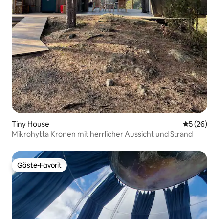
Tiny House
Durchschni
5 (26)
Mikrohytta Kronen mit herrlicher Aussicht und Strand
Gäste-Favorit
Gäste-Favorit