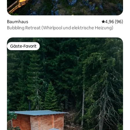
Baumhaus
Durchschnittl
4,96 (96)
Bubbling Retreat (Whirlpool und elektrische Heizung)
Gäste-Favorit
Gäste-Favorit