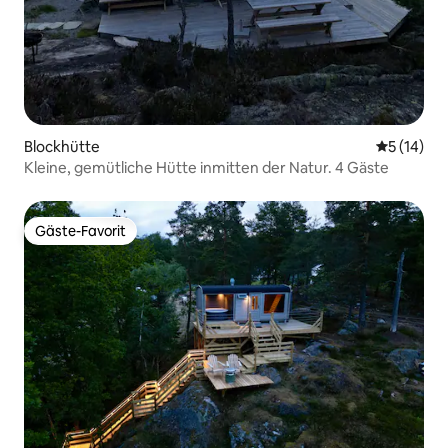
Blockhütte
Durchschn
5 (14)
Kleine, gemütliche Hütte inmitten der Natur. 4 Gäste
Gäste-Favorit
Gäste-Favorit