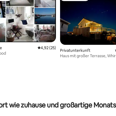
te
Durchschnittliche Bewertung: 4,92 von 5, 
4,92 (25)
Privatunterkunft
öbod
Haus mit großer Terrasse, Whir
in der Nähe des Meeres
ertung: 4,97 von 5, 32 Bewertungen
rt wie zuhause und großartige Monats