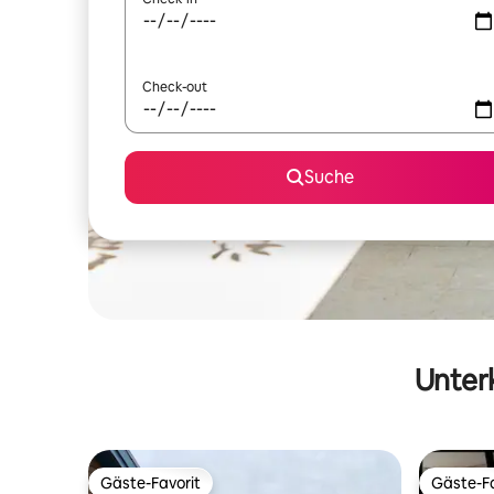
Check-out
Suche
Unterk
Gäste-Favorit
Gäste-Fa
Gäste-Favorit
Gäste-Fa