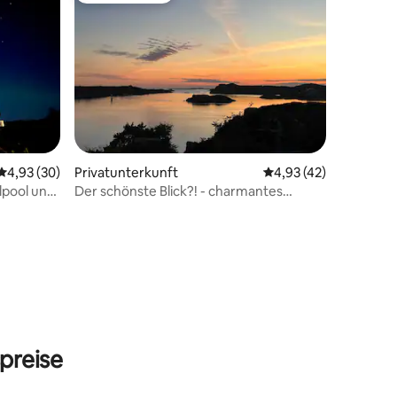
25 Bewertungen
Durchschnittliche Bewertung: 4,93 von 5, 30 Bewertungen
4,93 (30)
Privatunterkunft
Durchschnittliche Be
4,93 (42)
lpool und
Der schönste Blick?! - charmantes
Künstlerhaus!
preise