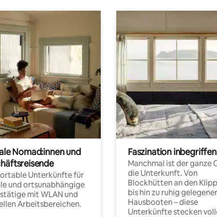
tale Nomad:innen und
Faszination inbegriffen
häftsreisende
Manchmal ist der ganze 
die Unterkunft. Von
rtable Unterkünfte für
Blockhütten an den Klip
ble und ortsunabhängige
bis hin zu ruhig gelegene
fstätige mit WLAN und
Hausbooten – diese
ellen Arbeitsbereichen.
Unterkünfte stecken voll