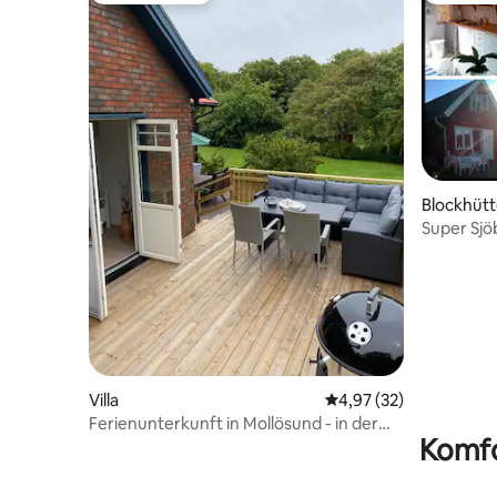
Blockhüt
Super Sj
Villa
Durchschnittliche Bew
4,97 (32)
Ferienunterkunft in Mollösund - in der
Komfo
Nähe von Strand und Natur