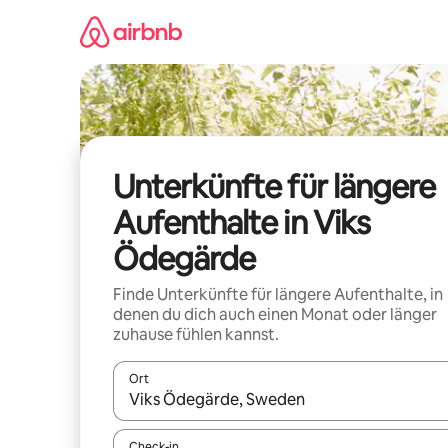
Zu
Inhalten
springen
Unterkünfte für längere
Aufenthalte in Viks
Ödegärde
Finde Unterkünfte für längere Aufenthalte, in
denen du dich auch einen Monat oder länger
zuhause fühlen kannst.
Ort
Wenn Ergebnisse verfügbar sind, navigiere mit d
Check-in