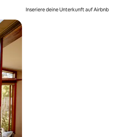
Inseriere deine Unterkunft auf Airbnb
h Berühren oder Wischgesten.