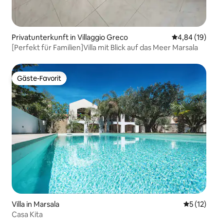
Privatunterkunft in Villaggio Greco
Durchschnitt
4,84 (19)
[Perfekt für Familien]Villa mit Blick auf das Meer Marsala
Gäste-Favorit
Gäste-Favorit
Villa in Marsala
Durchschn
5 (12)
Casa Kita