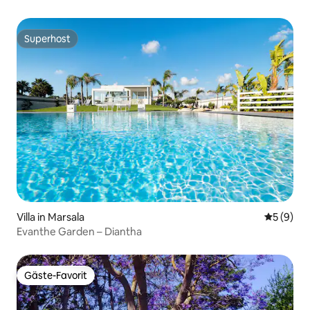
Superhost
Superhost
Villa in Marsala
Durchschn
5 (9)
Evanthe Garden – Diantha
Gäste-Favorit
Gäste-Favorit