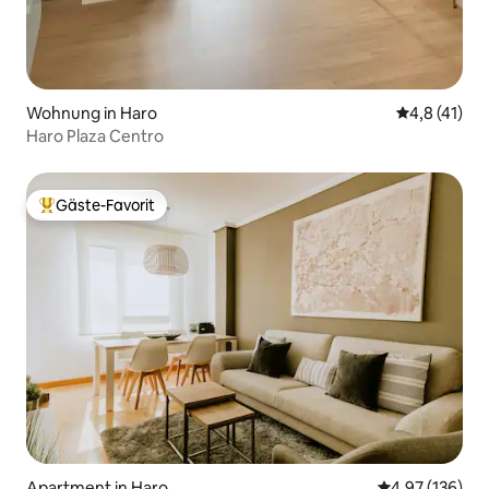
Wohnung in Haro
Durchschnit
4,8 (41)
Haro Plaza Centro
Gäste-Favorit
Beliebter Gäste-Favorit.
Apartment in Haro
Durchschnittl
4,97 (136)