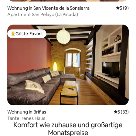
Wohnung in San Vicente de la Sonsierra
Durchschn
5 (9)
Apartment San Pelayo (La Picuda)
Gäste-Favorit
Beliebter Gäste-Favorit.
Wohnung in Briñas
Durchschn
5 (33)
Tante Irenes Haus
Komfort wie zuhause und großartige
Monatspreise