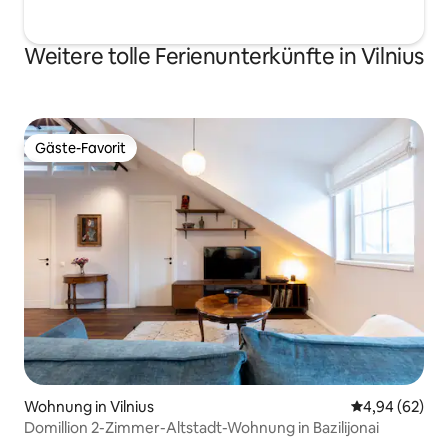
Weitere tolle Ferienunterkünfte in Vilnius
Gäste-Favorit
Gäste-Favorit
Wohnung in Vilnius
Durchschnittl
4,94 (62)
Domillion 2-Zimmer-Altstadt-Wohnung in Bazilijonai