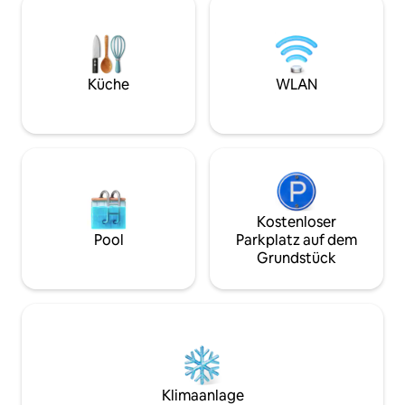
Vitrinenfenster, die dir den wertvollsten
Fernseher mit Net
Blick auf Vilnius bieten. Für eine
Doppelbett. Das Hotel liegt in einem 120
entspannende Erholung gibt es ein sehr
Jahre alten Denkm
gemütliches, eklektisches Schlafzimmer
Bushaltestellen vo
mit einem großen Doppel Bett. Die
und 10 Gehminut
Küche
WLAN
Wohnung ist auch mit einem großen
Bahnhof/Busbahnh
Breitbild-TV und einer Bibliothek
ausgestattet.
Kostenloser
Pool
Parkplatz auf dem
Grundstück
Klimaanlage