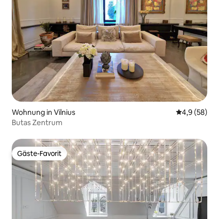
Wohnung in Vilnius
Durchschnitt
4,9 (58)
Butas Zentrum
Gäste-Favorit
Gäste-Favorit