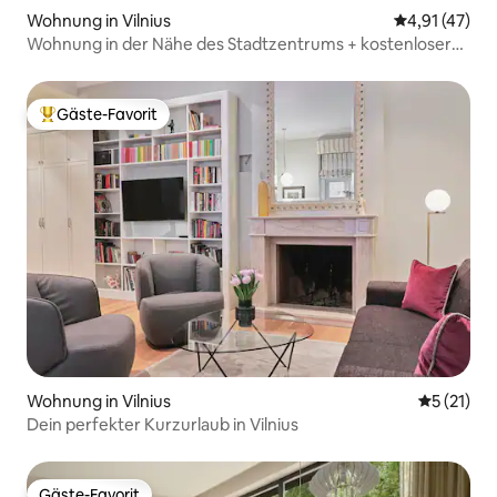
Wohnung in Vilnius
Durchschnitt
4,91 (47)
Wohnung in der Nähe des Stadtzentrums + kostenloser
Parkplatz
Gäste-Favorit
Beliebter Gäste-Favorit.
Wohnung in Vilnius
Durchschn
5 (21)
Dein perfekter Kurzurlaub in Vilnius
Gäste-Favorit