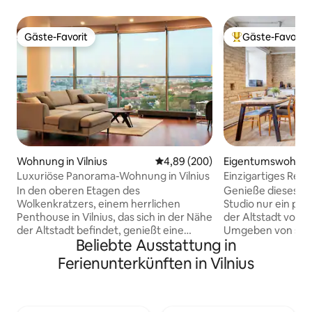
Gäste-Favorit
Gäste-Favorit
Gäste-Favorit
Beliebter Gäste-F
Wohnung in Vilnius
Durchschnittliche Bewertung: 4
4,89 (200)
Eigentumswohnung
s
Luxuriöse Panorama-Wohnung in Vilnius
Einzigartiges Reise
In den oberen Etagen des
Genieße dieses ein
Wolkenkratzers, einem herrlichen
Studio nur ein pa
Penthouse in Vilnius, das sich in der Nähe
der Altstadt von Vi
der Altstadt befindet, genießt eine
Umgeben von sch
Beliebte Ausstattung in
luxuriöse Business-Klasse-Wohnung
gemütlichen Bars,
einen Panoramablick über die
Lebensmittelmark
Ferienunterkünften in Vilnius
Geschichte von Vilnius. Das Apartment
einer tollen Aussic
liegt nur einen 10-minütigen
dieses 38 Quadrat
Spaziergang von der Altstadt entfernt.
über eine voll aus
Es gibt atemberaubende raumhohe
schnelles WLAN (5