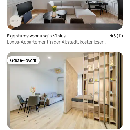
Eigentumswohnung in Vilnius
Durchschn
5 (11)
Luxus-Appartement in der Altstadt, kostenloser
reservierter Parkplatz
Gäste-Favorit
Gäste-Favorit