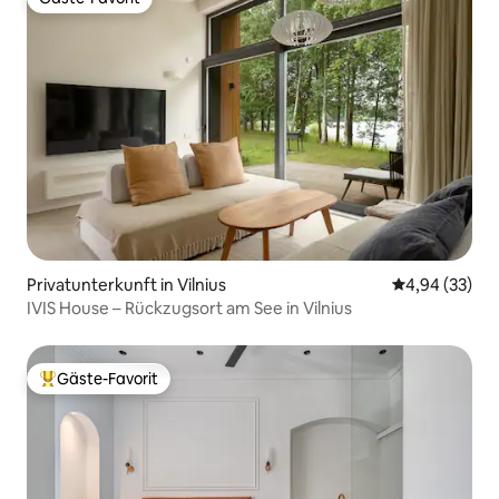
Gäste-Favorit
Privatunterkunft in Vilnius
Durchschnittl
4,94 (33)
IVIS House – Rückzugsort am See in Vilnius
Gäste-Favorit
Beliebter Gäste-Favorit.