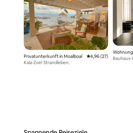
Wohnung 
Privatunterkunft in Moalboal
Durchschnittliche Bew
4,96 (27)
Bauhaus-
Kala Zoe! Strandleben.
eigenem 
Spannende Reiseziele