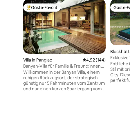
Gäste-Favorit
Gäste-Fa
Beliebter Gäste-Favorit.
Gäste-Fa
Blockhütt
Exklusive 
Villa in Panglao
Durchschnittliche Bewe
4,92 (144)
Blockhüt
Entfliehe 
Banyan-Villa für Familie & Freund:innen
Stil mit p
mit Starlink + Solarenergie
Willkommen in der Banyan Villa, einem
City. Dies
ruhigen Rückzugsort, der strategisch
perfekt f
günstig nur 5 Fahrminuten vom Zentrum
Freundesg
und nur einen kurzen Spaziergang vom
zu 7 Gäst
Danao Beach entfernt liegt, mit
Genieße 
Restaurants und Geschäften in der
Rückzugso
Nähe. Unsere Villa ist auf private
Karaoke (
Ausflüge für Paare oder
WLAN, ko
Zusammenkünfte mit Familie und
Getränke
Freunden zugeschnitten und verfügt
Erlebe ei
über einen privaten Pool, der von einem
wenige Mi