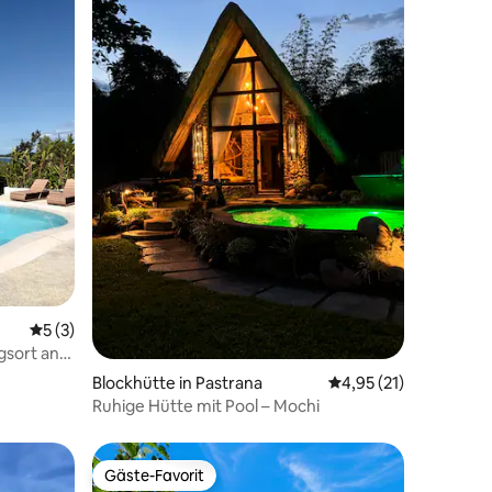
Durchschnittliche Bewertung: 5 von 5, 3 Bewertungen
5 (3)
gsort an
36 Bewertungen
Blockhütte in Pastrana
Durchschnittliche Be
4,95 (21)
Ruhige Hütte mit Pool – Mochi
Gäste-Favorit
Gäste-Favorit