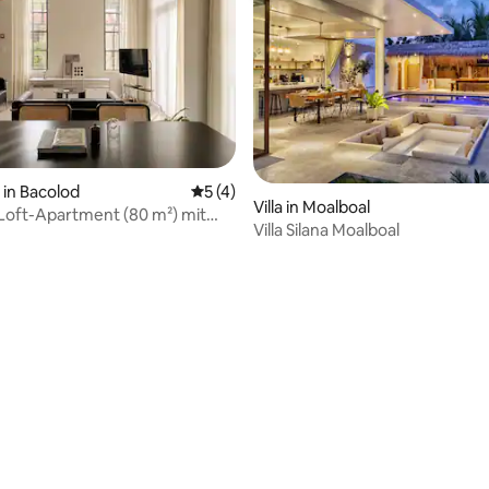
in Bacolod
Durchschnittliche Bewertung: 5 von 5,
5 (4)
ertung: 4,96 von 5, 27 Bewertungen
Villa in Moalboal
Loft-Apartment (80 m²) mit
Villa Silana Moalboal
Garten