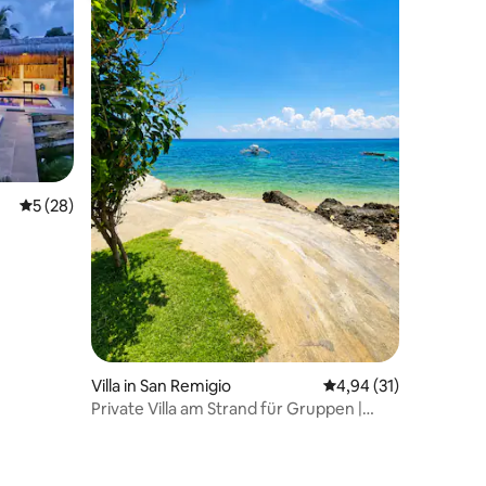
 4 Bewertungen
Durchschnittliche Bewertung: 5 von 5, 28 Bewertungen
5 (28)
Villa in San Remigio
Durchschnittliche Be
4,94 (31)
Private Villa am Strand für Gruppen |
Casa Punta