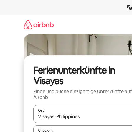
Zu
Inhalten
springen
Ferienunterkünfte in
Visayas
Finde und buche einzigartige Unterkünfte auf
Airbnb
Ort
Wenn Ergebnisse verfügbar sind, navigiere mit d
Check-in