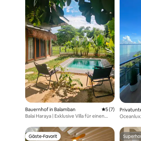
Bauernhof in Balamban
Durchschnittliche
5 (7)
Privatunt
Balai Haraya | Exklusive Villa für einen
Oceanlux
Aufenthalt auf dem Bauernhof
Gäste-Favorit
Superho
Gäste-Favorit
Superho