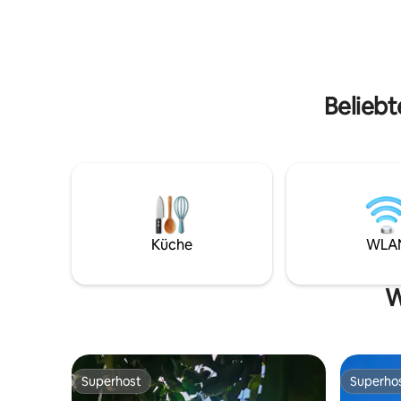
alten Banyanbaum beschattet wird,
# Karaoke
einen offenen Wohnbereich, eine voll
# 150-Mbi
ausgestattete Küche und die neuesten
Plus # Ma
modernen Annehmlichkeiten. Umgeben
campen # 
von seltenen Pflanzen schafft es die
verboten
perfekte Mischung aus Komfort und
Beliebt
natürlicher Gelassenheit.
Küche
WLA
W
Superhost
Superho
Superhost
Superho