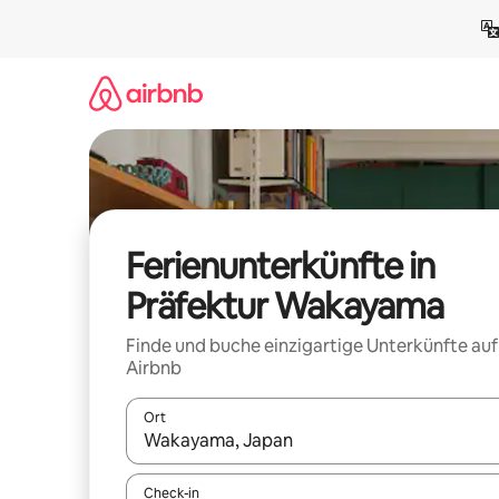
Zu
Inhalten
springen
Ferienunterkünfte in
Präfektur Wakayama
Finde und buche einzigartige Unterkünfte auf
Airbnb
Ort
Wenn Ergebnisse verfügbar sind, navigiere mit d
Check-in