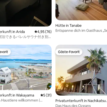
1776-3, Nakabeji-cho, Tanabe-s
ehen. Meine Eltern,
Wakayama Prefecture 646-140
d Shuko Tanai (Japaner) wohnen
 Gasthaus, also bitte zögern
 uns zu kontaktieren, wenn Sie
auchen.
Hütte in Tanabe
Entspanne dich im Gasthaus „Sei
erkunft in Arida
Durchschnittliche Bewertung: 4,95 von 5, 
4,95 (76)
Nähe des Kumano Kodo, begre
宿泊できるバレルサウナ付き別
eine Gruppe pro Tag.In der Nä
 Sauna Haus 570
befindet sich eine heiße
Quelle.Kostenlose Abholung u
vorit
Gäste-Favorit
Rückfahrt in Hongu-cho zum
vorit
Gäste-Favorit
Hauptschrein.
ertung: 4,94 von 5, 63 Bewertungen
erkunft in Wakayama
Durchschnittliche Bewertung: 5 von 5, 
5 (31)
& Haustiere willkommen |
Privatunterkunft in Nachikatsu
Wakaura / 90 Minuten von
ra
Das Haus des Ozeans