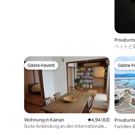
Tomogashima | Parkplatz, WLAN |
Koyasan führen.Bitte kontaktiere uns,
am Morgen ausg
maximal 5 Personen
wenn du während deines Aufenthalts
Kiichi un
etwas anderes benötigst.
neben dem
Sie nicht,
etwas br
Privatunt
ペットと
荘 Hund &
Gäste-Favorit
Gäste-Fa
Gäste-Favorit
Gäste-Fa
Wohnung in Kainan
Durchschnittliche Bew
4,94 (63)
Privatunt
Gute Anbindung an den internationalen
Familien 
Flughafen Kansai, Shirahama und
LA.FUKU 