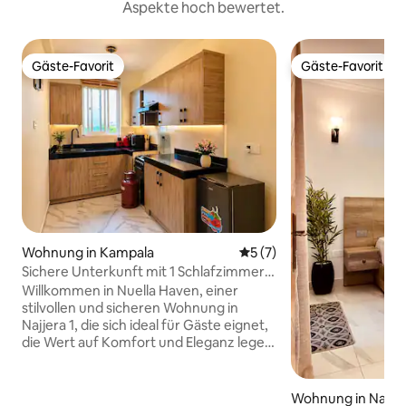
Aspekte hoch bewertet.
Gäste-Favorit
Gäste-Favorit
Gäste-Favorit
Gäste-Favorit
Wohnung in Kampala
Durchschnittliche Bewertu
5 (7)
Sichere Unterkunft mit 1 Schlafzimmer
in Kampala/Pool/Fitnessraum/Sauna &
Willkommen in Nuella Haven, einer
Abholservice vom Flughafen
stilvollen und sicheren Wohnung in
Najjera 1, die sich ideal für Gäste eignet,
die Wert auf Komfort und Eleganz legen.
Genieße erstklassige
Gemeinschaftseinrichtungen wie einen
Swimmingpool, eine Sauna, ein
Wohnung in Najje