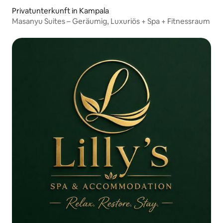
Privatunterkunft in Kampala
Masanyu Suites – Geräumig, Luxuriös + Spa + Fitnessraum