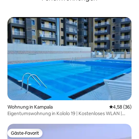
Wohnung in Kampala
Durchschnittl
4,58 (36)
Eigentumswohnung in Kololo 19 | Kostenloses WLAN |
Pool | Parkplatz
Gäste-Favorit
Gäste-Favorit