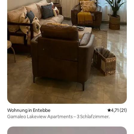
Wohnung in Entebbe
Durchschnitt
4,71 (21)
Gamaleo Lakeview Apartments – 3 Schlafzimmer.