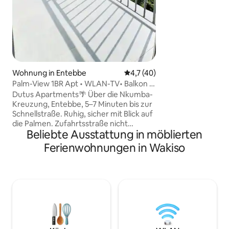
Ruhe suchen. Ausgestattet mit einem
zuverlässigen Sol
System, CCTV-Kam
Sicherheit gewähr
engagierten Siche
haben deine Siche
für uns oberste Priorität. Bet
gemütlichen Raum,
Wohnung in Entebbe
Durchschnittliche Bewertung:
4,7 (40)
modernen Note ge
Palm-View 1BR Apt • WLAN-TV• Balkon •
und Komfort ausst
Nr Flughafen
Dutus Apartments🌴 Über die Nkumba-
Kreuzung, Entebbe, 5–7 Minuten bis zur
Schnellstraße. Ruhig, sicher mit Blick auf
die Palmen. Zufahrtsstraße nicht
Beliebte Ausstattung in möblierten
asphaltiert Einkaufszentren, Strände,
Zoo in der Nähe, Flughafen 25–
Ferienwohnungen in Wakiso
30 Minuten entfernt Private Apartments
(kein Hotel) ✅ KOSTENLOSES WLAN,
Strom rund um die Uhr, Warmwasser,
Parkplatz, Zimmerreinigung (auf
Anfrage) 🍳 Gas nicht inbegriffen (damit
die Preise erschwinglich bleiben) 📍
Überprüfe den Standort und die
Annehmlichkeiten vor der Buchung Der