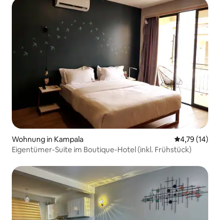
Wohnung in Kampala
Durchschnitt
4,79 (14)
Eigentümer-Suite im Boutique-Hotel (inkl. Frühstück)