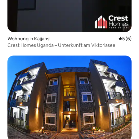
Wohnung in Kajjansi
Durchschn
5 (6)
Crest Homes Uganda – Unterkunft am Viktoriasee