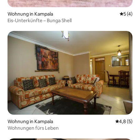
Wohnung in Kampala
Durchsch
5 (4)
Eis-Unterkünfte – Bunga Shell
Wohnung in Kampala
Durchschni
4,8 (5)
Wohnungen fürs Leben