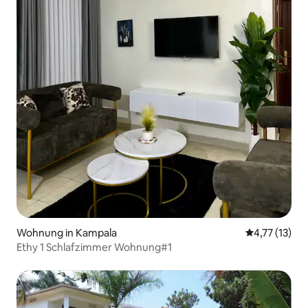
Wohnung in Kampala
Durchschnitt
4,77 (13)
Ethy 1 Schlafzimmer Wohnung#1