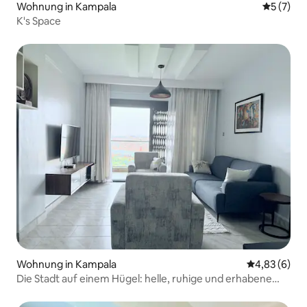
Wohnung in Kampala
Durchsch
5 (7)
K's Space
Wohnung in Kampala
Durchschnitt
4,83 (6)
Die Stadt auf einem Hügel: helle, ruhige und erhabene
Aussicht