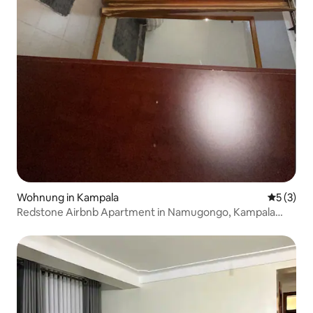
Wohnung in Kampala
Durchsch
5 (3)
Redstone Airbnb Apartment in Namugongo, Kampala
Mukono