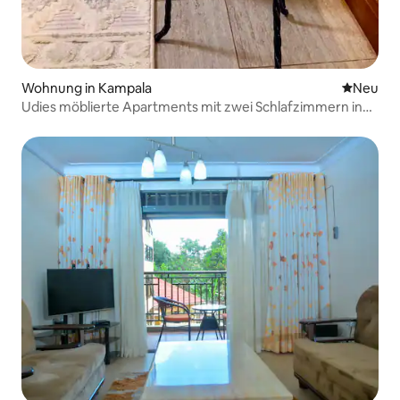
Wohnung in Kampala
Neue Unt
Neu
Udies möblierte Apartments mit zwei Schlafzimmern in
Kyebando