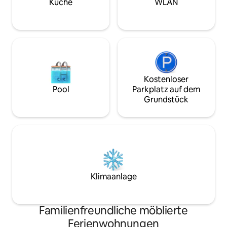
Gästemanager kümmert sich um die
Küche
WLAN
Ankünfte, stellt Kontaktinformationen
zur Verfügung Check-in 14:00 Uhr •
Check-out 9:00 Uhr • Rauchen in den
Innenräumen verboten • Schäden
werden in Rechnung gestellt
Kostenloser
Pool
Parkplatz auf dem
Grundstück
Klimaanlage
Familienfreundliche möblierte
Ferienwohnungen