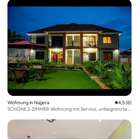
Wohnung in Najjera
Durchschni
4,5 (6)
SCHÖNE 2-ZIMMER-Wohnung mit Service, unbegrenztes
Internet D4