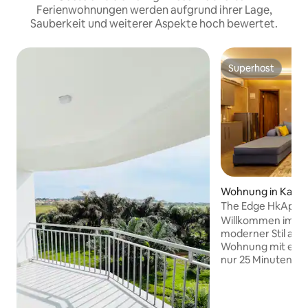
Ferienwohnungen werden aufgrund ihrer Lage,
Sauberkeit und weiterer Aspekte hoch bewertet.
Superhost
Superhost
Wohnung in Kamp
The Edge HkApt
Willkommen im „T
moderner Stil auf 
Wohnung mit eine
nur 25 Minuten v
Stadtzentrum entf
perfekten Rückzug
die eine Mischung