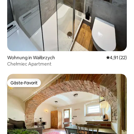
Wohnung in Wałbrzych
Durchschnitt
4,91 (22)
Chełmiec Apartment
Gäste-Favorit
Gäste-Favorit