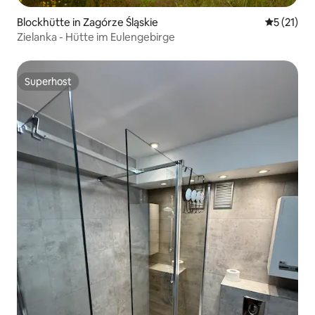
Blockhütte in Zagórze Śląskie
Durchschn
5 (21)
Zielanka - Hütte im Eulengebirge
Superhost
Superhost