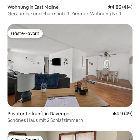
Wohnung in East Moline
Durchschnittli
4,86 (414)
Geräumige und charmante 1-Zimmer-Wohnung Nr. 1
Gäste-Favorit
Gäste-Favorit
Privatunterkunft in Davenport
Durchschnit
4,9 (49)
Schönes Haus mit 2 Schlafzimmern
Gäste-Favorit