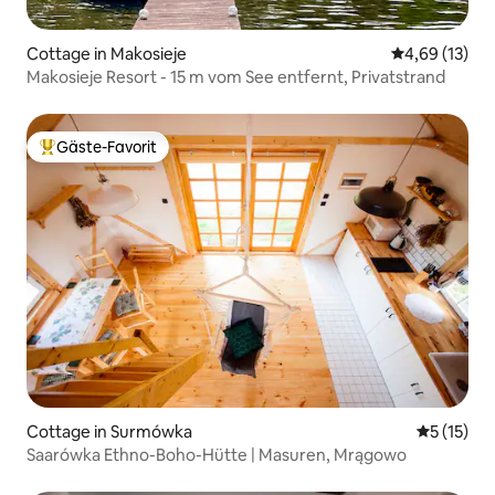
Cottage in Makosieje
Durchschnitt
4,69 (13)
Makosieje Resort - 15 m vom See entfernt, Privatstrand
Gäste-Favorit
Beliebter Gäste-Favorit.
Cottage in Surmówka
Durchschn
5 (15)
Saarówka Ethno-Boho-Hütte | Masuren, Mrągowo