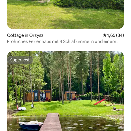
Cottage in Orzysz
Durchschnittl
4,65 (34)
Fröhliches Ferienhaus mit 4 Schlafzimmern und einem
Innenkamin
Superhost
Superhost