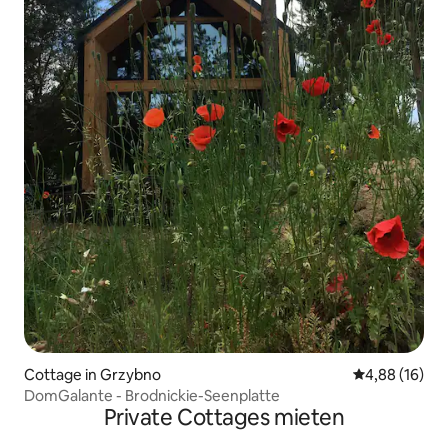
Cottage in Grzybno
Durchschnitt
4,88 (16)
DomGalante - Brodnickie-Seenplatte
Private Cottages mieten