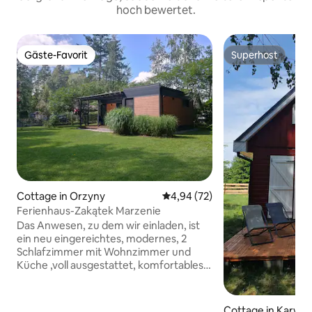
hoch bewertet.
Gäste-Favorit
Superhost
Gäste-Favorit
Superhost
Cottage in Orzyny
Durchschnittliche Bewertung: 
4,94 (72)
Ferienhaus-Zakątek Marzenie
Das Anwesen, zu dem wir einladen, ist
ein neu eingereichtes, modernes, 2
Schlafzimmer mit Wohnzimmer und
Küche ,voll ausgestattet, komfortables
Haus, das sich auf einem
eigenständigen, großen , wunderschön
organisierten Grundstück befindet. Es
Cottage in Karwik