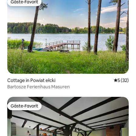
Gäste-Favorit
Gäste-Favorit
Cottage in Powiat ełcki
Durchschn
5 (32)
Bartosze Ferienhaus Masuren
Gäste-Favorit
Gäste-Favorit