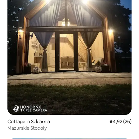
Cottage in Szklarnia
Durchschnittl
4,92 (26)
Mazurskie Stodoły