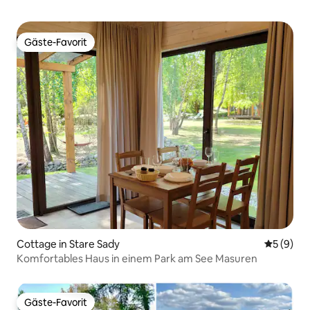
Gäste-Favorit
Gäste-Favorit
Cottage in Stare Sady
Durchschn
5 (9)
Komfortables Haus in einem Park am See Masuren
Gäste-Favorit
Gäste-Favorit