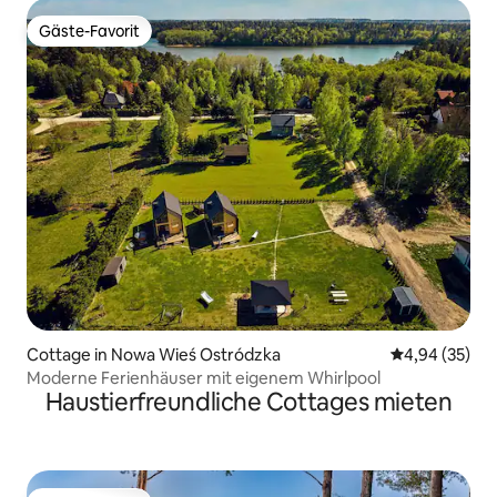
Gäste-Favorit
Gäste-Favorit
Cottage in Nowa Wieś Ostródzka
Durchschnittl
4,94 (35)
Moderne Ferienhäuser mit eigenem Whirlpool
Haustierfreundliche Cottages mieten