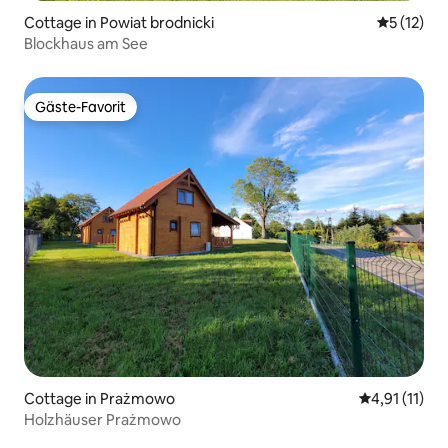
Cottage in Powiat brodnicki
Durchschn
5 (12)
Blockhaus am See
Gäste-Favorit
Gäste-Favorit
Cottage in Prażmowo
Durchschnitt
4,91 (11)
Holzhäuser Prażmowo