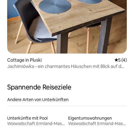
Cottage in Pluski
Durchsch
5 (4)
Jachimiówka - ein charmantes Häuschen mit Blick auf den
See
Spannende Reiseziele
Andere Arten von Unterkünften
Unterkünfte mit Pool
Eigentumswohnungen
Woiwodschaft Ermland-Masuren
Woiwodschaft Ermland-Masuren