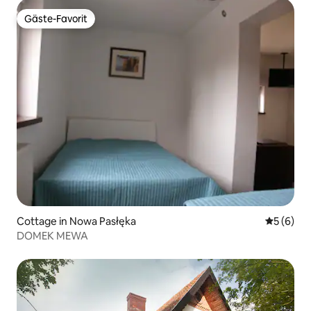
Gäste-Favorit
Gäste-Favorit
Cottage in Nowa Pasłęka
Durchschn
5 (6)
DOMEK MEWA