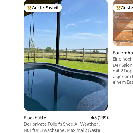
Gäste-Favorit
Gäste
Beliebter Gäste-Favorit.
Beliebte
Bauernho
Eine hoch
Melkstan
Der Salon
mit 2 Dop
eigenem B
einem Es
verfügt ü
Sitzgeleg
über eine
Kühlschra
Geschirrs
Backofen
Blockhütte
Durchschnittliche B
5 (239)
Wäschetr
Der private Fuller's Shed All Weather
The Parlo
Whirlpool
Nur für Erwachsene. Maximal 2 Gäste.
dem Flug