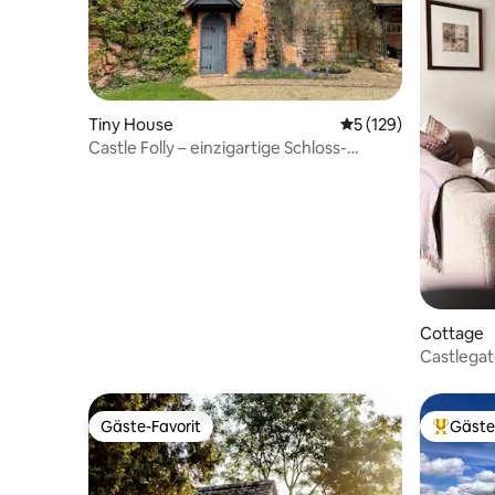
Tiny House
Durchschnittliche B
5 (129)
Castle Folly – einzigartige Schloss-
Entdeckung für zwei
Cottage
Castlegat
Gäste-Favorit
Gäste
Gäste-Favorit
Beliebte