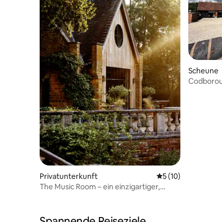
Scheune
Codborou
Privatunterkunft
Durchschnittliche 
5 (10)
The Music Room – ein einzigartiger,
luxuriöser Rückzugsort
Spannende Reiseziele