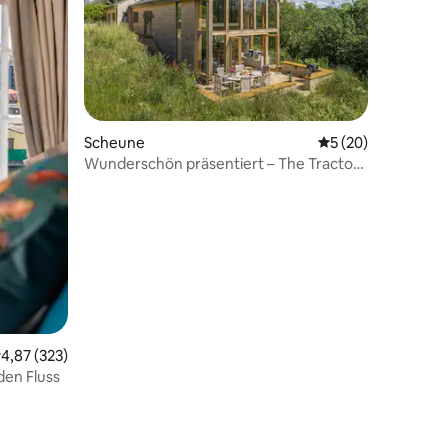
78 Bewertungen
Scheune
Durchschnittliche
5 (20)
Wunderschön präsentiert – The Tractor
Shed
urchschnittliche Bewertung: 4,87 von 5, 323 Bewertungen
4,87 (323)
den Fluss