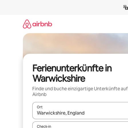
Zu
Inhalten
springen
Ferienunterkünfte in
Warwickshire
Finde und buche einzigartige Unterkünfte auf
Airbnb
Ort
Wenn Ergebnisse verfügbar sind, navigiere mit d
Check-in