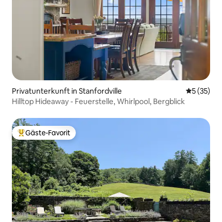
Privatunterkunft in Stanfordville
Durchschn
5 (35)
Hilltop Hideaway - Feuerstelle, Whirlpool, Bergblick
Gäste-Favorit
Beliebter Gäste-Favorit.