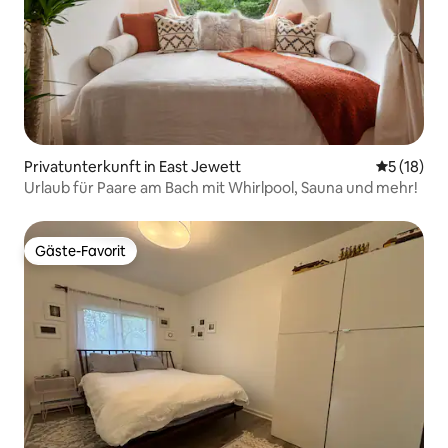
Privatunterkunft in East Jewett
Durchschn
5 (18)
Urlaub für Paare am Bach mit Whirlpool, Sauna und mehr!
Gäste-Favorit
Gäste-Favorit