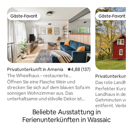
Gäste-Favorit
Gäste-Favorit
Gäste-Favorit
Gäste-Favorit
Privatunterkunft in Amenia
Durchschnittliche Bewertung: 4
4,88 (137)
The Wheelhaus – restaurierte
Privatunterkunft 
Unterkunft im Hamlet of Amenia
Öffnen Sie eine Flasche Wein und
Das rote Landhau
strecken Sie sich auf dem blauen Sofa im
Perfekter Kurzurl
sonnigen Wohnzimmer aus. Das
Landhaus in der N
unterhaltsame und stilvolle Dekor ist
Gehminuten vom 
eine moderne Interpretation der
entfernt. Verbrin
landwirtschaftlichen Wurzeln der
Beliebte Ausstattung in
Aufenthalt und be
Gegend, mit Holzböden und
vorbeizieht, gehe 
Ferienunterkünften in Wassaic
freiliegenden Backsteinakzenten im
dem Fahrrad (bere
Loft-Schlafzimmer. Zwei Laptop-
mitbringen) auf d
freundliche Arbeitsplätze und High-