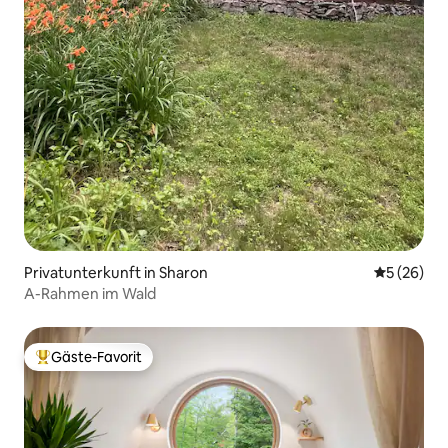
Privatunterkunft in Sharon
Durchschni
5 (26)
A-Rahmen im Wald
Gäste-Favorit
Beliebter Gäste-Favorit.