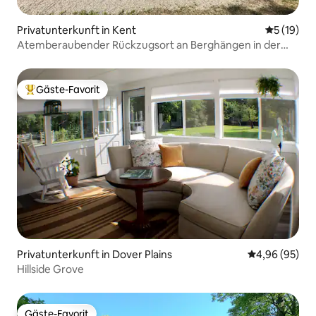
Privatunterkunft in Kent
Durchschn
5 (19)
Atemberaubender Rückzugsort an Berghängen in der
Nähe von Kent
Gäste-Favorit
Beliebter Gäste-Favorit.
Privatunterkunft in Dover Plains
Durchschnittl
4,96 (95)
Hillside Grove
Gäste-Favorit