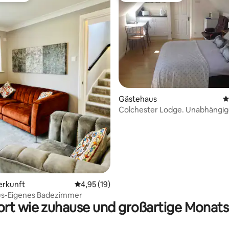
Gästehaus
D
Colchester Lodge. Unabhängig
Nebengebäude mit Parkplatz
rtung: 4,85 von 5, 156 Bewertungen
erkunft
Durchschnittliche Bewertung: 4,95 von 5, 
4,95 (19)
us-Eigenes Badezimmer
rt wie zuhause und großartige Monats