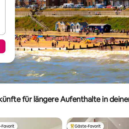
ünfte für längere Aufenthalte in dein
-Favorit
Gäste-Favorit
r Gäste-Favorit.
Beliebter Gäste-Favorit.