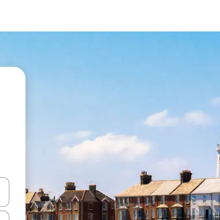
en Pfeiltasten nach oben und unten oder erkunde die Ergebnisse durc