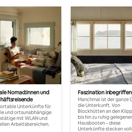
tale Nomad:innen und
Faszination inbegriffen
häftsreisende
Manchmal ist der ganze 
die Unterkunft. Von
rtable Unterkünfte für
Blockhütten an den Klip
ble und ortsunabhängige
bis hin zu ruhig gelegene
fstätige mit WLAN und
Hausbooten – diese
ellen Arbeitsbereichen.
Unterkünfte stecken voll