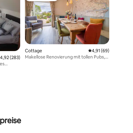
Cottage
Durchschnittliche Be
4,91 (69)
Makellose Renovierung mit tollen Pubs,
urchschnittliche Bewertung: 4,92 von 5, 283 Bewertungen
4,92 (283)
Aussicht und Spaziergängen - Box Valley
es
Cottage
19 Bewertungen
preise