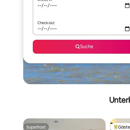
Check-out
Suche
Unterk
Superhost
Gäste
Superhost
Beliebte