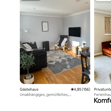
Gästehaus
Durchschnittliche Bewe
4,85 (156)
Privatunt
Unabhängiges, gemütliches,
Ferienha
Komfo
freistehendes Nebengebäude