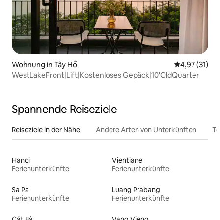
Wohnung in Tây Hồ
Durchschnitt
4,97 (31)
WestLakeFront|Lift|Kostenloses Gepäck|10'OldQuarter
Spannende Reiseziele
Reiseziele in der Nähe
Andere Arten von Unterkünften
To
Hanoi
Vientiane
Ferienunterkünfte
Ferienunterkünfte
Sa Pa
Luang Prabang
Ferienunterkünfte
Ferienunterkünfte
Cát Bà
Vang Vieng