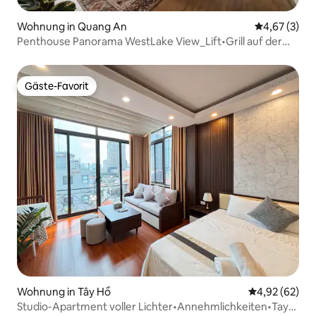
Wohnung in Quang An
Durchschnit
4,67 (3)
Penthouse Panorama WestLake View_Lift•Grill auf der
Dachterrasse
Gäste-Favorit
Gäste-Favorit
Wohnung in Tây Hồ
Durchschnittl
4,92 (62)
Studio-Apartment voller Lichter•Annehmlichkeiten•Tay