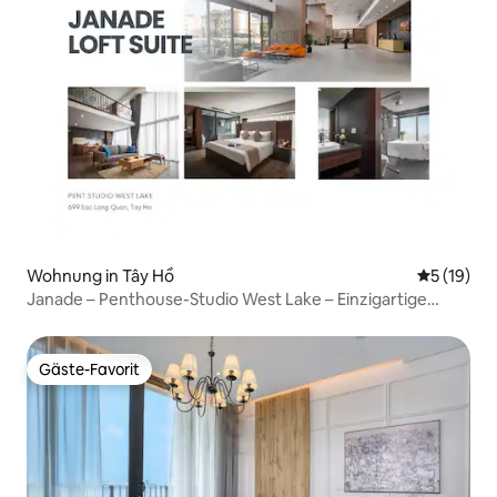
Wohnung in Tây Hồ
Durchschn
5 (19)
Janade – Penthouse-Studio West Lake – Einzigartige
Maisonette-Wohnung
Gäste-Favorit
Gäste-Favorit