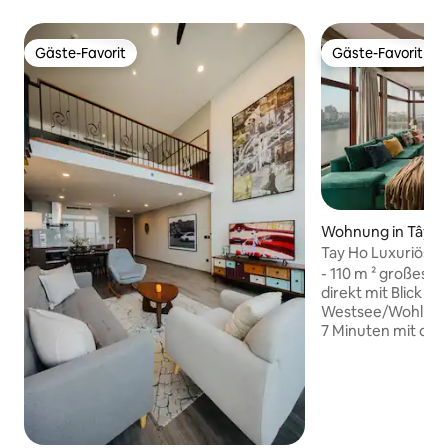
Gäste-Favorit
Gäste-Favorit
Gäste-Favorit
Gäste-Favorit
Wohnung in Tây H
Tay Ho Luxuriöses
Penthouse
- 110 m ² großes 
direkt mit Blick au
Westsee/Wohlhabe
7 Minuten mit dem
Stadtzentrum - Pe
um die Uhr verfüg
Reinigungen pro W
Badewanne und Sa
Aufzug - Geräumig
und Erholungsbere