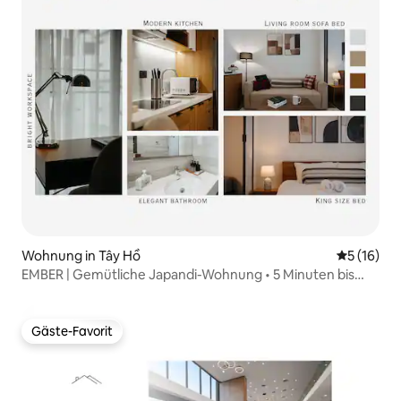
Wohnung in Tây Hồ
Durchschn
5 (16)
EMBER | Gemütliche Japandi-Wohnung • 5 Minuten bis
West Lake
Gäste-Favorit
Gäste-Favorit