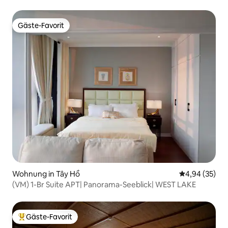
Ho
Gäste-Favorit
Gäste-Favorit
Wohnung in Tây Hồ
Durchschnittl
4,94 (35)
(VM) 1-Br Suite APT| Panorama-Seeblick| WEST LAKE
Gäste-Favorit
Beliebter Gäste-Favorit.