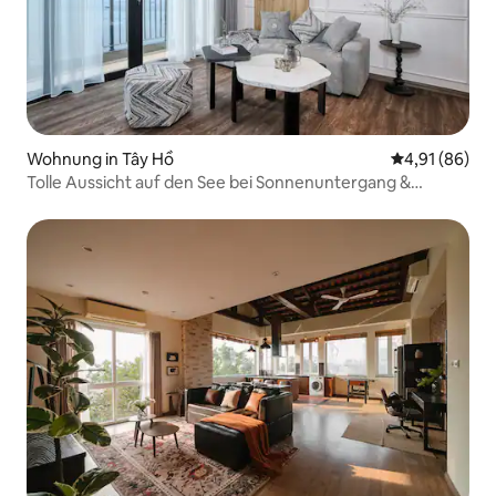
Wohnung in Tây Hồ
Durchschnitt
4,91 (86)
Tolle Aussicht auf den See bei Sonnenuntergang &
Badewanne – brandneue Wohnung