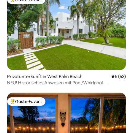
Beliebter Gäste-Favorit.
Privatunterkunft in West Palm Beach
Durchschn
5 (53)
NEU! Historisches Anwesen mit Pool/Whirlpool-
Gästehaus Schlafplätze 16
Gäste-Favorit
Beliebter Gäste-Favorit.