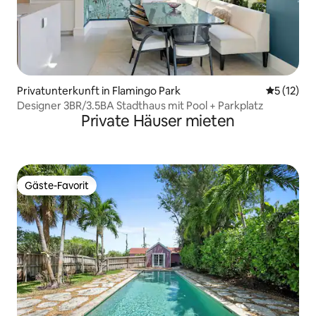
Privatunterkunft in Flamingo Park
Durchschn
5 (12)
Designer 3BR/3.5BA Stadthaus mit Pool + Parkplatz
Private Häuser mieten
Gäste-Favorit
Gäste-Favorit