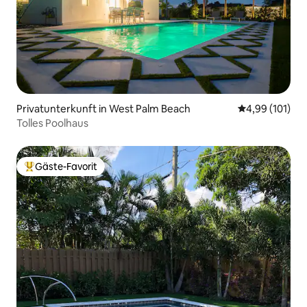
Privatunterkunft in West Palm Beach
Durchschnittl
4,99 (101)
Tolles Poolhaus
Gäste-Favorit
Beliebter Gäste-Favorit.