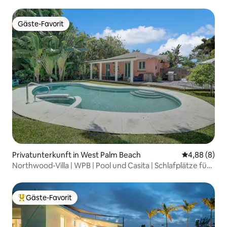
Gäste-Favorit
Gäste-Favorit
Privatunterkunft in West Palm Beach
Durchschnitt
4,88 (8)
Northwood-Villa | WPB | Pool und Casita | Schlafplätze für
6
Gäste-Favorit
Beliebter Gäste-Favorit.