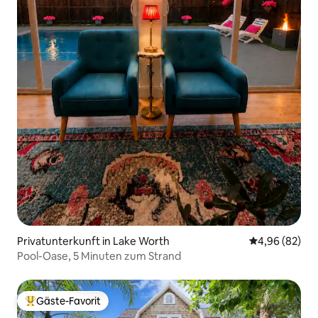
Privatunterkunft in Lake Worth
Durchschnittl
4,96 (82)
Pool-Oase, 5 Minuten zum Strand
Gäste-Favorit
Beliebter Gäste-Favorit.