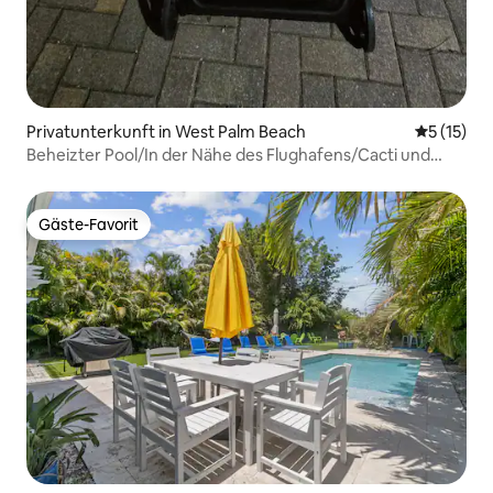
Privatunterkunft in West Palm Beach
Durchschn
5 (15)
Beheizter Pool/In der Nähe des Flughafens/Cacti und
RapidWater Park
Gäste-Favorit
Gäste-Favorit