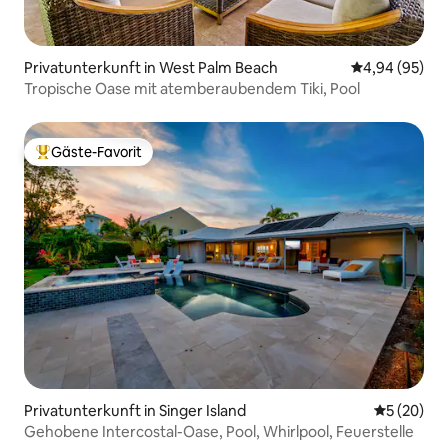
Privatunterkunft in West Palm Beach
Durchschnittl
4,94 (95)
Tropische Oase mit atemberaubendem Tiki, Pool
Gäste-Favorit
Beliebter Gäste-Favorit.
Privatunterkunft in Singer Island
Durchschni
5 (20)
Gehobene Intercostal-Oase, Pool, Whirlpool, Feuerstelle