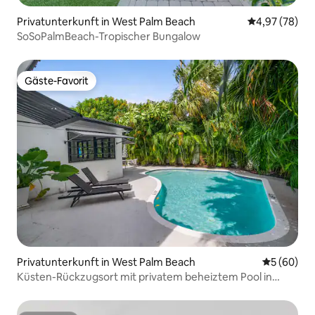
Privatunterkunft in West Palm Beach
Durchschnittl
4,97 (78)
SoSoPalmBeach-Tropischer Bungalow
Gäste-Favorit
Gäste-Favorit
Privatunterkunft in West Palm Beach
Durchschni
5 (60)
Küsten-Rückzugsort mit privatem beheiztem Pool in
Strandnähe