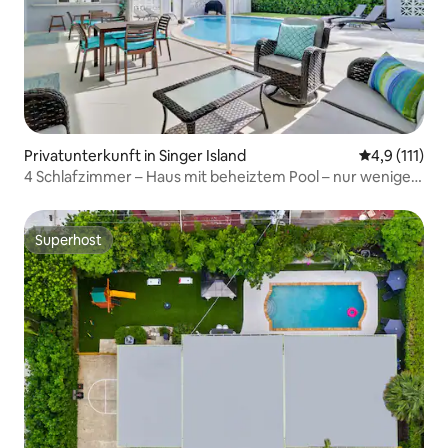
Privatunterkunft in Singer Island
Durchschnitt
4,9 (111)
4 Schlafzimmer – Haus mit beheiztem Pool – nur wenige
Gehminuten vom Strand entfernt!
Superhost
Superhost