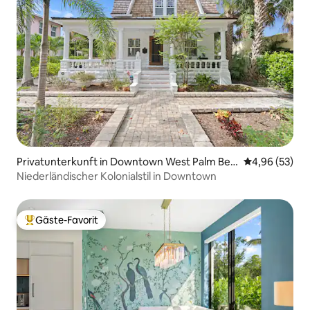
Privatunterkunft in Downtown West Palm Bea
Durchschnittl
4,96 (53)
ch
Niederländischer Kolonialstil in Downtown
Gäste-Favorit
Beliebter Gäste-Favorit.