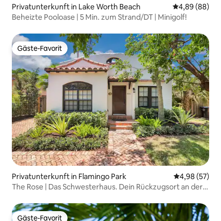
Privatunterkunft in Lake Worth Beach
Durchschnittl
4,89 (88)
Beheizte Pooloase | 5 Min. zum Strand/DT | Minigolf!
Gäste-Favorit
Gäste-Favorit
Privatunterkunft in Flamingo Park
Durchschnittl
4,98 (57)
The Rose | Das Schwesterhaus. Dein Rückzugsort an der
Küste!
Gäste-Favorit