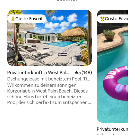
Gäste-Favorit
Gäste-Favorit
Beliebter Gäste-Favorit.
Beliebter Gäste-F
Privatunterkunft in West Palm
Durchschnittliche Bewertung
5 (148)
Beach
Dschungeloase mit beheiztem Pool, Tiki-
Hütte & Whirlpool
Willkommen zu deinem sonnigen
Kurzurlaub in West Palm Beach. Dieses
schöne Haus bietet einen beheizten
Pool, der sich perfekt zum Entspannen
nach einem Tag der Erkundung der
Stadt oder des nahe gelegenen
Strandes eignet. Günstig gelegen, ist es
nur wenige Minuten vom Flughafen PBI
Privatunterkunft 
und der Innenstadt von West Palm und
rth