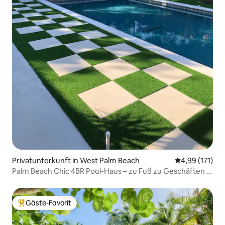
Privatunterkunft in West Palm Beach
Durchschnittl
4,99 (171)
Palm Beach Chic 4BR Pool-Haus – zu Fuß zu Geschäften +
Restaurants
Gäste-Favorit
Beliebter Gäste-Favorit.