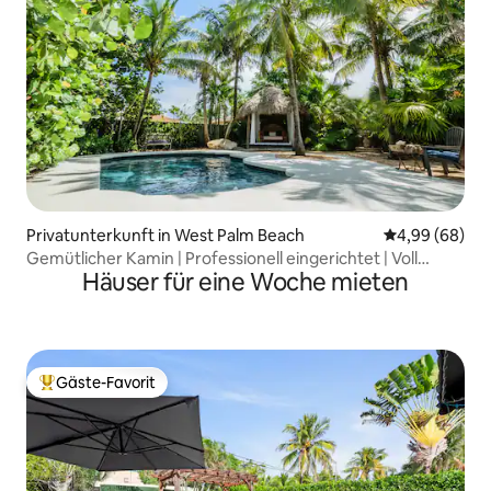
Privatunterkunft in West Palm Beach
Durchschnittl
4,99 (68)
Gemütlicher Kamin | Professionell eingerichtet | Voll
Häuser für eine Woche mieten
ausgestattet
Gäste-Favorit
Beliebter Gäste-Favorit.