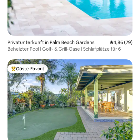
Privatunterkunft in Palm Beach Gardens
Durchschnittl
4,86 (79)
Beheizter Pool | Golf- & Grill-Oase | Schlafplätze für 6
Gäste-Favorit
Beliebter Gäste-Favorit.