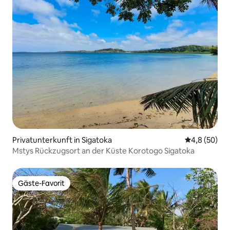
Privatunterkunft in Sigatoka
Durchschnitt
4,8 (50)
Mstys Rückzugsort an der Küste Korotogo Sigatoka
Gäste-Favorit
Gäste-Favorit