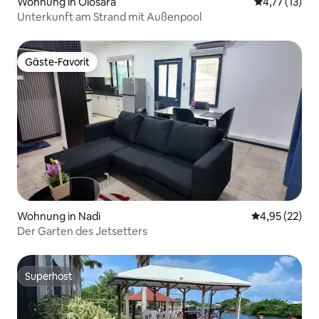
Wohnung in Olosara
Durchschnitt
4,77 (13)
Unterkunft am Strand mit Außenpool
Gäste-Favorit
Gäste-Favorit
Wohnung in Nadi
Durchschnitt
4,95 (22)
Der Garten des Jetsetters
Superhost
Superhost