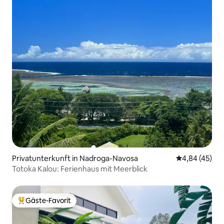
Privatunterkunft in Nadroga-Navosa
Durchschnittl
4,84 (45)
Totoka Kalou: Ferienhaus mit Meerblick
Gäste-Favorit
Beliebter Gäste-Favorit.