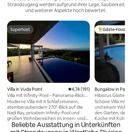
Strandzugang werden aufgrund ihrer Lage, Sauberkeit
und weiterer Aspekte hoch bewertet.
Superhost
Gäste-Favorit
Superhost
Beliebter Gäste-F
Villa in Vuda Point
Durchschnittliche Bewertung: 
4,74 (191)
Bungalow in Pacif
Villa mit Infinity-Pool – Panorama-Blick
Hibiscus Gästevill
auf den Ozean
Moderne Villa mit 4 Schlafzimmern,
Schöne Villa mit 
atemberaubendem 270°-Blick auf die
und einem Wohnzi
Nadi Bay, privatem Infinity-Pool und
den Garten, den G
großen Wohnbereichen im Innen- und
Küche mit Kühlsch
Beliebte Ausstattung in Unterkünften
Außenbereich, perfekt zum
Propanherd, Mikro
Entspannen/Unterhalten. Nur 5–10
Toaster und Kaff