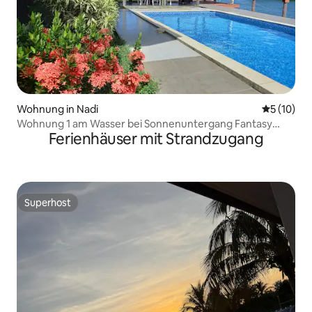
Wohnung in Nadi
Durchschn
5 (10)
Wohnung 1 am Wasser bei Sonnenuntergang Fantasy
Ferienhäuser mit Strandzugang
Nadi-Garten/Erdgeschoss
Superhost
Superhost