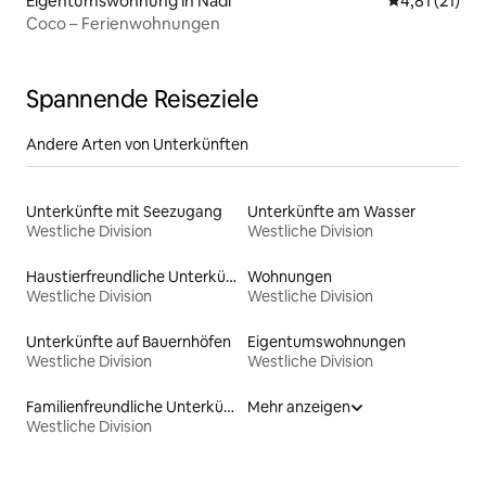
Eigentumswohnung in Nadi
Durchschnitt
4,81 (21)
Coco – Ferienwohnungen
Spannende Reiseziele
Andere Arten von Unterkünften
Unterkünfte mit Seezugang
Unterkünfte am Wasser
Westliche Division
Westliche Division
Haustierfreundliche Unterkünfte
Wohnungen
Westliche Division
Westliche Division
Unterkünfte auf Bauernhöfen
Eigentumswohnungen
Westliche Division
Westliche Division
Familienfreundliche Unterkünfte
Mehr anzeigen
Westliche Division