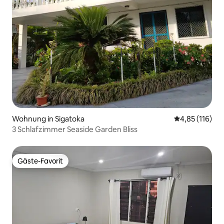
Wohnung in Sigatoka
Durchschnittl
4,85 (116)
3 Schlafzimmer Seaside Garden Bliss
Gäste-Favorit
Gäste-Favorit