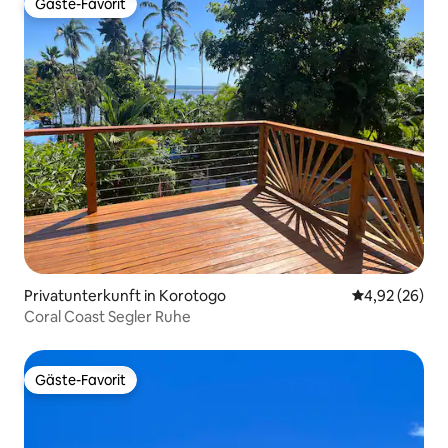
Gäste-Favorit
Gäste-Favorit
Privatunterkunft in Korotogo
Durchschnittl
4,92 (26)
Coral Coast Segler Ruhe
Gäste-Favorit
Gäste-Favorit