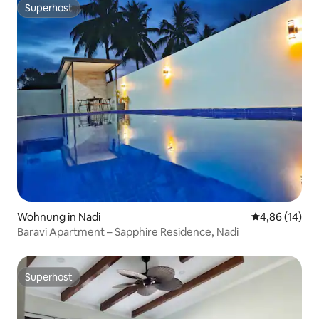
Superhost
Superhost
Wohnung in Nadi
Durchschnitt
4,86 (14)
Baravi Apartment – Sapphire Residence, Nadi
Superhost
Superhost