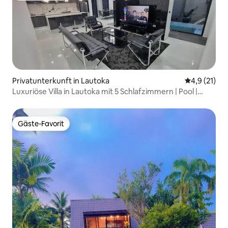
Privatunterkunft in Lautoka
Durchschnit
4,9 (21)
Luxuriöse Villa in Lautoka mit 5 Schlafzimmern | Pool |
Klimaanlage | Tor
Gäste-Favorit
Gäste-Favorit