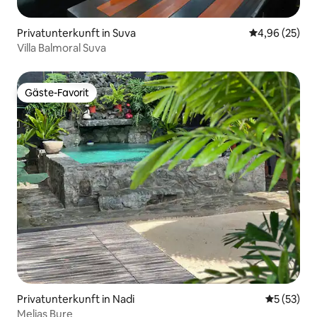
Privatunterkunft in Suva
Durchschnittl
4,96 (25)
Villa Balmoral Suva
Gäste-Favorit
Gäste-Favorit
Privatunterkunft in Nadi
Durchschn
5 (53)
Melias Bure