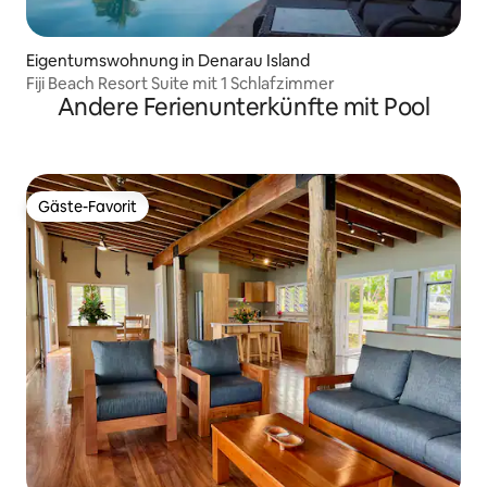
Eigentumswohnung in Denarau Island
Fiji Beach Resort Suite mit 1 Schlafzimmer
Andere Ferienunterkünfte mit Pool
Gäste-Favorit
Gäste-Favorit