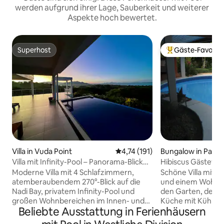
werden aufgrund ihrer Lage, Sauberkeit und weiterer
Aspekte hoch bewertet.
Superhost
Gäste-Favorit
Superhost
Beliebter Gäste-F
Villa in Vuda Point
Durchschnittliche Bewertung: 
4,74 (191)
Bungalow in Pacif
Villa mit Infinity-Pool – Panorama-Blick
Hibiscus Gästevill
auf den Ozean
Moderne Villa mit 4 Schlafzimmern,
Schöne Villa mit 
atemberaubendem 270°-Blick auf die
und einem Wohnzi
Nadi Bay, privatem Infinity-Pool und
den Garten, den G
großen Wohnbereichen im Innen- und
Küche mit Kühlsch
Beliebte Ausstattung in Ferienhäusern
Außenbereich, perfekt zum
Propanherd, Mikro
Entspannen/Unterhalten. Nur 5–10
Toaster und Kaff