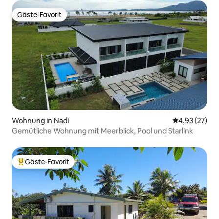
Gäste-Favorit
Gäste-Favorit
Wohnung in Nadi
Durchschnitt
4,93 (27)
Gemütliche Wohnung mit Meerblick, Pool und Starlink
Gäste-Favorit
Beliebter Gäste-Favorit.