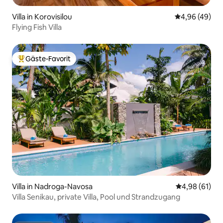
Villa in Korovisilou
Durchschnittl
4,96 (49)
Flying Fish Villa
Gäste-Favorit
Beliebter Gäste-Favorit.
Villa in Nadroga-Navosa
Durchschnitt
4,98 (61)
Villa Senikau, private Villa, Pool und Strandzugang