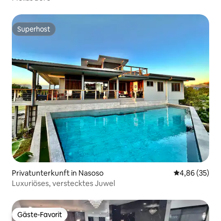
Superhost
Superhost
Privatunterkunft in Nasoso
Durchschnittl
4,86 (35)
Luxuriöses, verstecktes Juwel
Gäste-Favorit
Gäste-Favorit