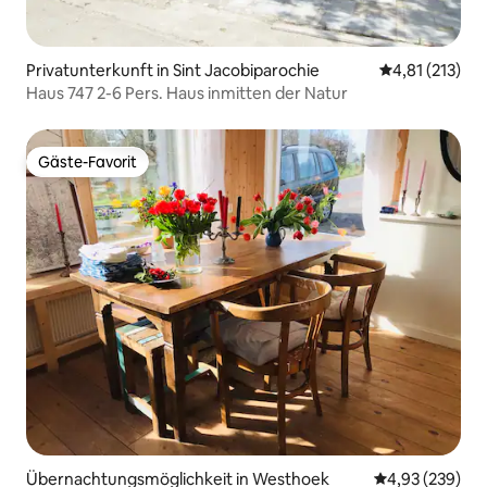
Privatunterkunft in Sint Jacobiparochie
Durchschnittl
4,81 (213)
Haus 747 2-6 Pers. Haus inmitten der Natur
Gäste-Favorit
Gäste-Favorit
Übernachtungsmöglichkeit in Westhoek
Durchschnittli
4,93 (239)