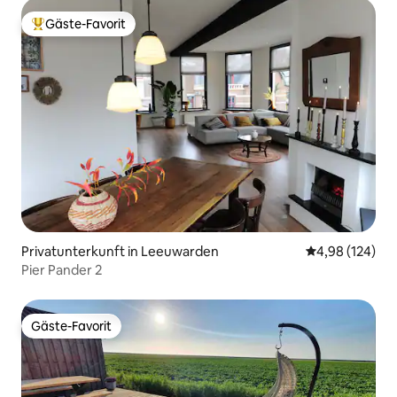
Gäste-Favorit
Beliebter Gäste-Favorit.
Privatunterkunft in Leeuwarden
Durchschnittli
4,98 (124)
Pier Pander 2
Gäste-Favorit
Gäste-Favorit