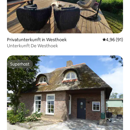
Privatunterkunft in Westhoek
Durchschnitt
4,96 (91)
Unterkunft De Westhoek
Superhost
Superhost