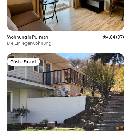
Wohnung in Pullman
Durchschnittl
4,84 (97)
Die Einliegerwohnung
Gäste-Favorit
Gäste-Favorit