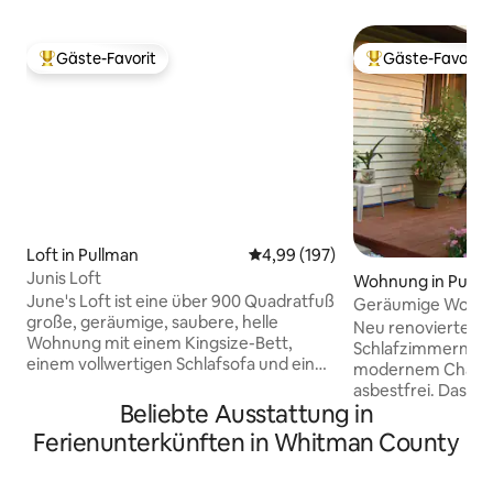
Gäste-Favorit
Gäste-Favorit
Beliebter Gäste-Favorit.
Beliebter Gäste-F
Loft in Pullman
Durchschnittliche Bewertung: 4
4,99 (197)
Junis Loft
Wohnung in Pullm
June's Loft ist eine über 900 Quadratfuß
Geräumige Wohnu
große, geräumige, saubere, helle
Gehminuten von d
Neu renovierte W
Wohnung mit einem Kingsize-Bett,
Schlafzimmern un
einem vollwertigen Schlafsofa und einer
modernem Charme.
großen Couch. Es gibt einen kleinen
asbestfrei. Das Hauptschlafzimmer
Schreibtisch, einen 55-Zoll-Fernseher,
Beliebte Ausstattung in
verfügt über ein 
Küchen- und Badezimmerausstattung,
Schlafzimmer 2 ve
Ferienunterkünften in Whitman County
Waschmaschine und Trockner. Die
Queensize-Bett u
Gäste haben eine private
(Twin über Full). Komplettes
Außenterrasse (gemeinsame Nutzung