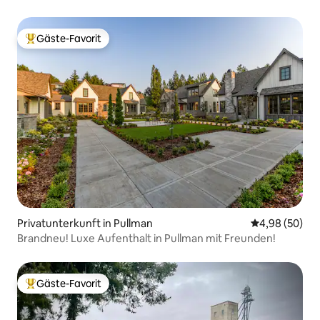
Gäste-Favorit
Beliebter Gäste-Favorit.
Privatunterkunft in Pullman
Durchschnittl
4,98 (50)
Brandneu! Luxe Aufenthalt in Pullman mit Freunden!
Gäste-Favorit
Beliebter Gäste-Favorit.