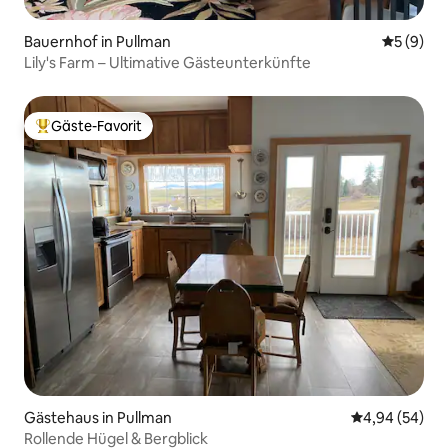
Bauernhof in Pullman
Durchschn
5 (9)
Lily's Farm – Ultimative Gästeunterkünfte
Gäste-Favorit
Beliebter Gäste-Favorit.
Gästehaus in Pullman
Durchschnittl
4,94 (54)
Rollende Hügel & Bergblick