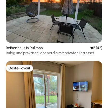
Reihenhaus in Pullman
Durchschn
5 (42)
Ruhig und praktisch, ebenerdig mit privater Terrasse!
Gäste-Favorit
Gäste-Favorit