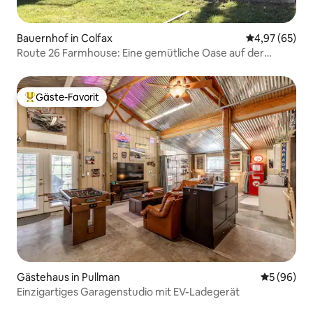
Bauernhof in Colfax
Durchschnittl
4,97 (65)
Route 26 Farmhouse: Eine gemütliche Oase auf der
Palouse
Gäste-Favorit
Beliebter Gäste-Favorit.
Gästehaus in Pullman
Durchschni
5 (96)
Einzigartiges Garagenstudio mit EV-Ladegerät