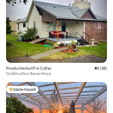
Privatunterkunft in Colfax
Durchschni
5 (38)
Großmutters Bauernhaus
Gäste-Favorit
Beliebter Gäste-Favorit.