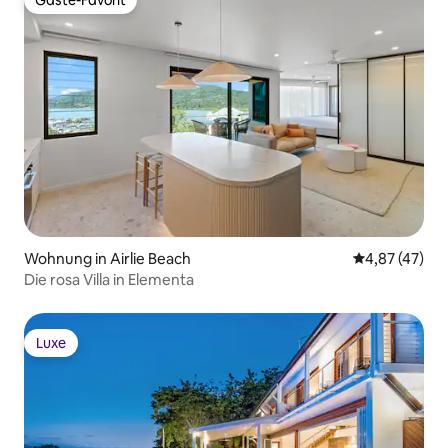
Gäste-Favorit
Gäste-Favorit
Wohnung in Airlie Beach
Durchschnitt
4,87 (47)
Die rosa Villa in Elementa
Luxe
Luxe