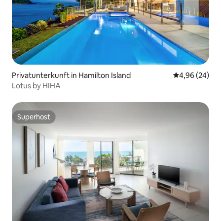
Privatunterkunft in Hamilton Island
Durchschnittl
4,96 (24)
Lotus by HIHA
Superhost
Superhost