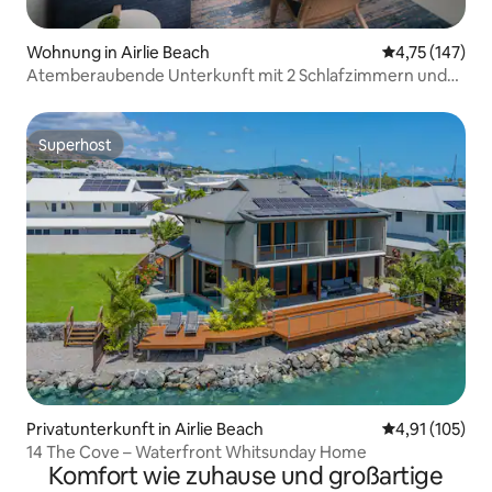
Wohnung in Airlie Beach
Durchschnittl
4,75 (147)
Atemberaubende Unterkunft mit 2 Schlafzimmern und
Meerblick. Bleibe 2 Nächte & spare
Superhost
Superhost
Privatunterkunft in Airlie Beach
Durchschnittl
4,91 (105)
14 The Cove – Waterfront Whitsunday Home
Komfort wie zuhause und großartige