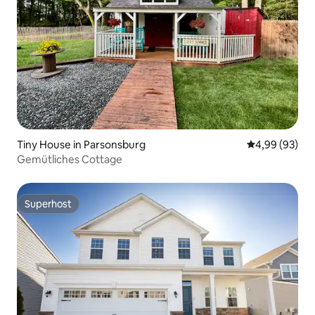
Tiny House in Parsonsburg
Durchschnittl
4,99 (93)
Gemütliches Cottage
Superhost
Superhost