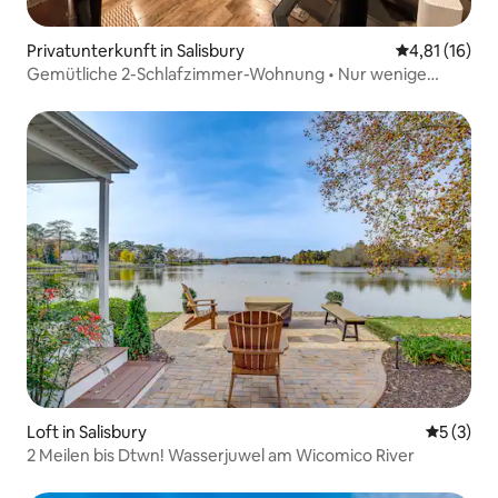
Privatunterkunft in Salisbury
Durchschnitt
4,81 (16)
Gemütliche 2-Schlafzimmer-Wohnung • Nur wenige
Schritte vom Zoo, dem Bürgerzentrum und allem
anderen entfernt
Loft in Salisbury
Durchsch
5 (3)
2 Meilen bis Dtwn! Wasserjuwel am Wicomico River