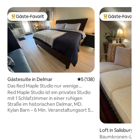
Gäste-Favorit
Gäste-Favorit
Beliebter Gäste-Favorit.
Beliebter Gäste-F
Gästesuite in Delmar
Durchschnittliche Bewertung
5 (138)
Das Red Maple Studio nur wenige
Minuten von Salisbury entfernt!
Red Maple Studio ist ein privates Studio
mit 1 Schlafzimmer in einer ruhigen
Straße im historischen Delmar, MD.
Kylan Barn – 6 Min. Veranstaltungsort 54
– 7 Min. Innenstadt von Salisbury – 15
Min. SU – 20 Min. OCMD – 45 Min. 4
Schlafmöglichkeiten mit einem Kingsize-
Loft in Salisbury
Bett und einer ausziehbaren Couch.
Baumkronen-Loft