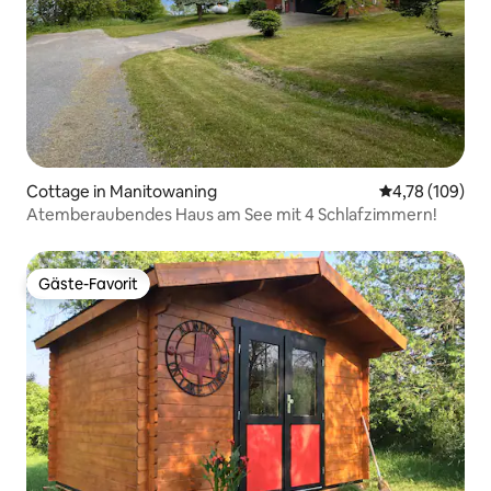
Cottage in Manitowaning
Durchschnittl
4,78 (109)
Atemberaubendes Haus am See mit 4 Schlafzimmern!
Gäste-Favorit
Gäste-Favorit