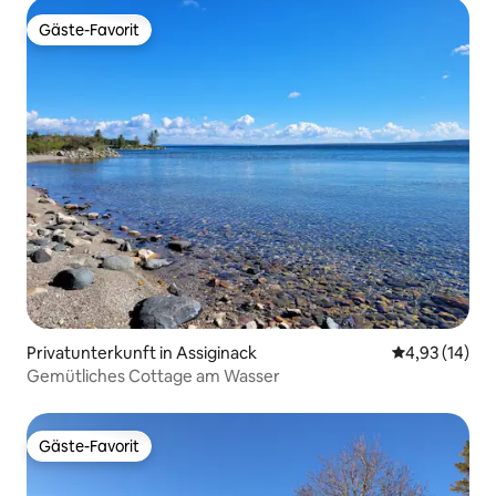
Gäste-Favorit
Gäste-Favorit
Privatunterkunft in Assiginack
Durchschnitt
4,93 (14)
Gemütliches Cottage am Wasser
Gäste-Favorit
Gäste-Favorit