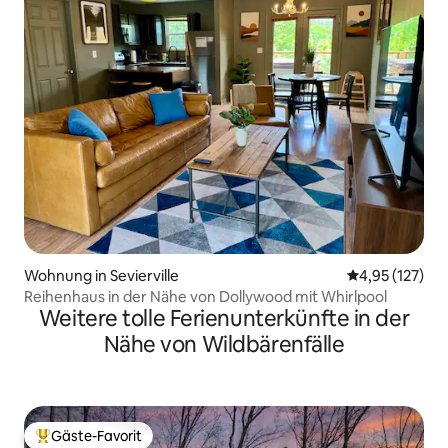
Wohnung in Sevierville
Durchschnittl
4,95 (127)
Reihenhaus in der Nähe von Dollywood mit Whirlpool
Weitere tolle Ferienunterkünfte in der
Nähe von Wildbärenfälle
Gäste-Favorit
Beliebter Gäste-Favorit.