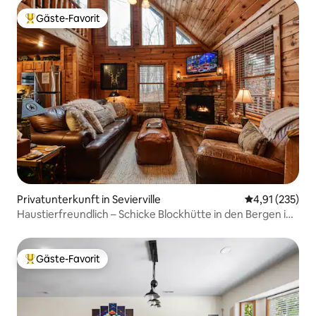
Gäste-Favorit
Beliebter Gäste-Favorit.
Privatunterkunft in Sevierville
Durchschnittl
4,91 (235)
Haustierfreundlich – Schicke Blockhütte in den Bergen in
Gatlinburg
Gäste-Favorit
Beliebter Gäste-Favorit.