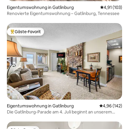
Eigentumswohnung in Gatlinburg
Durchschnittl
4,91 (103)
Renovierte Eigentumswohnung – Gatlinburg, Tennessee
Gäste-Favorit
Beliebter Gäste-Favorit.
Eigentumswohnung in Gatlinburg
Durchschnittli
4,96 (142)
Die Gatlinburg-Parade am 4. Juli beginnt an unserem
Standort!