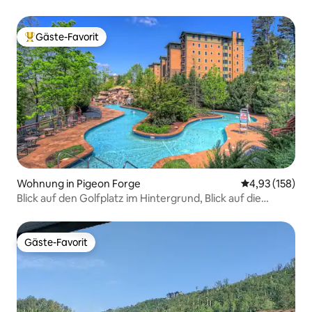
Gäste-Favorit
Beliebter Gäste-Favorit.
Wohnung in Pigeon Forge
Durchschnittl
4,93 (158)
Blick auf den Golfplatz im Hintergrund, Blick auf die
Bergspitze im Vordergrund~
Gäste-Favorit
Gäste-Favorit