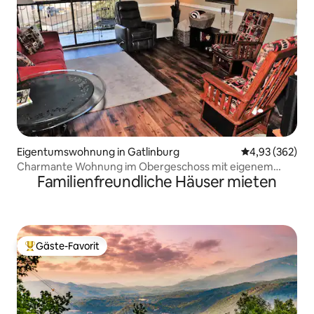
Eigentumswohnung in Gatlinburg
Durchschnittli
4,93 (362)
Charmante Wohnung im Obergeschoss mit eigenem
Familienfreundliche Häuser mieten
Balkon
Gäste-Favorit
Beliebter Gäste-Favorit.