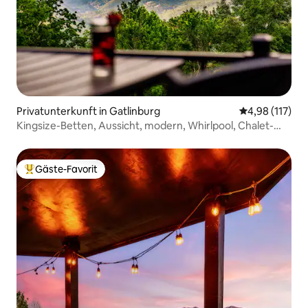
Privatunterkunft in Gatlinburg
Durchschnittl
4,98 (117)
Kingsize-Betten, Aussicht, modern, Whirlpool, Chalet-
Dorf
Gäste-Favorit
Beliebter Gäste-Favorit.