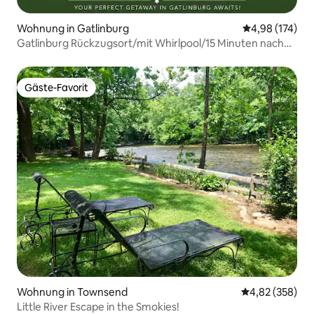
Wohnung in Gatlinburg
Durchschnittl
4,98 (174)
Gatlinburg Rückzugsort/mit Whirlpool/15 Minuten nach
DT/4 Schlafplätze
Gäste-Favorit
Gäste-Favorit
Wohnung in Townsend
Durchschnittli
4,82 (358)
Little River Escape in the Smokies!