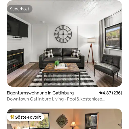
Superhost
Superhost
Eigentumswohnung in Gatlinburg
Durchschnittli
4,87 (236)
Downtown Gatlinburg Living - Pool & kostenlose
Parkplätze!
Gäste-Favorit
Beliebter Gäste-Favorit.