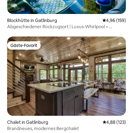
Blockhütte in Gatlinburg
Durchschnittli
4,96 (159)
Abgeschiedener Rückzugsort | Luxus-Whirlpool +
Bergblick + EV-Ladegerät
Gäste-Favorit
Gäste-Favorit
Chalet in Gatlinburg
Durchschnittl
4,88 (123)
Brandneues, modernes Bergchalet