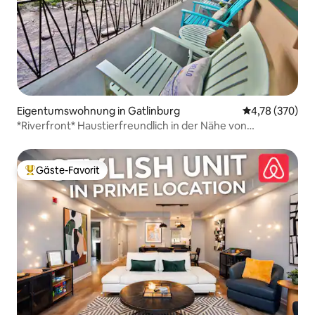
Eigentumswohnung in Gatlinburg
Durchschnittli
4,78 (370)
*Riverfront* Haustierfreundlich in der Nähe von
Downtown Gatlinburg
Gäste-Favorit
Beliebter Gäste-Favorit.