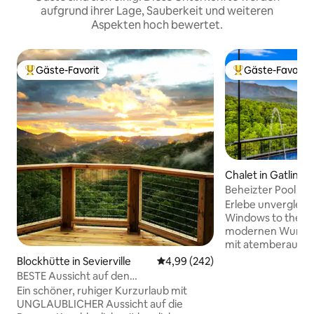
aufgrund ihrer Lage, Sauberkeit und weiteren
Aspekten hoch bewertet.
Gäste-Favorit
Gäste-Favorit
Beliebter Gäste-Favorit.
Beliebter Gäste-F
Chalet in Gatlinbu
Beheizter Pool au
Feuerstelle - Billa
Erlebe unvergleic
Windows to the M
modernen Wunderw
mit atemberauben
Leconte. Das Chal
Blockhütte in Sevierville
Durchschnittliche Bewertung: 4
4,99 (242)
Dachterrasse mit
BESTE Aussicht auf den
einem Kino und ex
Sonnenuntergang / Romantisch /
Ein schöner, ruhiger Kurzurlaub mit
Annehmlichkeiten
Massagestuhl!
UNGLAUBLICHER Aussicht auf die
eine voll ausgesta