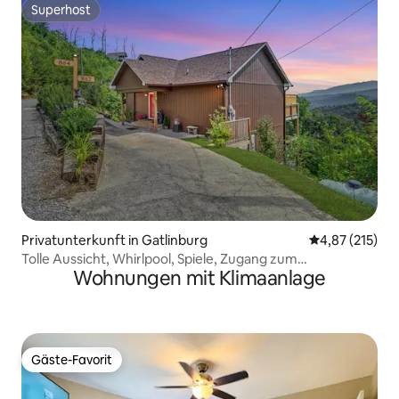
Superhost
Superhost
Privatunterkunft in Gatlinburg
Durchschnittl
4,87 (215)
Tolle Aussicht, Whirlpool, Spiele, Zugang zum
Wohnungen mit Klimaanlage
Sommerpool!
Gäste-Favorit
Gäste-Favorit