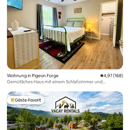
Wohnung in Pigeon Forge
Durchschnittli
4,97 (168)
Gemütliches Haus mit einem Schlafzimmer und
Whirlpool, ruhig und in der Nähe von allem
Gäste-Favorit
Beliebter Gäste-Favorit.