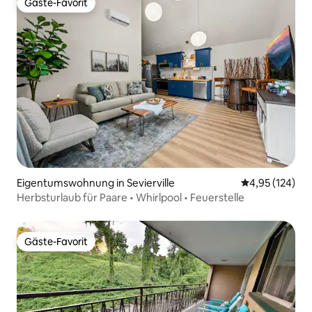
Gäste-Favorit
Gäste-Favorit
Eigentumswohnung in Sevierville
Durchschnittl
4,95 (124)
Herbsturlaub für Paare • Whirlpool • Feuerstelle
Gäste-Favorit
Gäste-Favorit