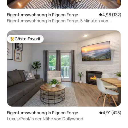
Eigentumswohnung in Pigeon Forge
Durchschnittl
4,98 (132)
Eigentumswohnung in Pigeon Forge, 5 Minuten von
Dollywood entfernt
Gäste-Favorit
Beliebter Gäste-Favorit.
Eigentumswohnung in Pigeon Forge
Durchschnittl
4,91 (425)
Luxus/Pool/in der Nähe von Dollywood