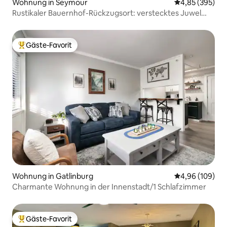
Wohnung in Seymour
Durchschnittli
4,85 (395)
Rustikaler Bauernhof-Rückzugsort: verstecktes Juwel
nahe der Smoky Mountains
Gäste-Favorit
Beliebter Gäste-Favorit.
Wohnung in Gatlinburg
Durchschnittli
4,96 (109)
Charmante Wohnung in der Innenstadt/1 Schlafzimmer
Gäste-Favorit
Beliebter Gäste-Favorit.